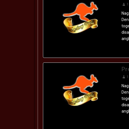
1
Nag
Den
tog
dis
angk
Pr
1
Nag
Den
tog
dis
angk