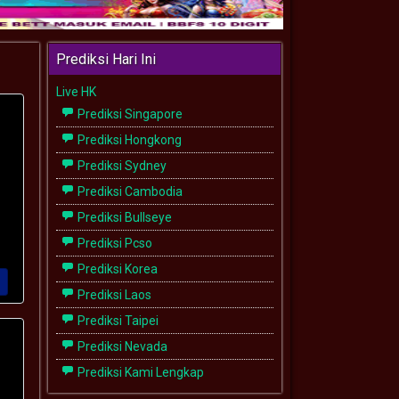
Prediksi Hari Ini
Live HK
Prediksi Singapore
Prediksi Hongkong
Prediksi Sydney
Prediksi Cambodia
Prediksi Bullseye
Prediksi Pcso
Prediksi Korea
a
Prediksi Laos
Prediksi Taipei
Prediksi Nevada
Prediksi Kami Lengkap