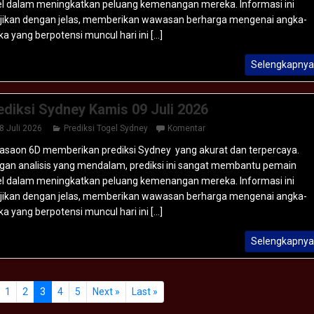
el dalam meningkatkan peluang kemenangan mereka. Informasi ini
ajikan dengan jelas, memberikan wawasan berharga mengenai angka-
a yang berpotensi muncul hari ini [...]
Selengkapny
ediksi Sydney Kamis 09 Juli 2026
8 Juli 2026
Prediksi Togel Sydney
Komentar
asaon 6D memberikan prediksi Sydney yang akurat dan terpercaya.
gan analisis yang mendalam, prediksi ini sangat membantu pemain
el dalam meningkatkan peluang kemenangan mereka. Informasi ini
ajikan dengan jelas, memberikan wawasan berharga mengenai angka-
a yang berpotensi muncul hari ini [...]
Selengkapny
1
2
3
4
5
Next »
Last »