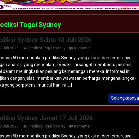
ediksi Togel Sydney
ediksi Sydney Sabtu 18 Juli 2026
7 Juli 2026
Prediksi Togel Sydney
Komentar
asaon 6D memberikan prediksi Sydney yang akurat dan terpercaya.
gan analisis yang mendalam, prediksi ini sangat membantu pemain
el dalam meningkatkan peluang kemenangan mereka. Informasi ini
ajikan dengan jelas, memberikan wawasan berharga mengenai angka-
a yang berpotensi muncul hari ini [...]
Selengkapny
ediksi Sydney Jumat 17 Juli 2026
6 Juli 2026
Prediksi Togel Sydney
Komentar
asaon 6D memberikan prediksi Sydney yang akurat dan terpercaya.