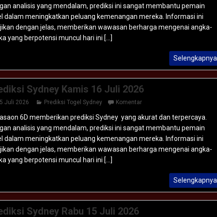
gan analisis yang mendalam, prediksi ini sangat membantu pemain
el dalam meningkatkan peluang kemenangan mereka. Informasi ini
ajikan dengan jelas, memberikan wawasan berharga mengenai angka-
a yang berpotensi muncul hari ini [...]
Selengkapny
ediksi Sydney Kamis 16 Juli 2026
5 Juli 2026
Prediksi Togel Sydney
Komentar
asaon 6D memberikan prediksi Sydney yang akurat dan terpercaya.
gan analisis yang mendalam, prediksi ini sangat membantu pemain
el dalam meningkatkan peluang kemenangan mereka. Informasi ini
ajikan dengan jelas, memberikan wawasan berharga mengenai angka-
a yang berpotensi muncul hari ini [...]
Selengkapny
ediksi Sydney Rabu 15 Juli 2026