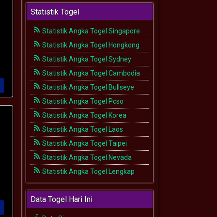
Statistik Togel
Statistik Angka Togel Singapore
Statistik Angka Togel Hongkong
Statistik Angka Togel Sydney
Statistik Angka Togel Cambodia
a
Statistik Angka Togel Bullseye
Statistik Angka Togel Pcso
Statistik Angka Togel Korea
Statistik Angka Togel Laos
Statistik Angka Togel Taipei
Statistik Angka Togel Nevada
Statistik Angka Togel Lengkap
Data Togel Hari Ini
a