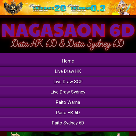
Home
Live Draw HK
Live Draw SGP
Live Draw Sydney
Paito Warna
Paito HK 6D
Paito Sydney 6D