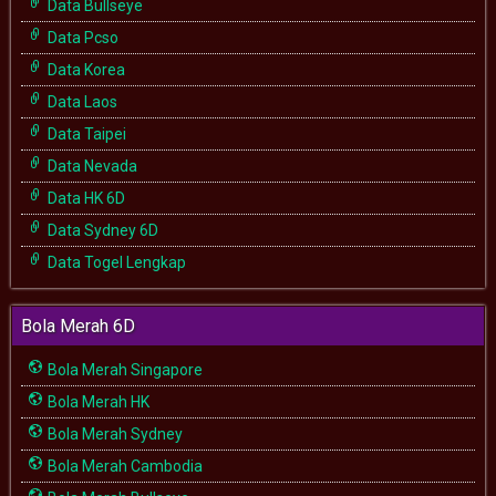
Data Bullseye
Data Pcso
Data Korea
Data Laos
Data Taipei
Data Nevada
Data HK 6D
Data Sydney 6D
Data Togel Lengkap
Bola Merah 6D
Bola Merah Singapore
Bola Merah HK
Bola Merah Sydney
Bola Merah Cambodia