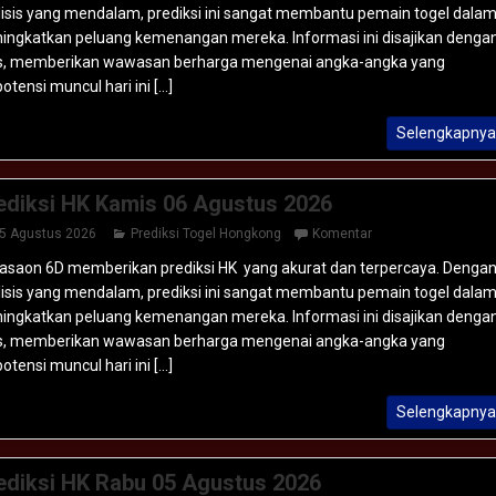
lisis yang mendalam, prediksi ini sangat membantu pemain togel dala
ingkatkan peluang kemenangan mereka. Informasi ini disajikan denga
as, memberikan wawasan berharga mengenai angka-angka yang
otensi muncul hari ini [...]
Selengkapny
ediksi HK Kamis 06 Agustus 2026
5 Agustus 2026
Prediksi Togel Hongkong
Komentar
asaon 6D memberikan prediksi HK yang akurat dan terpercaya. Denga
lisis yang mendalam, prediksi ini sangat membantu pemain togel dala
ingkatkan peluang kemenangan mereka. Informasi ini disajikan denga
as, memberikan wawasan berharga mengenai angka-angka yang
otensi muncul hari ini [...]
Selengkapny
ediksi HK Rabu 05 Agustus 2026