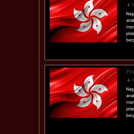
0
Nag
ana
men
jel
berp
Pr
0
Nag
ana
men
jel
berp