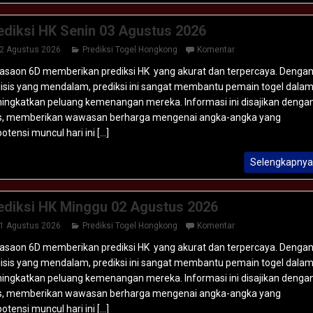
ediksi HK Senin 03 Agustus 2026
2 Agustus 2026
Prediksi Togel Hongkong
Komentar
asaon 6D memberikan prediksi HK yang akurat dan terpercaya. Denga
lisis yang mendalam, prediksi ini sangat membantu pemain togel dala
ingkatkan peluang kemenangan mereka. Informasi ini disajikan denga
as, memberikan wawasan berharga mengenai angka-angka yang
otensi muncul hari ini [...]
Selengkapny
ediksi HK Minggu 02 Agustus 2026
1 Agustus 2026
Prediksi Togel Hongkong
Komentar
asaon 6D memberikan prediksi HK yang akurat dan terpercaya. Denga
lisis yang mendalam, prediksi ini sangat membantu pemain togel dala
ingkatkan peluang kemenangan mereka. Informasi ini disajikan denga
as, memberikan wawasan berharga mengenai angka-angka yang
otensi muncul hari ini [...]