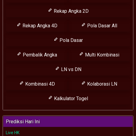
Rekap Angka 2D
Rekap Angka 4D
Pola Dasar All
Pola Dasar
Pembalik Angka
Multi Kombinasi
LN vs DN
Kombinasi 4D
Kolaborasi LN
Kalkulator Togel
Prediksi Hari Ini
Live HK