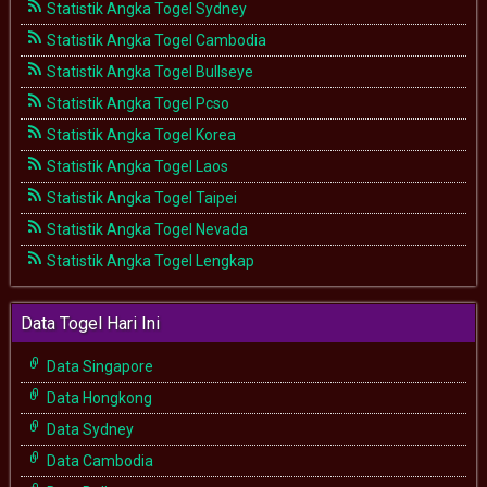
Statistik Angka Togel Sydney
Statistik Angka Togel Cambodia
Statistik Angka Togel Bullseye
Statistik Angka Togel Pcso
Statistik Angka Togel Korea
Statistik Angka Togel Laos
Statistik Angka Togel Taipei
Statistik Angka Togel Nevada
Statistik Angka Togel Lengkap
Data Togel Hari Ini
Data Singapore
Data Hongkong
Data Sydney
Data Cambodia