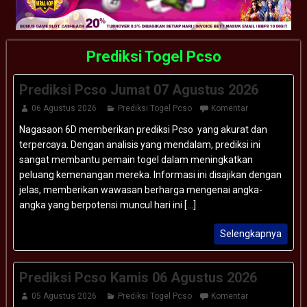
Prediksi Togel Pcso
Prediksi Pcso Jumat 07 Agustus 2026
06 Agustus 2026
Prediksi Togel Pcso
Komentar
Nagasaon 6D memberikan prediksi Pcso yang akurat dan
terpercaya. Dengan analisis yang mendalam, prediksi ini
sangat membantu pemain togel dalam meningkatkan
peluang kemenangan mereka. Informasi ini disajikan dengan
jelas, memberikan wawasan berharga mengenai angka-
angka yang berpotensi muncul hari ini [...]
Selengkapnya
Prediksi Pcso Kamis 06 Agustus 2026
05 Agustus 2026
Prediksi Togel Pcso
Komentar