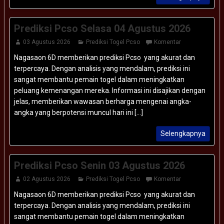
Prediksi Pcso Selasa 04 Agustus 2026
03 Agustus 2026
Prediksi Togel Pcso
Komentar
Nagasaon 6D memberikan prediksi Pcso yang akurat dan
terpercaya. Dengan analisis yang mendalam, prediksi ini
sangat membantu pemain togel dalam meningkatkan
peluang kemenangan mereka. Informasi ini disajikan dengan
jelas, memberikan wawasan berharga mengenai angka-
angka yang berpotensi muncul hari ini [...]
Selengkapnya
Prediksi Pcso Senin 03 Agustus 2026
02 Agustus 2026
Prediksi Togel Pcso
Komentar
Nagasaon 6D memberikan prediksi Pcso yang akurat dan
terpercaya. Dengan analisis yang mendalam, prediksi ini
sangat membantu pemain togel dalam meningkatkan