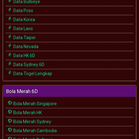
Data Bullseye
Data Pcso
Data Korea
Data Laos
Data Taipei
Data Nevada
Data HK 6D
Data Sydney 6D
Data Togel Lengkap
Bola Merah 6D
Bola Merah Singapore
Bola Merah HK
Bola Merah Sydney
Bola Merah Cambodia