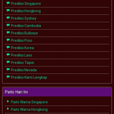
Prediksi Singapore
Prediksi Hongkong
Prediksi Sydney
Prediksi Cambodia
Prediksi Bullseye
Prediksi Pcso
Prediksi Korea
Prediksi Laos
Prediksi Taipei
Prediksi Nevada
Prediksi Kami Lengkap
Paito Hari Ini
Paito Warna Singapore
Paito Warna Hongkong