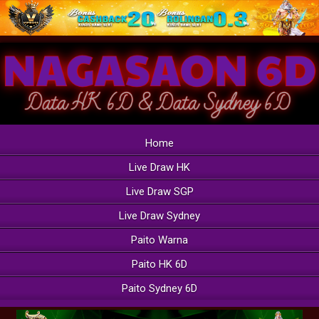
Home
Live Draw HK
Live Draw SGP
Live Draw Sydney
Paito Warna
Paito HK 6D
Paito Sydney 6D