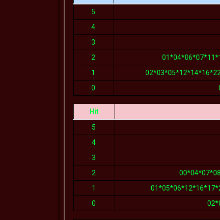
5
4
3
2
01*04*06*07*11*
1
02*03*05*12*14*16*2
0
Hit
5
4
3
2
00*04*07*0
1
01*05*06*12*16*17*
0
02*