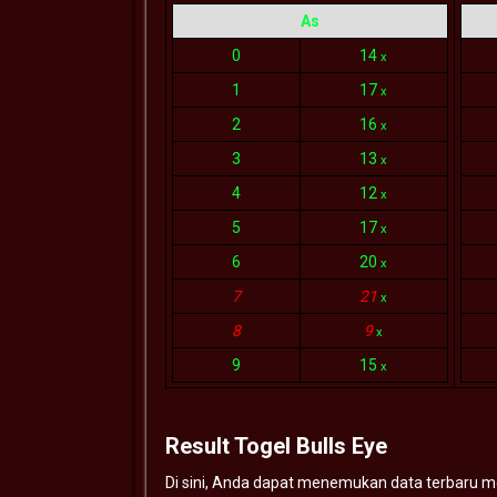
As
0
14
x
1
17
x
2
16
x
3
13
x
4
12
x
5
17
x
6
20
x
7
21
x
8
9
x
9
15
x
Result Togel Bulls Eye
Di sini, Anda dapat menemukan data terbaru m