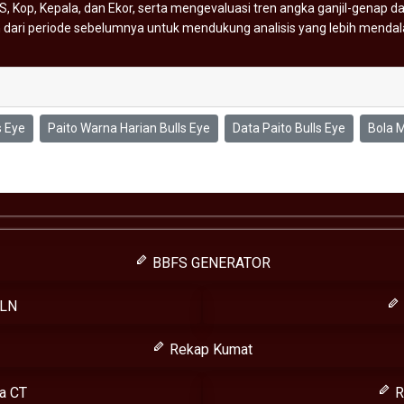
Kop, Kepala, dan Ekor, serta mengevaluasi tren angka ganjil-genap dan v
 dari periode sebelumnya untuk mendukung analisis yang lebih menda
s Eye
Paito Warna Harian Bulls Eye
Data Paito Bulls Eye
Bola M
BBFS GENERATOR
 LN
Rekap Kumat
a CT
R