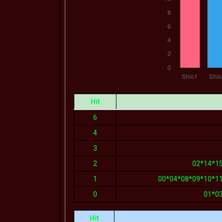
Hit
6
4
3
2
02*14*1
1
00*04*08*09*10*1
0
01*0
Hit