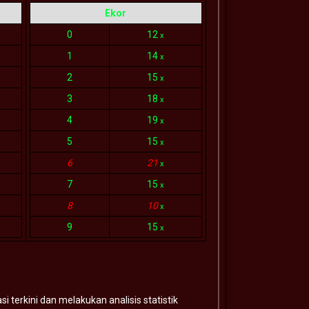
Ekor
0
12
x
1
14
x
2
15
x
3
18
x
4
19
x
5
15
x
6
21
x
7
15
x
8
10
x
9
15
x
i terkini dan melakukan analisis statistik