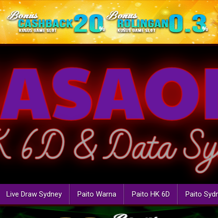
Live Draw Sydney
Paito Warna
Paito HK 6D
Paito Syd