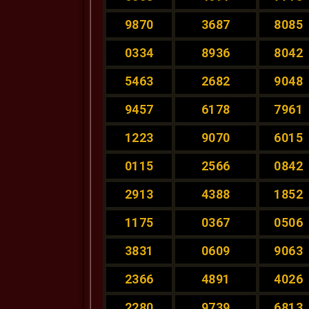
9870
3687
8085
0334
8936
8042
5463
2682
9048
9457
6178
7961
1223
9070
6015
0115
2566
0842
2913
4388
1852
1175
0367
0506
3831
0609
9063
2366
4891
4026
2280
9739
6813