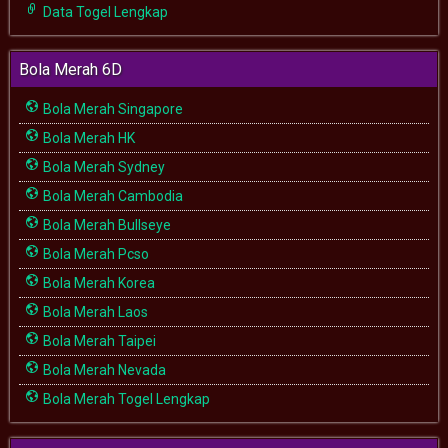
Data Togel Lengkap
Bola Merah 6D
Bola Merah Singapore
Bola Merah HK
Bola Merah Sydney
Bola Merah Cambodia
Bola Merah Bullseye
Bola Merah Pcso
Bola Merah Korea
Bola Merah Laos
Bola Merah Taipei
Bola Merah Nevada
Bola Merah Togel Lengkap