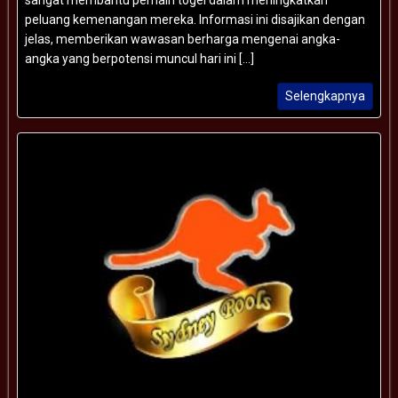
peluang kemenangan mereka. Informasi ini disajikan dengan
jelas, memberikan wawasan berharga mengenai angka-
angka yang berpotensi muncul hari ini [...]
Selengkapnya