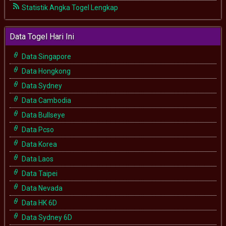
Statistik Angka Togel Lengkap
Data Togel Hari Ini
Data Singapore
Data Hongkong
Data Sydney
Data Cambodia
Data Bullseye
Data Pcso
Data Korea
Data Laos
Data Taipei
Data Nevada
Data HK 6D
Data Sydney 6D