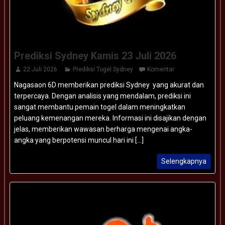
Prediksi Sydney Kamis 23 Juli 2026
22 Juli 2026
Prediksi Togel Sydney
Komentar
Nagasaon 6D memberikan prediksi Sydney yang akurat dan
terpercaya. Dengan analisis yang mendalam, prediksi ini
sangat membantu pemain togel dalam meningkatkan
peluang kemenangan mereka. Informasi ini disajikan dengan
jelas, memberikan wawasan berharga mengenai angka-
angka yang berpotensi muncul hari ini [...]
Selengkapnya