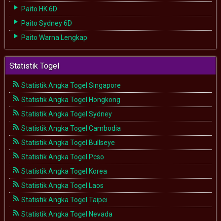
Paito HK 6D
Paito Sydney 6D
Paito Warna Lengkap
Statistik Togel
Statistik Angka Togel Singapore
Statistik Angka Togel Hongkong
Statistik Angka Togel Sydney
Statistik Angka Togel Cambodia
Statistik Angka Togel Bullseye
Statistik Angka Togel Pcso
Statistik Angka Togel Korea
Statistik Angka Togel Laos
Statistik Angka Togel Taipei
Statistik Angka Togel Nevada