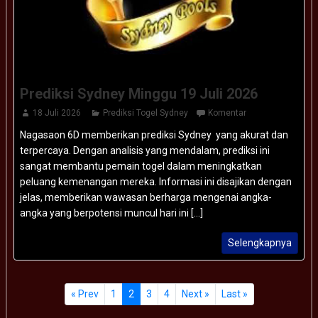
Prediksi Sydney Minggu 19 Juli 2026
18 Juli 2026
Prediksi Togel Sydney
Komentar
Nagasaon 6D memberikan prediksi Sydney yang akurat dan
terpercaya. Dengan analisis yang mendalam, prediksi ini
sangat membantu pemain togel dalam meningkatkan
peluang kemenangan mereka. Informasi ini disajikan dengan
jelas, memberikan wawasan berharga mengenai angka-
angka yang berpotensi muncul hari ini [...]
Selengkapnya
« Prev
1
2
3
4
Next »
Last »