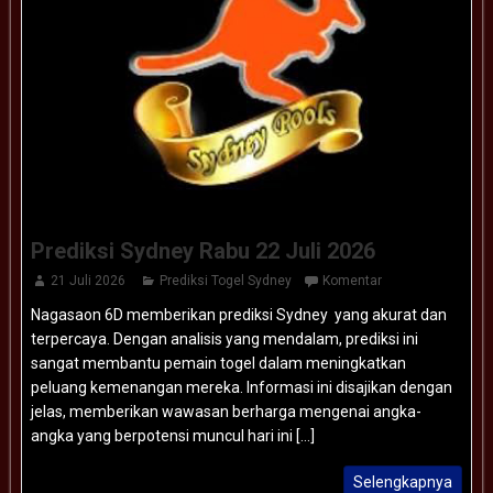
Prediksi Sydney Rabu 22 Juli 2026
21 Juli 2026
Prediksi Togel Sydney
Komentar
Nagasaon 6D memberikan prediksi Sydney yang akurat dan
terpercaya. Dengan analisis yang mendalam, prediksi ini
sangat membantu pemain togel dalam meningkatkan
peluang kemenangan mereka. Informasi ini disajikan dengan
jelas, memberikan wawasan berharga mengenai angka-
angka yang berpotensi muncul hari ini [...]
Selengkapnya