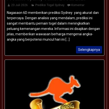
23 Juli 2026
Prediksi Togel Sydney
Komentar
Nagasaon 6D memberikan prediksi Sydney yang akurat dan
terpercaya. Dengan analisis yang mendalam, prediksi ini
sangat membantu pemain togel dalam meningkatkan
peluang kemenangan mereka. Informasi ini disajikan dengan
jelas, memberikan wawasan berharga mengenai angka-
angka yang berpotensi muncul hari ini [...]
Selengkapnya