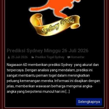
Prediksi Sydney Minggu 26 Juli 2026
25 Juli 2026
Prediksi Togel Sydney
Komentar
Nagasaon 6D memberikan prediksi Sydney yang akurat dan
terpercaya. Dengan analisis yang mendalam, prediksi ini
sangat membantu pemain togel dalam meningkatkan
peluang kemenangan mereka. Informasi ini disajikan dengan
jelas, memberikan wawasan berharga mengenai angka-
angka yang berpotensi muncul hari ini [...]
Selengkapnya