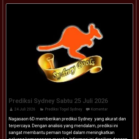
Prediksi Sydney Sabtu 25 Juli 2026
24 Juli 2026
Prediksi Togel Sydney
Komentar
Nagasaon 6D memberikan prediksi Sydney yang akurat dan
terpercaya. Dengan analisis yang mendalam, prediksi ini
sangat membantu pemain togel dalam meningkatkan