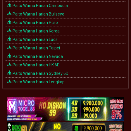
Paito Warna Harian Cambodia
Paito Warna Harian Bullseye
Paito Warna Harian Pcso
Paito Warna Harian Korea
Paito Warna Harian Laos
Paito Warna Harian Taipei
Paito Warna Harian Nevada
Paito Warna Harian HK 6D
Paito Warna Harian Sydney 6D
Paito Warna Harian Lengkap