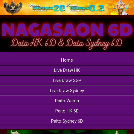
Home
Live Draw HK
Live Draw SGP
Live Draw Sydney
Paito Warna
Paito HK 6D
Paito Sydney 6D