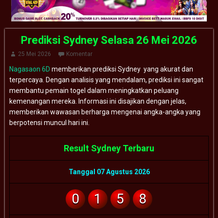
Prediksi Sydney Selasa 26 Mei 2026
25 Mei 2026
Komentar
Nagasaon 6D
memberikan prediksi Sydney yang akurat dan
terpercaya. Dengan analisis yang mendalam, prediksi ini sangat
membantu pemain togel dalam meningkatkan peluang
kemenangan mereka. Informasi ini disajikan dengan jelas,
memberikan wawasan berharga mengenai angka-angka yang
berpotensi muncul hari ini.
Result Sydney Terbaru
Tanggal 07 Agustus 2026
0
1
5
8