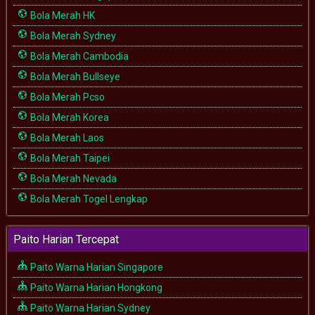
Bola Merah HK
Bola Merah Sydney
Bola Merah Cambodia
Bola Merah Bullseye
Bola Merah Pcso
Bola Merah Korea
Bola Merah Laos
Bola Merah Taipei
Bola Merah Nevada
Bola Merah Togel Lengkap
Paito Harian Tercepat
Paito Warna Harian Singapore
Paito Warna Harian Hongkong
Paito Warna Harian Sydney