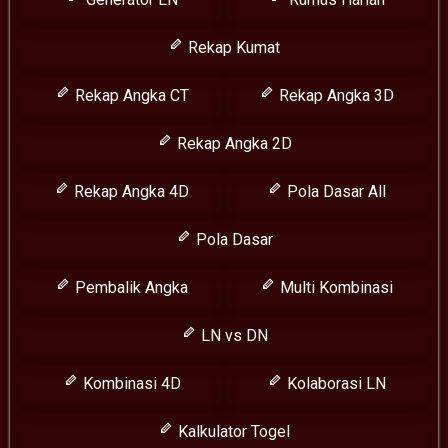
Rekap Kumat
Rekap Angka CT
Rekap Angka 3D
Rekap Angka 2D
Rekap Angka 4D
Pola Dasar All
Pola Dasar
Pembalik Angka
Multi Kombinasi
LN vs DN
Kombinasi 4D
Kolaborasi LN
Kalkulator Togel