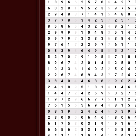
1
3
9
6
6
2
5
7
8
6
4
2
7
6
0
2
8
1
9
5
2
3
5
9
7
5
2
9
4
8
3
7
1
4
1
5
4
8
0
3
7
7
8
6
3
4
2
5
7
2
5
1
8
5
8
6
5
4
3
2
2
4
8
2
1
2
9
9
9
9
1
0
4
8
3
5
1
4
0
9
7
9
7
3
3
3
3
6
3
8
4
9
7
6
1
7
2
2
9
7
7
6
1
1
0
8
3
9
3
6
4
9
5
5
5
2
1
5
2
7
0
7
9
1
9
5
5
7
1
8
8
9
6
7
4
2
0
1
4
5
2
5
0
1
0
3
3
6
1
4
0
2
2
5
0
4
2
2
6
7
4
8
9
4
3
7
7
2
4
3
8
4
0
4
4
6
3
8
2
9
0
2
2
4
1
8
9
5
1
3
1
4
1
4
6
1
4
4
7
2
4
2
5
9
5
0
2
7
1
9
7
2
9
6
6
7
7
5
1
1
2
7
6
1
5
6
5
6
9
4
4
8
1
5
0
8
3
9
3
2
4
2
4
6
0
3
9
2
3
0
0
0
0
6
4
6
1
8
0
6
6
1
7
5
3
0
3
1
9
1
9
1
6
6
6
5
6
2
8
3
1
9
1
5
8
8
4
2
3
1
4
7
0
4
6
1
2
9
2