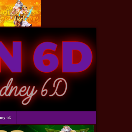
ney 6D