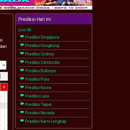
Prediksi Hari Ini
Live HK
Prediksi Singapore
si
Prediksi Hongkong
 dan
Prediksi Sydney
Prediksi Cambodia
Prediksi Bullseye
Prediksi Pcso
D
Prediksi Korea
2
Prediksi Laos
2
Prediksi Taipei
3
1
Prediksi Nevada
2
Prediksi Kami Lengkap
6
6