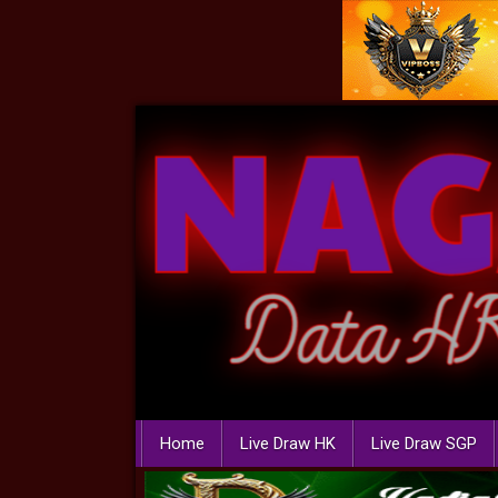
Home
Live Draw HK
Live Draw SGP