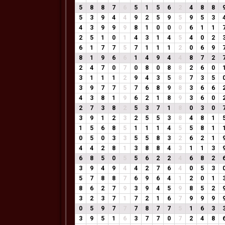
5
8
8
7
6
5
1
5
6
2
4
8
8
5
3
9
4
4
9
2
5
9
5
9
5
3
4
3
9
9
9
8
1
0
0
0
6
1
1
2
5
1
0
1
4
3
1
4
5
4
0
2
6
1
7
7
5
7
1
1
1
2
0
6
9
8
1
9
6
6
1
4
9
4
4
8
7
2
2
4
7
0
7
0
8
0
8
8
2
6
0
3
1
1
1
2
9
4
3
5
8
7
3
5
3
9
7
7
5
7
6
8
9
8
3
6
6
4
3
8
1
9
6
2
1
8
9
3
6
0
2
7
3
8
2
5
3
7
1
8
0
3
0
3
9
1
2
3
2
5
5
3
8
4
8
1
1
5
6
8
5
1
1
1
4
5
5
8
1
0
5
0
3
3
5
5
8
3
2
6
2
1
4
4
2
8
1
3
8
8
4
3
1
1
3
6
8
5
0
5
5
6
2
2
4
6
8
2
3
9
4
9
4
4
2
7
6
4
0
5
3
5
7
8
8
7
6
9
6
4
1
2
0
1
8
6
2
7
9
3
9
4
5
9
8
5
2
3
2
3
7
1
7
2
1
6
7
9
9
9
0
5
9
7
7
7
8
7
7
5
1
6
3
3
9
5
1
6
3
7
7
0
7
2
4
8