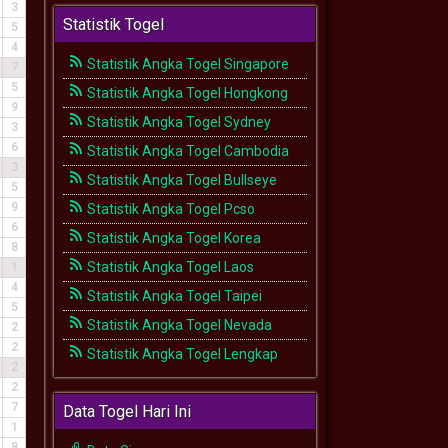
3
Statistik Togel
5
4
Statistik Angka Togel Singapore
7
5
Statistik Angka Togel Hongkong
9
Statistik Angka Togel Sydney
3
6
Statistik Angka Togel Cambodia
3
Statistik Angka Togel Bullseye
5
9
Statistik Angka Togel Pcso
6
Statistik Angka Togel Korea
8
Statistik Angka Togel Laos
1
4
Statistik Angka Togel Taipei
5
Statistik Angka Togel Nevada
2
2
Statistik Angka Togel Lengkap
2
2
7
Data Togel Hari Ini
1
8