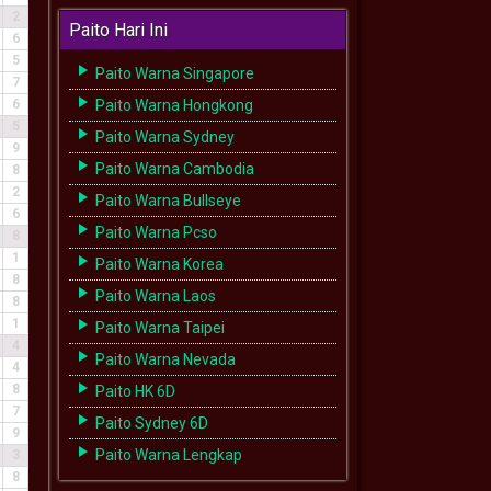
2
Paito Hari Ini
6
5
Paito Warna Singapore
7
6
Paito Warna Hongkong
5
Paito Warna Sydney
9
Paito Warna Cambodia
8
2
Paito Warna Bullseye
6
Paito Warna Pcso
8
1
Paito Warna Korea
8
Paito Warna Laos
8
1
Paito Warna Taipei
4
Paito Warna Nevada
4
8
Paito HK 6D
7
Paito Sydney 6D
9
Paito Warna Lengkap
3
8