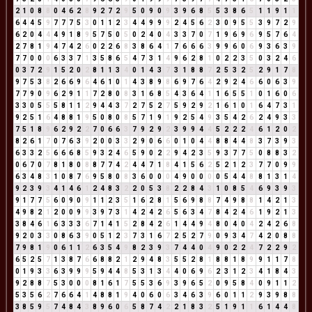
2
1
0
8
8
0
4
6
2
8
9
2
7
2
9
5
0
9
0
9
3
9
6
8
5
5
3
8
6
5
1
1
9
1
1
6
4
4
5
9
7
7
7
5
3
0
1
1
2
3
4
4
9
9
9
2
4
5
6
2
3
0
9
5
5
3
9
7
2
9
6
2
0
4
4
4
9
1
8
9
5
7
5
0
5
0
2
4
0
4
3
3
7
0
7
1
9
6
9
6
9
5
7
6
4
2
7
8
1
9
4
7
4
2
6
0
2
2
6
8
3
8
6
4
1
7
6
6
6
3
9
9
6
0
6
9
3
6
3
9
7
7
0
0
0
6
3
3
7
1
3
5
8
6
5
4
7
3
1
4
9
6
2
8
1
0
2
2
3
5
0
3
2
4
6
0
3
7
2
9
1
5
2
0
2
8
1
1
3
4
0
1
4
3
7
3
1
8
8
7
2
5
3
2
5
2
9
1
7
8
9
7
5
3
8
2
6
6
9
6
4
6
1
0
1
4
3
8
9
8
6
9
7
6
4
2
9
2
4
6
6
0
6
3
9
7
7
9
0
9
6
2
9
1
1
7
2
8
0
8
3
1
6
8
5
4
3
6
4
1
1
6
5
5
1
0
1
6
0
6
3
3
0
5
5
5
8
1
1
2
9
4
4
3
7
2
7
5
2
7
5
9
2
9
2
1
6
1
0
1
6
4
7
3
1
9
2
5
1
6
4
8
8
1
9
5
0
8
0
8
5
7
1
9
1
9
2
5
4
9
3
5
4
2
6
2
4
9
3
3
7
5
1
8
9
6
2
9
2
2
7
0
6
6
3
7
9
2
9
2
3
9
9
4
4
5
2
2
2
4
6
1
2
0
2
8
2
6
1
7
0
7
6
3
9
2
0
0
3
3
2
9
0
6
6
0
1
0
4
4
8
8
4
4
8
3
7
3
9
3
6
3
3
2
5
6
6
6
8
5
9
3
2
4
6
5
9
0
2
2
9
4
2
3
5
9
3
7
7
5
0
8
8
3
2
0
6
7
0
7
8
1
8
0
8
8
7
7
4
2
4
4
7
1
8
4
1
5
6
2
5
2
1
2
3
7
7
0
9
9
6
3
4
8
3
1
0
8
7
6
9
5
8
0
8
3
6
0
0
0
4
9
0
0
0
0
5
4
4
8
8
1
3
1
4
9
2
3
9
3
4
1
4
6
1
2
4
8
3
2
2
0
5
3
8
2
2
8
4
3
1
0
8
5
4
6
9
3
9
3
9
1
7
7
5
6
0
9
0
9
1
1
2
3
5
1
6
2
8
1
5
6
9
8
8
7
4
9
8
8
1
4
2
1
3
4
9
8
2
1
2
0
0
9
9
3
9
7
3
1
4
2
4
2
6
5
6
3
4
7
8
4
2
4
6
1
9
2
1
3
3
8
4
6
1
6
3
3
3
6
7
1
4
1
5
2
8
4
2
6
1
4
4
9
4
8
0
4
0
4
2
4
2
6
8
9
2
0
3
3
0
8
6
3
9
0
5
1
2
3
7
3
1
6
7
2
5
2
7
9
0
9
3
4
7
4
2
0
8
8
7
9
8
1
9
0
6
1
1
2
6
3
5
4
9
8
2
3
9
3
7
4
4
0
4
9
0
2
2
4
7
2
2
9
2
6
5
2
5
7
1
3
8
7
6
6
8
8
2
1
2
9
4
8
3
5
5
2
8
1
8
8
1
8
9
9
1
1
7
8
0
1
9
3
3
6
3
9
9
9
5
9
4
4
8
5
3
1
3
4
4
0
6
9
6
2
3
1
2
3
4
1
8
4
3
9
2
8
8
7
5
3
0
0
0
8
1
6
1
7
5
5
3
6
9
3
9
6
5
2
0
9
5
8
4
0
9
1
1
2
5
3
5
6
2
7
6
6
4
1
4
8
8
1
9
4
0
6
0
6
3
4
6
3
9
6
0
1
1
2
9
3
9
8
8
3
8
5
9
5
7
4
8
4
3
8
9
6
0
6
5
8
7
4
2
2
1
8
3
2
5
1
9
1
1
6
1
4
4
8