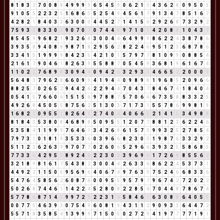
8
1
8
3
2
7
0
0
8
8
4
9
9
9
9
6
5
4
5
9
0
6
2
1
3
4
3
6
2
8
0
9
5
0
5
9
1
0
5
5
2
2
3
2
5
1
6
8
6
5
5
2
5
4
9
4
5
6
1
7
9
1
3
4
7
8
5
1
6
7
4
2
8
2
1
8
4
0
3
3
6
3
0
0
0
4
4
5
2
7
1
4
1
5
6
2
9
2
6
8
7
3
2
9
2
7
5
9
3
3
8
3
3
0
3
9
0
7
0
7
0
7
4
4
8
9
7
1
0
1
4
2
0
8
8
1
0
4
3
7
8
5
4
5
9
9
6
8
2
1
9
3
2
6
8
3
0
0
4
4
6
4
9
9
9
8
6
2
2
4
3
8
7
8
6
3
9
3
5
8
9
4
0
8
8
9
8
7
1
8
2
9
5
6
2
8
2
2
4
6
9
5
1
2
3
6
8
7
8
6
3
3
4
1
5
1
9
9
9
9
8
4
2
3
5
4
2
1
0
1
5
7
9
7
7
8
1
0
9
9
0
8
8
5
4
2
1
6
1
7
9
0
4
6
1
8
2
6
3
9
5
5
8
8
7
0
5
4
5
9
3
6
8
1
9
6
1
6
7
4
1
1
0
2
2
7
6
8
9
8
3
0
9
4
4
0
9
4
2
6
3
2
9
3
3
4
6
6
5
2
2
0
0
0
0
5
6
4
8
3
7
9
6
2
8
6
6
0
9
9
4
1
9
4
4
0
9
8
9
8
1
9
6
8
5
2
0
9
6
6
8
8
2
5
7
0
2
6
5
2
9
4
4
2
6
2
2
9
4
4
7
0
4
3
7
8
4
6
7
4
1
8
4
0
4
0
5
4
1
5
7
6
6
0
6
1
5
1
5
6
9
7
8
8
7
5
7
0
6
6
6
7
3
5
8
8
3
3
2
5
4
9
2
6
8
4
5
0
5
5
8
7
5
6
2
5
1
3
0
3
7
1
7
3
1
5
5
7
8
6
9
9
8
1
9
1
6
8
2
1
0
9
5
5
1
8
2
6
4
1
2
7
4
0
4
4
0
6
6
3
2
1
4
1
5
3
4
9
8
8
8
1
8
4
3
5
3
8
0
8
4
6
8
9
8
5
0
9
5
5
1
2
0
7
7
8
8
1
2
3
6
2
2
4
6
5
3
5
8
4
1
1
9
9
9
7
6
4
6
1
3
4
2
6
8
6
1
5
7
3
9
9
3
2
5
2
7
8
5
4
7
9
7
3
1
0
1
8
1
9
3
5
3
3
6
0
3
9
6
6
8
2
3
0
3
1
9
8
7
6
3
3
2
9
2
5
1
1
2
3
6
2
6
3
9
9
7
0
7
7
0
2
6
0
6
5
2
9
6
6
3
9
3
2
5
5
8
6
8
5
7
7
3
3
6
4
2
9
5
5
8
9
2
4
6
2
2
3
0
3
3
9
6
9
6
1
7
2
6
8
8
5
5
6
2
3
2
1
8
9
8
1
6
1
7
5
4
3
8
2
3
0
0
4
4
2
6
3
3
6
8
6
2
2
4
5
3
7
3
1
4
4
9
2
2
1
1
5
0
5
9
5
6
9
6
4
0
6
7
4
9
7
6
3
9
7
5
2
4
6
6
8
3
3
6
5
4
7
6
4
5
8
5
6
2
6
0
8
7
6
0
0
9
5
5
9
5
7
9
7
9
6
7
4
2
7
2
0
2
2
5
0
2
6
8
7
4
4
6
1
1
4
2
2
4
5
2
8
0
8
2
2
8
5
4
7
0
4
4
8
7
8
6
7
4
5
7
7
8
6
8
7
1
4
5
9
9
7
2
9
2
2
3
1
4
5
8
4
6
1
6
3
0
8
8
6
4
0
5
5
0
0
7
7
5
4
6
3
9
3
0
7
5
4
9
6
0
8
1
9
4
3
1
1
2
9
0
9
3
3
6
4
4
7
2
5
5
7
1
8
3
5
8
5
4
1
3
9
9
9
7
1
5
0
5
0
2
7
2
9
4
1
9
7
7
7
7
1
9
1