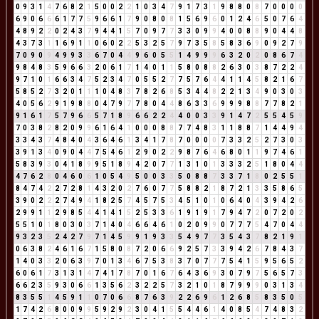
0
9
3
1
4
7
6
8
2
1
5
0
0
2
2
1
0
3
4
7
9
1
7
3
1
9
8
8
0
8
7
0
0
0
0
6
9
0
6
6
6
1
7
7
5
9
6
6
1
7
9
0
8
0
8
1
5
6
9
6
0
1
2
4
6
5
0
7
6
4
4
8
9
2
2
0
2
4
3
7
9
4
4
1
5
7
0
9
7
7
3
3
0
9
9
4
0
0
8
8
9
0
4
4
8
4
3
7
3
1
1
6
9
1
1
0
6
0
2
2
5
3
2
5
7
9
7
3
5
8
5
8
3
6
9
0
9
2
7
9
7
0
9
0
9
4
9
9
3
3
6
7
0
4
4
9
6
0
5
5
1
4
9
9
9
6
3
2
0
2
0
8
6
7
4
9
8
4
8
3
5
9
6
6
3
2
0
6
1
7
1
4
0
1
1
5
8
0
8
8
2
6
3
0
3
8
7
2
2
4
9
7
1
0
1
6
6
3
4
7
5
2
3
4
7
0
5
5
2
7
7
5
7
6
4
4
1
1
4
5
8
2
1
6
7
5
8
5
2
7
3
2
0
1
1
1
0
4
8
3
7
8
2
6
8
5
3
4
4
8
2
2
1
3
4
9
0
3
0
3
4
0
5
6
2
9
1
9
8
8
0
4
7
9
7
7
8
0
4
4
8
6
3
3
6
9
9
9
8
8
7
7
8
2
1
9
1
6
1
7
5
7
9
6
6
5
7
1
8
9
6
6
2
2
4
4
0
0
3
3
9
1
4
7
2
5
5
4
5
9
7
0
3
8
2
8
2
0
9
9
6
1
6
4
1
0
0
0
8
8
7
7
4
8
3
1
1
8
8
7
1
4
4
9
4
3
3
4
3
7
4
8
4
0
4
3
6
4
6
1
3
4
1
7
8
7
0
0
0
0
7
3
3
2
5
2
7
3
0
3
3
9
1
3
4
0
9
0
4
4
7
5
4
6
1
2
9
0
2
2
9
8
7
6
4
6
8
0
1
1
9
7
4
6
1
5
8
3
9
3
0
4
1
8
9
9
5
1
8
9
4
2
0
7
7
1
3
1
0
1
3
3
3
2
5
1
8
0
4
4
4
7
6
2
8
0
4
6
0
6
1
0
5
4
9
5
0
0
3
3
5
0
8
8
7
3
3
7
1
8
0
2
5
5
1
8
4
7
4
2
2
7
2
8
1
4
3
2
0
2
7
6
0
7
7
5
8
8
2
1
8
7
2
1
3
3
5
8
6
5
3
9
0
2
2
2
7
4
9
4
1
8
2
5
7
4
5
7
5
3
4
5
1
0
1
0
6
4
0
4
3
9
4
2
6
2
9
9
1
1
2
9
8
5
4
4
1
4
1
5
2
5
3
3
6
1
9
1
9
1
7
9
4
7
2
0
7
2
0
2
5
5
1
0
1
8
0
3
0
3
7
1
4
0
4
6
6
4
6
1
0
2
0
9
9
0
7
7
7
5
4
7
0
4
4
9
3
2
3
5
2
4
2
7
9
7
1
4
5
9
9
1
9
3
3
5
4
9
7
7
3
5
4
3
7
8
2
1
9
1
0
6
3
8
2
4
6
1
6
7
1
5
8
0
8
7
2
0
6
6
9
2
5
7
3
3
9
4
2
6
7
8
4
3
7
1
4
0
3
3
2
0
6
3
9
7
0
1
3
4
6
7
5
3
8
3
7
0
7
7
7
5
4
1
5
9
5
6
5
2
6
0
6
1
7
3
1
3
1
4
7
4
1
7
8
7
0
1
6
7
6
4
3
6
9
3
0
7
9
7
5
6
5
7
3
6
6
2
3
5
9
3
0
6
6
1
3
5
6
2
3
2
2
5
7
3
2
1
0
1
8
7
9
9
9
0
3
1
3
4
8
3
5
5
1
4
5
9
1
1
0
7
0
6
6
8
7
6
3
9
2
2
6
9
6
1
2
6
8
5
8
3
5
0
5
1
7
4
2
6
8
0
0
9
9
5
9
2
9
2
3
0
4
1
5
5
4
4
6
1
4
0
8
5
4
7
4
8
3
2