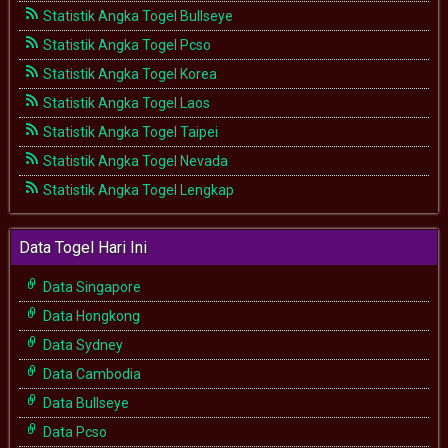
Statistik Angka Togel Bullseye
Statistik Angka Togel Pcso
Statistik Angka Togel Korea
Statistik Angka Togel Laos
Statistik Angka Togel Taipei
Statistik Angka Togel Nevada
Statistik Angka Togel Lengkap
Data Togel Hari Ini
Data Singapore
Data Hongkong
Data Sydney
Data Cambodia
Data Bullseye
Data Pcso