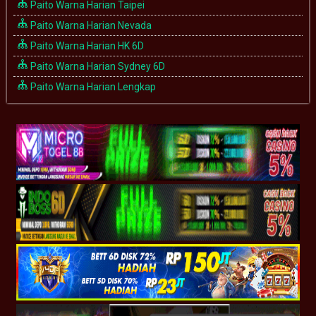
Paito Warna Harian Taipei
Paito Warna Harian Nevada
Paito Warna Harian HK 6D
Paito Warna Harian Sydney 6D
Paito Warna Harian Lengkap