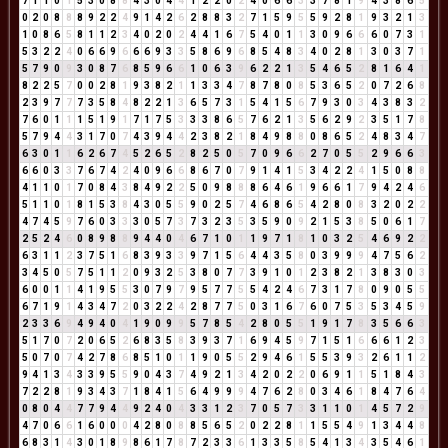
7
1
1
0
1
5
3
0
8
8
4
3
0
4
4
1
2
2
0
2
4
0
6
6
3
3
7
8
1
9
4
3
8
6
5
0
2
0
8
8
8
9
2
2
4
9
1
4
2
6
2
8
8
3
2
7
1
5
9
5
5
9
2
8
1
9
3
2
1
3
1
0
8
6
5
8
1
1
2
3
4
0
2
0
2
4
4
1
6
7
5
4
0
1
1
3
0
9
6
6
6
0
7
3
1
5
3
2
2
4
0
6
6
9
6
6
6
9
3
3
5
8
6
9
6
8
5
4
8
3
4
0
2
8
1
3
0
3
7
1
5
7
9
0
9
3
0
8
7
6
8
5
9
6
6
1
0
6
3
9
6
2
2
1
3
5
4
6
5
2
8
1
6
4
1
8
2
2
5
7
0
0
2
8
1
9
3
8
2
1
1
3
3
4
7
8
7
8
0
8
5
3
6
5
2
0
7
2
6
8
2
3
9
7
7
7
3
5
8
4
8
2
2
1
3
6
5
7
3
1
5
4
1
5
6
7
9
3
0
3
4
3
8
3
2
7
6
0
1
1
1
5
1
9
1
7
1
7
5
3
3
3
8
6
5
7
6
2
1
3
5
6
2
9
2
3
5
1
7
8
5
7
9
4
4
3
1
7
0
7
4
3
9
4
4
2
3
8
2
1
8
4
9
8
8
0
8
6
5
2
4
8
3
4
7
6
3
0
1
1
6
2
6
7
4
5
2
6
5
2
8
2
5
0
5
7
0
9
6
6
2
7
0
5
5
2
9
6
6
3
6
6
0
3
3
7
6
7
4
2
4
0
9
6
6
8
6
7
0
7
9
1
4
1
5
3
4
2
2
4
1
5
0
8
8
4
1
1
0
1
7
0
8
4
3
8
4
9
2
2
5
0
9
8
8
8
6
4
6
1
9
6
6
1
7
9
4
2
4
6
5
1
1
0
1
8
1
5
3
8
4
3
0
5
5
9
0
2
5
7
4
6
8
6
5
4
2
8
0
8
3
2
0
2
2
4
7
4
5
9
7
6
0
3
3
3
0
5
7
3
7
3
2
3
5
3
5
9
0
9
2
1
5
3
8
5
0
6
1
7
2
5
2
4
6
0
8
9
8
8
9
4
4
0
4
6
7
1
0
1
1
9
7
1
8
1
0
3
2
5
4
6
9
2
2
6
3
1
1
2
3
7
5
1
6
8
3
9
3
3
9
7
1
5
6
4
4
3
5
8
0
3
9
9
9
4
7
5
6
2
3
4
5
0
5
7
5
1
1
2
0
9
3
2
5
3
8
0
7
7
3
9
1
0
1
2
3
8
2
1
3
8
3
0
3
6
0
0
1
1
4
1
9
5
5
3
0
7
9
7
9
5
7
7
5
5
4
2
4
6
7
3
1
7
8
0
9
0
5
5
6
7
1
9
1
4
3
4
7
2
0
3
2
2
4
2
8
7
7
5
0
3
1
6
7
6
0
7
5
3
5
3
4
5
9
2
3
3
6
9
4
9
4
0
4
1
9
0
9
9
5
7
8
5
4
2
8
0
5
5
1
9
1
7
8
3
5
6
6
3
5
1
7
0
7
2
0
6
5
2
6
8
3
5
8
3
9
3
7
1
6
9
4
5
9
7
1
5
1
6
6
6
1
2
3
5
0
7
0
7
4
2
7
8
6
8
5
1
0
1
1
9
0
5
5
2
9
4
6
1
5
5
3
9
3
2
6
1
1
2
9
4
1
3
4
3
3
9
5
5
9
0
4
3
7
4
9
2
1
3
4
2
0
2
2
0
6
9
1
1
5
1
8
4
3
7
2
2
8
1
9
3
4
3
7
1
8
4
1
5
6
4
9
9
9
4
7
6
2
8
0
3
4
6
1
8
4
7
6
4
0
8
0
4
4
7
7
9
4
4
9
2
4
0
4
3
3
1
2
3
7
0
5
7
3
3
1
1
0
1
4
5
7
2
9
4
7
0
6
6
1
6
0
0
0
4
2
8
0
8
8
5
6
5
2
0
2
2
8
1
1
5
5
4
9
1
3
4
4
8
6
8
3
1
4
3
0
1
8
9
8
6
1
7
8
7
2
3
3
6
1
3
3
5
8
5
4
1
3
4
3
5
4
6
1