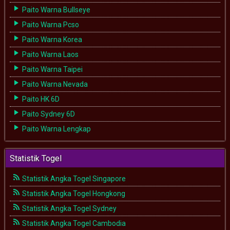
Paito Warna Bullseye
Paito Warna Pcso
Paito Warna Korea
Paito Warna Laos
Paito Warna Taipei
Paito Warna Nevada
Paito HK 6D
Paito Sydney 6D
Paito Warna Lengkap
Statistik Togel
Statistik Angka Togel Singapore
Statistik Angka Togel Hongkong
Statistik Angka Togel Sydney
Statistik Angka Togel Cambodia