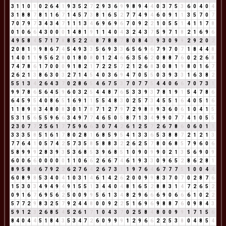
3
1
1
0
1
0
2
6
4
1
9
3
5
2
7
2
9
3
6
9
9
8
9
4
4
0
3
7
5
3
6
0
4
0
4
3
1
8
8
7
8
1
1
6
7
1
4
5
7
3
8
1
6
5
2
7
7
4
9
4
6
0
9
1
1
3
5
7
0
7
7
0
7
9
7
3
4
3
4
7
1
1
1
3
4
6
9
6
9
6
7
0
9
2
2
1
0
5
5
1
4
1
1
7
8
0
1
0
6
6
4
3
0
0
0
1
4
8
1
9
1
1
4
0
4
3
2
4
3
7
5
9
7
1
8
2
1
6
9
6
4
9
5
8
4
5
7
1
7
8
8
5
2
2
4
8
7
8
8
7
8
0
8
4
3
9
3
0
9
9
2
9
2
0
2
2
0
8
1
9
9
8
6
7
4
5
4
9
3
3
5
6
9
3
3
6
5
6
9
6
7
9
7
0
7
1
8
4
4
8
1
4
0
1
1
9
5
6
2
8
0
1
8
0
8
0
1
2
4
6
6
3
5
6
2
0
8
8
7
6
0
2
2
6
8
7
4
7
8
6
1
7
0
0
0
9
1
8
2
1
7
2
2
5
7
2
1
2
6
8
3
0
8
1
9
8
0
1
6
7
2
6
2
1
3
8
6
3
0
3
2
7
1
4
5
4
0
3
6
9
4
7
0
5
5
0
3
9
3
3
1
6
3
8
2
5
5
1
3
4
2
6
4
3
7
0
2
8
6
5
4
6
7
5
3
7
0
7
7
5
4
4
0
6
6
7
0
7
3
1
9
9
7
8
6
5
6
4
5
9
6
0
3
2
5
4
4
8
7
6
5
3
3
9
3
7
8
1
9
1
5
4
7
8
6
6
4
5
9
5
4
0
8
6
5
1
6
9
1
1
5
5
4
8
3
0
2
5
7
3
4
5
5
1
6
4
0
5
1
6
1
1
8
9
8
3
4
8
0
8
3
0
1
7
8
7
1
2
7
9
7
2
9
8
8
9
3
6
0
6
1
0
4
1
5
5
3
1
5
6
5
5
9
6
6
3
4
9
7
7
4
6
5
0
5
8
7
1
3
4
9
9
0
7
7
4
1
0
5
5
2
3
0
7
7
2
5
6
1
7
7
5
9
6
6
3
0
7
4
2
6
1
2
5
7
2
6
7
8
6
0
6
0
1
1
3
3
3
5
8
5
1
6
1
7
8
0
2
8
1
6
8
5
9
5
4
1
3
3
6
5
3
8
8
7
2
1
2
1
3
7
7
6
4
1
0
5
7
4
2
5
7
3
5
8
5
8
8
3
2
2
6
2
5
7
8
0
6
8
5
7
9
6
0
6
5
8
9
9
9
2
8
3
9
3
5
3
6
8
5
3
9
6
8
5
1
0
9
0
9
9
0
2
1
3
5
6
9
0
9
6
0
0
6
6
0
0
0
0
0
1
1
0
6
6
2
6
6
7
4
6
1
9
3
3
0
9
6
5
2
8
6
2
8
1
8
9
5
8
4
6
7
9
2
2
6
2
7
6
4
2
6
7
3
1
1
9
7
6
4
6
7
7
7
5
1
0
0
4
4
6
0
8
9
8
5
3
4
0
4
1
0
3
1
4
6
1
4
2
6
2
0
0
9
9
8
3
7
0
7
0
2
8
7
6
1
5
3
0
3
4
9
4
9
4
9
1
5
5
1
3
4
4
0
4
8
1
6
5
2
8
8
3
1
4
7
2
6
5
2
0
9
1
6
7
6
9
5
6
2
5
0
0
9
9
5
6
1
3
4
8
2
9
6
6
6
9
0
6
6
6
1
0
2
2
5
7
7
2
9
8
3
2
5
7
9
2
4
4
8
0
0
9
2
2
5
1
6
9
6
9
8
8
7
6
0
9
8
4
3
5
9
1
2
3
2
6
8
5
4
5
2
6
1
7
1
0
4
3
7
0
2
5
8
4
8
0
0
9
9
1
7
1
5
6
8
4
0
4
4
5
1
8
4
3
5
3
4
7
2
6
0
9
9
9
1
2
9
6
6
2
2
5
3
8
0
4
8
5
4