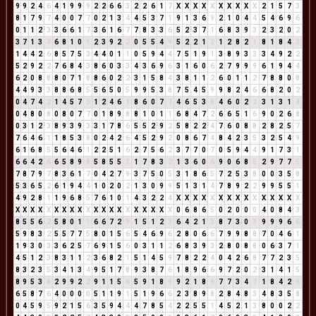
9
9
2
4
6
4
1
9
9
9
2
2
6
6
3
2
2
6
1
7
X
X
X
X
X
X
X
X
X
X
2
1
5
7
3
8
1
7
9
7
4
0
0
7
7
0
2
1
3
4
4
5
3
7
1
9
1
3
6
9
2
1
0
4
4
5
4
6
9
6
0
1
1
2
3
3
6
6
1
7
3
6
1
6
7
7
8
3
3
6
5
2
3
7
1
6
8
3
9
3
2
3
2
0
2
3
7
1
3
4
6
8
1
0
1
2
3
9
2
2
0
5
5
4
9
5
2
2
1
3
1
2
8
2
1
8
1
8
4
3
1
4
4
2
6
8
5
7
5
3
4
4
0
1
1
0
5
9
4
4
7
5
1
9
1
3
8
9
3
3
3
4
9
2
2
5
2
9
2
2
7
6
8
4
3
8
6
0
3
3
4
3
6
9
6
3
1
6
0
6
2
7
9
9
9
6
1
9
4
4
6
2
0
8
8
8
0
7
1
8
8
6
0
2
2
3
1
5
8
4
3
8
1
1
2
6
0
1
1
2
7
8
8
0
8
4
4
9
3
3
8
8
6
8
5
5
6
5
0
5
9
9
5
3
8
7
5
4
5
9
9
8
2
4
6
6
8
2
0
2
0
4
7
4
2
1
4
5
7
3
1
2
4
6
1
8
6
0
7
7
4
6
5
3
8
4
6
0
2
2
3
1
3
1
4
0
4
8
0
8
0
8
0
7
7
0
1
8
9
8
8
1
0
1
1
6
8
4
7
2
6
6
5
1
6
9
0
2
6
8
0
3
1
2
3
8
9
3
9
3
3
1
7
8
6
5
5
2
9
2
5
8
2
2
4
7
6
0
8
8
2
8
2
5
7
7
6
4
6
1
1
8
5
3
8
0
2
4
2
6
4
5
2
9
2
0
8
6
7
4
8
4
2
3
5
3
2
5
4
9
6
1
6
8
5
5
6
4
6
1
2
2
5
1
6
2
7
5
6
2
3
7
7
0
7
0
5
9
4
4
9
1
7
3
1
6
6
4
2
6
6
5
8
9
8
5
8
5
5
1
1
7
8
3
2
1
3
6
0
6
9
0
6
8
5
2
9
7
7
5
7
8
7
9
7
8
3
6
1
7
0
4
2
7
9
3
7
5
0
5
3
1
8
6
5
7
2
5
3
8
0
0
3
5
8
5
3
6
5
2
6
1
9
4
4
1
0
2
0
2
1
3
0
9
9
5
1
3
1
4
7
8
9
2
2
9
9
5
5
1
4
9
2
8
1
1
9
6
8
5
7
6
1
0
1
4
3
2
2
4
X
X
X
X
X
X
X
X
X
X
X
X
X
X
X
X
X
X
X
X
X
X
X
X
X
X
X
X
X
X
X
X
X
X
X
0
6
8
6
5
0
2
0
0
0
4
0
8
4
3
8
5
5
6
2
5
8
0
1
1
6
6
7
2
9
1
5
1
2
3
6
4
2
1
3
8
7
3
0
3
9
9
9
6
6
5
9
8
3
2
5
5
7
7
5
8
0
1
5
6
5
4
6
9
6
2
8
0
6
6
7
9
9
8
8
7
0
4
6
1
1
9
3
0
3
3
6
2
5
7
6
9
1
5
6
0
3
1
1
2
6
8
3
9
3
2
8
0
8
8
0
6
3
7
1
4
5
1
2
3
8
3
1
1
2
3
6
8
2
1
5
1
4
5
9
7
8
2
2
4
0
4
2
6
8
7
7
2
3
5
8
3
2
3
5
3
4
1
3
4
9
5
1
7
8
9
3
8
7
6
1
8
9
6
6
9
7
2
0
2
3
1
4
1
5
8
9
5
3
8
2
9
9
2
2
9
1
1
5
6
5
9
1
8
9
9
2
1
8
9
7
7
3
4
7
1
8
4
2
6
6
5
8
7
6
4
0
0
0
0
5
1
1
9
1
5
1
9
6
6
2
3
8
9
8
2
8
4
8
3
4
8
3
5
8
0
4
5
9
5
9
2
1
5
6
3
5
9
4
4
4
7
8
5
4
2
2
5
5
1
4
5
2
1
3
8
0
0
2
2