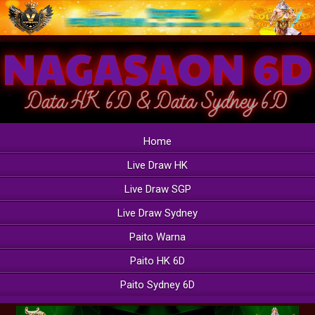
Home
Live Draw HK
Live Draw SGP
Live Draw Sydney
Paito Warna
Paito HK 6D
Paito Sydney 6D