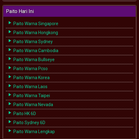
Paito Hari Ini
Paito Warna Singapore
Paito Warna Hongkong
Paito Warna Sydney
Paito Warna Cambodia
Paito Warna Bullseye
Paito Warna Pcso
Paito Warna Korea
Paito Warna Laos
Paito Warna Taipei
Paito Warna Nevada
Paito HK 6D
Paito Sydney 6D
Paito Warna Lengkap