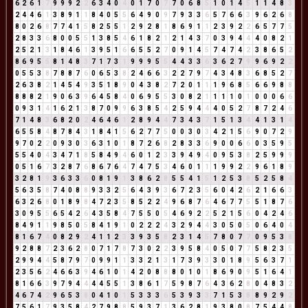
6
2
6
1
7
9
9
9
2
2
6
3
4
0
4
0
1
7
0
7
7
0
6
8
5
1
0
1
4
5
1
1
4
8
3
2
4
4
6
1
3
8
9
1
1
8
4
0
5
5
6
4
9
0
9
7
9
3
3
6
5
7
6
6
3
9
6
2
6
8
8
0
2
6
8
7
7
4
1
5
8
2
5
5
1
2
9
2
8
1
8
6
9
1
1
2
3
9
2
2
6
5
7
7
5
2
8
3
3
6
8
0
0
5
5
1
3
8
5
4
6
1
8
2
1
2
1
4
3
7
0
3
9
4
4
4
0
8
2
1
2
5
2
1
3
1
8
4
6
1
3
9
5
1
6
6
5
5
2
7
0
9
1
4
5
7
4
7
4
2
3
8
6
5
2
8
6
9
5
5
8
1
4
8
3
7
1
7
3
1
9
9
9
5
5
4
4
3
3
6
3
6
2
7
9
9
6
9
2
2
0
5
5
3
8
7
8
8
7
6
0
6
5
3
8
2
4
6
6
3
2
2
7
9
7
4
3
4
8
3
6
8
5
2
7
2
6
3
8
2
1
4
5
4
9
3
5
1
8
9
0
4
3
8
2
7
2
0
1
1
1
9
6
8
5
6
6
9
8
8
8
8
8
2
1
9
0
6
3
9
6
4
5
8
4
0
6
9
5
5
3
0
8
2
1
1
1
1
0
1
0
0
0
6
6
0
9
3
1
4
1
6
2
1
3
8
7
0
9
9
6
3
8
5
4
2
5
9
4
4
4
0
5
2
7
8
7
2
4
6
7
1
4
8
3
6
8
2
0
2
4
6
4
6
1
2
8
9
4
4
7
3
4
3
7
1
5
1
3
4
4
1
3
1
4
6
5
5
8
4
8
7
8
4
3
1
8
4
1
5
6
2
7
7
5
0
0
3
0
3
4
2
1
5
6
9
0
7
2
9
9
7
0
2
2
0
9
3
0
3
6
3
1
0
1
8
7
2
6
8
2
8
3
3
6
9
0
0
6
6
0
3
5
9
5
5
5
4
0
4
3
4
7
1
8
5
8
4
9
4
6
0
1
2
3
3
9
4
9
4
0
9
5
3
8
2
5
9
9
9
0
5
1
6
7
3
2
8
7
6
8
6
7
6
4
7
4
7
5
3
4
6
0
1
1
1
9
9
2
2
9
6
1
8
9
3
2
8
1
9
3
6
3
3
6
0
8
1
9
1
3
8
6
2
8
5
5
4
1
5
1
2
5
3
8
5
2
5
8
4
5
6
3
5
8
7
4
0
8
8
9
3
3
2
5
6
4
3
9
3
6
7
2
3
5
6
0
4
2
6
2
1
6
6
3
6
3
2
6
8
0
1
8
9
8
4
7
2
3
5
8
5
2
2
4
9
6
8
7
6
4
6
7
7
5
5
1
8
7
6
3
0
9
5
5
6
5
4
2
6
4
3
5
8
4
7
5
5
0
5
4
6
9
2
2
5
2
1
5
6
0
4
2
4
6
8
4
9
1
1
9
8
5
0
5
8
4
1
9
1
0
2
2
2
4
3
2
9
4
4
3
0
5
0
5
0
6
4
0
4
8
1
6
7
4
0
8
2
9
2
4
1
1
2
3
3
9
3
5
8
2
3
1
4
5
7
8
0
7
7
0
9
5
3
8
9
2
8
8
7
2
3
6
2
8
0
7
1
7
8
7
3
0
2
2
3
9
5
8
4
0
5
0
7
7
5
8
2
3
5
2
9
9
4
4
5
8
7
9
7
0
9
9
1
1
3
3
2
1
3
1
7
3
9
3
3
0
1
8
9
5
6
3
7
1
2
3
5
6
2
4
6
6
3
9
4
6
1
0
1
4
2
0
8
8
8
0
1
0
1
8
6
9
0
9
5
1
6
4
1
8
1
6
6
3
9
7
9
4
4
4
4
5
5
1
3
8
6
1
7
5
9
8
7
6
4
3
6
2
8
0
4
8
3
2
4
6
7
4
2
9
6
5
3
8
0
4
1
0
1
5
3
3
3
6
5
3
9
3
3
7
1
5
3
8
8
9
2
9
2
7
5
6
1
7
9
3
5
8
4
2
7
9
8
8
5
9
3
7
1
3
6
2
8
1
9
3
8
0
8
7
5
4
4
8