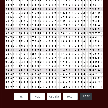
4
4
3
0
3
8
2
2
5
7
4
3
3
9
3
8
5
0
9
9
9
3
6
1
7
9
6
9
3
3
4
1
8
9
8
3
5
6
4
1
7
0
8
6
5
3
8
8
9
8
4
0
7
8
6
7
9
8
0
8
0
0
3
2
5
4
8
3
7
1
8
6
6
1
7
1
8
7
1
8
2
3
8
6
5
6
0
0
8
8
1
7
3
4
7
3
6
0
7
7
9
5
5
9
5
6
0
7
0
7
2
4
2
3
5
9
7
0
6
6
0
6
8
9
8
0
6
0
4
4
6
7
6
3
9
2
3
1
2
3
1
3
5
0
5
7
9
1
1
2
8
8
6
9
6
6
3
1
1
2
6
9
0
2
2
5
6
1
7
8
1
1
2
8
1
6
3
7
3
1
6
5
4
6
1
7
4
2
0
2
0
6
5
7
3
0
2
7
0
7
9
3
7
9
7
1
9
4
8
3
7
5
4
8
3
3
7
1
3
4
1
1
4
2
6
4
2
1
7
8
0
7
0
0
0
2
6
4
6
1
2
2
8
4
3
7
7
7
7
5
9
5
6
7
4
4
9
8
4
3
7
1
4
5
9
0
9
5
6
2
7
7
1
9
1
7
5
8
5
4
9
6
8
2
1
6
8
8
3
2
2
7
5
9
5
9
2
2
9
2
7
0
2
4
6
4
1
9
5
5
X
X
X
X
X
X
X
X
X
X
7
5
4
1
5
7
9
1
4
5
9
0
3
8
2
5
2
5
6
2
6
2
8
7
6
8
0
4
1
5
7
3
8
2
1
7
5
4
5
9
7
0
8
5
4
4
4
5
7
3
4
8
8
9
8
8
5
1
0
1
4
1
5
8
4
8
8
2
0
2
9
6
9
5
5
8
3
3
3
6
3
7
5
4
9
3
4
1
6
7
2
1
0
1
1
5
3
4
9
4
2
6
3
1
4
2
5
6
6
3
8
8
0
3
3
2
3
6
9
6
9
7
0
1
1
2
8
7
0
7
7
6
7
0
7
6
8
5
1
6
7
1
3
1
4
2
4
1
6
7
1
9
1
1
2
4
1
3
8
2
6
7
5
5
1
8
6
8
9
8
3
6
4
4
8
8
3
6
6
3
4
9
7
1
8
4
7
9
7
7
0
4
6
8
5
8
3
9
2
2
8
0
6
0
6
0
6
3
7
1
6
4
1
4
5
1
4
8
2
1
3
0
1
0
1
9
9
5
5
1
3
1
2
6
8
4
4
2
0
2
6
9
2
3
5
4
9
8
3
2
0
9
9
5
5
5
6
2
6
8
9
9
1
2
3
3
2
2
6
8
6
4
6
8
5
7
7
0
3
3
2
8
9
8
8
7
2
5
0
5
9
4
1
6
7
1
4
9
9
9
1
8
2
5
7
3
0
1
6
7
5
3
0
9
9
3
9
7
2
9
8
8
0
0
0
0
4
4
2
6
0
0
6
7
4
1
1
5
4
9
0
0
2
1
3
6
5
0
7
7
9
9
4
9
4
9
6
7
6
4
6
7
3
9
3
1
7
3
0
3
9
7
4
9
4
1
2
9
5
5
2
4
9
7
7
8
9
8
6
5
0
1
4
0
4
6
3
8
1
9
0
8
4
5
9
1
0
5
9
5
0
8
9
2
2
6
4
0
4
4
6
1
9
3
3
8
7
4
2
6
2
5
9
3
3
7
2
8
0
8
9
4
0
8
8
0
4
7
1
8
Clear