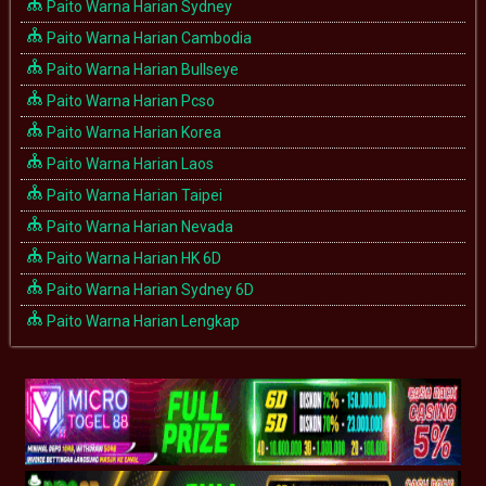
Paito Warna Harian Sydney
Paito Warna Harian Cambodia
Paito Warna Harian Bullseye
Paito Warna Harian Pcso
Paito Warna Harian Korea
Paito Warna Harian Laos
Paito Warna Harian Taipei
Paito Warna Harian Nevada
Paito Warna Harian HK 6D
Paito Warna Harian Sydney 6D
Paito Warna Harian Lengkap