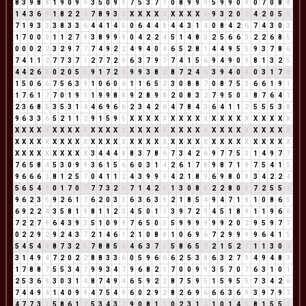
8
3
9
8
8
1
9
0
9
9
3
5
0
9
9
7
5
3
7
1
0
8
9
9
9
5
9
9
0
9
0
7
0
8
8
1
4
3
6
9
1
8
2
2
4
7
8
9
3
3
X
X
X
X
X
X
X
X
X
X
9
3
2
0
2
4
2
0
5
5
7
1
9
3
3
3
8
3
3
6
4
4
1
4
5
0
6
4
4
8
4
4
3
1
4
0
8
4
2
6
7
4
3
0
3
1
7
0
0
0
1
1
2
7
9
3
8
9
9
9
0
4
2
2
4
5
1
4
8
3
2
5
6
6
3
2
2
6
8
5
0
0
0
2
2
3
2
9
7
7
7
4
9
2
2
4
9
4
0
4
6
5
2
8
1
4
4
9
5
5
9
3
7
8
6
7
4
1
1
2
7
7
3
7
1
2
7
7
2
9
6
3
7
9
7
7
4
1
5
6
9
4
9
0
9
8
1
3
2
5
4
4
2
6
8
0
2
0
5
5
9
1
7
2
9
9
9
3
8
2
8
7
2
4
6
3
9
4
0
4
0
3
1
7
8
1
5
0
6
6
7
5
6
3
9
1
0
6
0
6
1
1
6
5
2
3
0
8
8
7
0
8
7
5
3
6
6
1
9
1
1
7
6
1
7
7
0
1
9
1
1
9
9
8
8
9
2
8
9
8
2
0
8
3
2
7
9
5
0
5
8
7
6
4
1
2
3
6
8
5
3
5
3
1
4
4
6
9
6
6
2
3
4
2
6
4
7
8
4
3
6
4
1
1
2
5
5
5
3
8
9
6
3
3
6
5
2
1
1
2
9
1
5
9
5
X
X
X
X
X
X
X
X
X
X
X
X
X
X
X
X
X
X
X
X
X
X
X
X
X
X
X
X
X
X
X
X
X
X
X
X
X
X
X
X
X
X
X
X
X
X
X
X
X
X
X
X
X
X
X
X
X
X
X
X
X
X
X
X
X
X
X
X
X
X
X
X
X
X
X
X
X
X
X
X
X
X
X
X
X
X
X
X
X
X
X
X
X
X
X
X
X
X
X
X
3
4
4
4
8
8
3
7
8
6
7
3
4
2
6
9
7
7
5
3
1
4
9
7
7
7
6
5
8
4
5
3
0
9
9
3
6
1
5
6
6
0
3
1
4
2
6
1
7
8
9
8
7
1
8
7
5
4
1
5
9
6
6
6
3
8
1
2
5
7
0
4
1
1
2
4
3
9
9
9
4
2
1
8
9
6
9
8
0
8
3
4
2
2
4
5
6
5
4
9
0
1
7
0
7
7
7
3
2
5
7
1
4
2
6
1
3
0
8
8
2
2
8
0
8
7
2
5
5
1
9
6
2
3
5
9
2
6
1
7
6
2
0
3
3
6
3
6
3
9
2
1
8
5
4
9
4
7
1
8
1
0
8
6
5
6
9
2
2
4
3
5
8
1
9
8
1
1
2
3
4
5
0
1
1
3
9
7
2
9
4
5
1
8
9
1
1
9
6
6
7
2
2
7
9
6
4
3
9
3
5
1
0
9
9
7
6
5
0
5
5
9
9
9
9
9
9
2
0
2
9
5
9
7
7
0
2
2
9
2
9
2
4
3
7
2
1
4
6
1
2
1
0
8
8
1
0
6
9
6
7
2
9
9
9
9
6
4
1
5
5
4
5
4
9
8
7
3
2
5
7
8
8
5
4
4
6
3
7
1
5
8
6
5
2
2
1
5
2
7
1
1
3
0
3
3
1
4
9
4
7
2
0
2
2
8
8
3
3
6
0
5
9
6
6
6
2
5
3
8
6
3
2
7
9
4
9
4
8
3
1
7
8
8
7
5
5
3
4
7
9
9
3
4
7
9
6
8
2
1
7
0
0
9
9
3
5
7
0
7
6
3
1
0
1
2
5
3
6
9
3
0
3
1
4
8
7
4
9
4
6
5
9
2
2
8
7
5
9
5
1
5
9
5
5
7
3
4
2
6
7
4
4
9
4
1
4
0
9
9
4
7
5
4
9
6
0
2
9
2
8
2
6
9
6
6
6
3
6
9
3
9
7
9
7
4
7
7
3
1
5
8
6
1
7
5
3
4
3
7
9
0
8
1
9
0
2
3
1
4
1
0
1
4
5
8
1
5
5
1