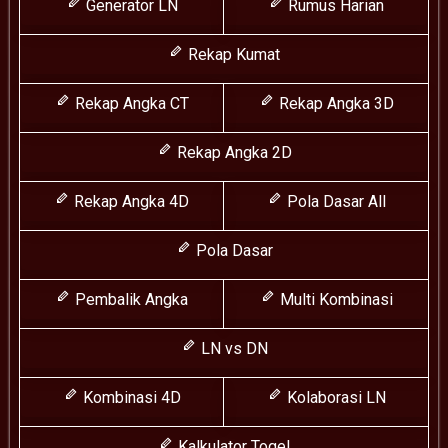
Generator LN
Rumus Harian
Rekap Kumat
Rekap Angka CT
Rekap Angka 3D
Rekap Angka 2D
Rekap Angka 4D
Pola Dasar All
Pola Dasar
Pembalik Angka
Multi Kombinasi
LN vs DN
Kombinasi 4D
Kolaborasi LN
Kalkulator Togel