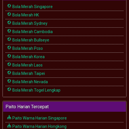
Bola Merah Singapore
Bola Merah HK
Bola Merah Sydney
Bola Merah Cambodia
Bola Merah Bullseye
Bola Merah Pcso
Bola Merah Korea
Bola Merah Laos
Bola Merah Taipei
Bola Merah Nevada
Bola Merah Togel Lengkap
Paito Harian Tercepat
Paito Warna Harian Singapore
Paito Warna Harian Hongkong