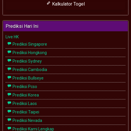
Kalkulator Togel
Prediksi Hari Ini
Live HK
Prediksi Singapore
Prediksi Hongkong
Prediksi Sydney
Prediksi Cambodia
Prediksi Bullseye
Prediksi Pcso
Prediksi Korea
Prediksi Laos
Prediksi Taipei
Prediksi Nevada
Prediksi Kami Lengkap