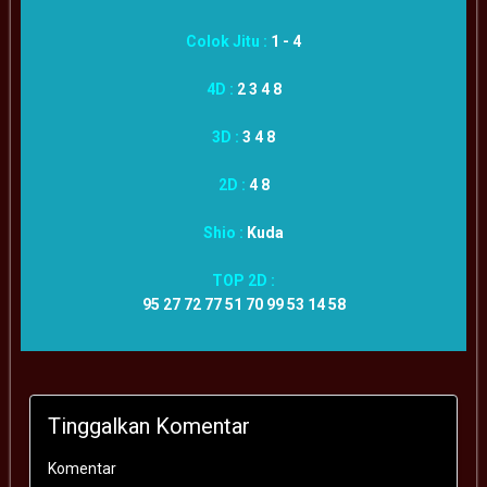
Colok Jitu :
1 - 4
4D :
2 3 4 8
3D :
3 4 8
2D :
4 8
Shio :
Kuda
TOP 2D :
95 27 72 77 51 70 99 53 14 58
Tinggalkan Komentar
Komentar