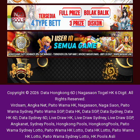
Copyright © 2026 Data Hongkong 6D | Nagasaon Togel HK 6 Digit. All
Rights Reserved.
Virdsam
,
Angka Net
,
Paito Warna HK
,
Nagasaon
,
Naga Saon
,
Paito
Warna Sydney
,
Paito Warna SGP
,
Data HK
,
Data SGP
,
Data Sydney
,
Data
HK 6D
,
Data Sydney 6D
,
Live Draw HK
,
Live Draw Sydney
,
Live Draw SGP
,
Angkanet
,
Sydney Pools
,
Hongkong Pools
,
HongkongPools
,
Paito
Warna Sydney Lotto
,
Paito Warna HK Lotto
,
Data HK Lotto
,
Paito Warna
HK Lotto
,
Paito Warna Sydney Lotto
,
HK Pools Asli