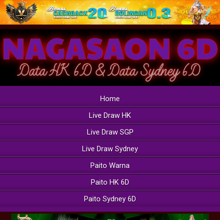
Home
Live Draw HK
Live Draw SGP
Live Draw Sydney
Paito Warna
Paito HK 6D
Paito Sydney 6D