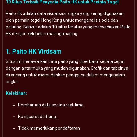
10 Situs Terbaik Penyedia Paito HK untuk Pecinta Togel
Paito HK adalah data visualisasi angka yang sering digunakan
oleh pemain togel Hong Kong untuk menganalisis pola dan
peluang. Berikut adalah 10 situs teratas yang menyediakan Paito
HK dengan kelebihan masing-masing:
1. Paito HK Virdsam
Situs ini menawarkan data paito yang diperbarui secara cepat
dengan antarmuka yang mudah digunakan. Grafik dan tabelnya
dirancang untuk memudahkan pengguna dalam menganalisis
angka.
Kelebihan:
Pembaruan data secara real-time.
Navigasi sederhana.
Tidak memerlukan pendaftaran.