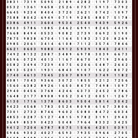
3
8
3
1
4
7
3
1
9
1
5
0
9
5
5
2
1
8
9
8
4
2
8
2
1
1
1
9
7
7
7
3
0
3
3
0
5
3
2
5
1
3
6
1
7
9
6
5
8
4
2
5
2
6
8
0
7
5
7
3
5
9
1
3
4
6
7
9
2
2
6
6
4
5
9
9
2
3
4
7
8
4
0
4
4
3
7
2
0
2
2
6
2
1
3
0
7
4
2
6
1
0
9
7
7
7
5
8
8
7
8
0
4
2
6
6
9
4
9
4
0
7
1
9
1
9
2
8
5
4
8
8
0
7
7
5
1
7
8
6
0
3
8
6
5
4
9
1
1
2
3
6
0
4
4
9
5
3
4
7
2
5
4
0
4
9
4
3
9
3
5
9
2
6
8
8
0
0
3
3
5
7
8
6
5
1
0
8
5
4
2
4
6
2
8
6
9
9
1
1
8
2
4
5
9
4
4
1
9
1
7
6
6
8
5
8
4
9
4
4
0
5
3
3
6
9
0
8
2
1
2
7
3
9
3
0
6
9
2
2
5
1
9
0
9
7
8
7
5
3
9
8
3
8
2
6
7
0
4
4
1
1
6
4
1
5
1
8
3
2
3
1
2
0
2
8
2
6
9
6
0
9
8
5
4
2
0
6
1
7
3
4
1
4
5
6
1
0
8
8
7
1
1
2
3
3
5
7
4
2
7
8
4
6
1
6
6
2
1
3
0
6
0
3
3
9
0
8
0
8
4
9
1
2
3
5
9
3
9
3
1
8
4
3
7
2
4
1
1
2
7
4
9
2
2
8
1
3
2
5
2
0
8
7
6
3
4
8
9
8
6
9
7
8
6
3
0
3
9
3
6
6
7
3
1
6
5
9
6
6
0
7
2
9
2
4
0
1
3
4
1
1
6
7
4
8
6
7
0
7
4
7
1
9
1
2
9
6
0
6
0
5
8
2
1
3
4
9
4
4
7
2
3
9
3
4
0
7
5
3
6
2
0
6
6
5
4
8
7
6
2
6
4
2
6
2
8
1
3
4
5
2
0
1
1
1
9
3
1
4
6
8
4
3
7
9
1
0
7
7
1
6
2
2
4
8
0
7
2
9
3
7
4
0
4
4
6
1
3
4
7
5
4
5
9
2
5
0
7
7
8
9
9
7
7
3
7
4
9
4
1
1
8
2
1
4
0
8
1
9
7
0
4
3
7
9
3
6
6
3
3
0
7
2
9
1
8
5
5
1
3
2
1
2
3
7
2
5
6
2
1
5
6
0
6
6
3
8
2
1
8
9
2
6
8
1
6
5
0
5
8
4
7
0
7
7
4
9
8
8
1
0
9
7
7
2
9
4
0
4
0
4
5
6
2
3
7
6
8
5
4
2
4
6
1
6
3
7
3
1
2
4
5
2
7
0
7
8
6
5
1
6
4
8
3
2
1
7
7
5
8
9
0
8
8
9
0
5
2
7
3
4
1
2
3
0
0
5
1
6
1
2
6
7
4
6
1
3
0
3
1
7
1
6
7
1
3
7
8
6
8
6
0
3
3
9
5
0
4
4
5
8
1
4
5
3
0
4
2
6
9
4
2
3
5
4
5
6
8
5
1
7
8
3
2
0
5
2
4
6
8
0
9
8
8
6
1
6
7
4
3
8
0
6
6
7
3
0
1
1
2
7
3
2
5
8
7
4
6
1
9
6
0
2
2
5
0
8
0
8
8
4
7
2
9
6
0
3
4
7
4
8
5
3
8
0
2
8
7
6
5
1
2
7
9
4
8
1
5
6
9
7
8
2
1
3
1
9
1
1
2
9
4
3
7
3
6
4
9
4
8
5
3
9
3
0
4
2
3
5
5
0
4
8
3
7
9
6
4
1
8
3
3
2
5
3
4
2
5
7
9
4
1
2
3
7
2
0
4
4
6
7
8
7
6
8
0
7
5
3
1
5
6
6
3
4
2
0
1
1
0
3
9
1
1
5
9
4
6
1
9
3
0
2
2
4
0
2
7
9
6
5
9
3
3
7
9
3
5
8
0
9
6
4
1
2
7
0
5
5