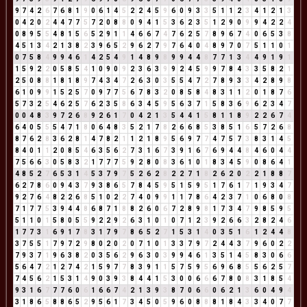
9
7
4
2
6
7
6
8
1
9
0
6
1
4
5
2
2
4
5
9
6
0
9
3
3
5
1
1
2
3
4
1
2
1
3
0
4
2
0
2
4
4
7
7
5
7
2
0
8
8
0
9
4
1
5
3
6
2
3
5
1
2
9
0
9
9
4
2
2
4
0
8
9
5
5
4
8
1
5
6
5
2
9
1
1
4
6
6
7
4
7
6
2
5
7
8
9
6
7
4
0
6
5
3
8
4
5
1
3
4
2
1
3
8
2
3
9
6
5
2
9
6
2
7
9
7
6
4
0
4
8
9
7
0
7
5
1
1
0
1
0
7
5
8
4
9
9
4
6
1
4
2
5
4
9
1
4
8
9
8
9
9
4
4
8
7
7
1
3
4
4
9
1
9
1
1
5
9
2
2
0
5
8
5
4
1
0
9
0
9
2
3
6
3
9
9
2
4
5
9
9
7
8
4
3
3
5
8
2
1
2
5
0
8
8
1
8
1
8
9
7
4
3
4
7
2
6
3
0
3
5
5
4
7
2
7
8
9
3
3
4
2
8
9
8
6
1
0
9
9
1
5
2
5
7
0
9
7
7
5
6
7
8
3
2
0
8
5
8
4
8
3
1
1
2
0
1
8
7
6
5
7
3
2
5
4
6
2
5
7
6
2
3
5
8
6
3
4
5
9
5
6
3
7
1
5
8
3
6
9
6
2
3
4
7
0
0
4
8
3
9
7
2
6
8
9
2
6
1
7
0
4
2
1
3
5
4
4
1
5
8
1
1
8
9
2
2
6
7
4
6
4
0
5
5
5
4
7
1
8
0
6
4
8
3
5
2
1
7
8
2
6
6
8
5
3
8
5
1
6
5
7
2
6
8
8
7
6
2
8
3
6
2
8
1
4
7
8
2
1
1
2
1
8
9
5
6
9
7
7
4
7
5
7
3
8
3
1
4
5
8
4
0
1
1
2
0
8
5
4
6
3
5
6
2
7
3
1
6
7
3
9
1
6
7
6
9
4
4
8
4
6
0
4
4
7
5
6
6
3
0
5
8
3
2
1
7
7
7
5
9
2
8
0
8
3
6
1
0
1
8
3
4
5
9
0
8
6
4
1
4
8
5
2
7
6
5
3
1
4
5
3
7
9
7
5
2
6
2
8
2
2
7
1
8
2
6
2
0
2
2
1
8
8
7
6
2
7
8
6
0
9
4
3
7
9
3
8
6
5
7
8
4
5
9
5
1
5
9
5
1
7
6
1
7
1
9
3
4
7
9
2
7
6
4
8
2
2
6
8
5
1
0
2
2
7
4
0
9
9
1
1
7
8
6
4
2
3
7
1
0
6
8
0
8
7
1
7
7
5
3
9
4
4
8
6
8
7
1
8
8
2
6
0
6
7
2
8
9
8
1
7
3
4
7
9
8
5
9
5
5
1
1
0
1
5
8
0
5
5
9
2
2
9
2
6
3
1
0
1
0
7
1
2
3
9
2
6
6
3
2
8
2
4
6
1
7
7
3
1
6
9
1
7
8
3
1
7
9
7
8
6
5
2
7
1
5
3
1
4
0
3
5
1
6
1
2
4
4
8
3
7
5
5
1
7
9
7
2
9
8
0
2
0
2
0
7
1
0
1
3
3
7
9
7
2
4
4
3
7
9
6
0
2
2
7
9
3
7
1
9
6
3
8
2
0
3
5
6
2
9
6
3
0
3
9
9
4
6
1
3
5
1
4
5
8
3
0
6
6
5
6
4
7
2
1
2
7
4
2
1
5
9
7
7
8
3
9
1
1
5
7
5
9
5
6
9
6
8
5
5
6
2
5
7
7
4
5
6
2
1
5
3
1
4
9
0
3
9
3
8
4
4
1
5
3
0
0
6
6
6
7
8
0
8
3
1
8
5
4
9
3
1
6
7
7
7
6
0
6
1
6
6
7
4
2
1
3
9
3
8
7
0
6
6
0
6
2
1
3
6
0
4
9
4
3
1
8
6
5
8
8
6
5
2
9
5
6
1
7
3
4
5
0
5
9
6
0
8
8
8
1
8
4
3
3
4
0
7
7