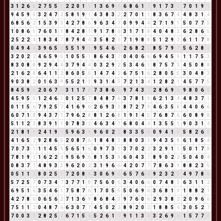
3
1
2
6
8
2
7
5
5
1
2
2
0
1
1
1
3
6
9
6
6
8
6
1
7
9
1
7
3
1
7
0
1
9
1
9
4
5
9
5
3
2
4
7
2
5
8
1
9
1
4
3
8
3
2
2
7
0
1
1
8
3
6
7
4
4
8
3
1
4
6
8
5
6
2
1
5
3
9
3
4
2
7
8
6
9
6
3
4
7
0
9
9
4
4
2
7
1
9
1
5
0
7
7
5
1
0
8
6
5
7
6
0
1
1
8
4
2
8
1
9
1
7
8
6
3
1
7
1
8
4
0
4
8
3
6
2
8
6
5
2
5
2
2
4
1
8
3
4
7
8
7
9
4
4
3
5
8
2
1
7
1
9
8
8
5
1
2
9
2
6
1
1
7
8
0
4
9
4
4
3
9
6
5
2
5
5
1
9
1
9
5
4
6
1
2
6
8
2
1
8
5
7
9
7
5
6
2
8
1
3
2
0
2
2
4
6
5
9
5
1
0
5
5
1
8
6
4
3
7
0
4
0
6
6
6
9
4
5
9
1
1
7
5
3
8
3
0
8
8
9
2
9
4
4
3
7
9
4
4
0
3
2
9
2
5
3
4
6
1
8
7
5
7
3
4
5
0
8
8
2
1
6
2
8
6
4
1
1
2
8
6
0
5
5
1
4
7
4
2
6
7
5
1
6
2
8
0
5
5
3
0
4
8
3
9
0
3
8
2
0
1
6
3
9
5
5
2
1
3
9
3
1
4
5
7
2
1
3
4
1
2
8
2
1
4
5
7
7
5
8
4
5
9
5
2
0
6
7
4
3
1
1
7
8
7
3
8
6
5
9
7
4
3
7
2
8
6
9
6
9
8
0
6
6
4
5
9
5
5
1
2
4
6
1
0
1
2
5
7
8
4
8
7
6
3
7
8
1
9
6
2
1
3
4
4
8
3
7
1
0
1
1
5
6
7
9
2
5
7
4
1
6
9
6
2
6
9
3
3
8
7
2
7
9
4
6
3
5
8
4
4
0
6
6
6
0
7
1
8
9
4
3
7
1
7
9
6
2
8
8
1
2
6
8
1
9
1
4
5
7
6
8
7
6
6
0
8
9
8
5
1
1
2
3
8
3
9
1
1
0
7
8
3
2
4
6
3
4
7
6
8
0
4
4
1
3
5
5
1
9
0
3
1
4
2
1
8
1
9
2
4
1
9
1
5
9
6
3
9
9
6
0
2
2
8
3
3
5
8
0
9
4
1
5
5
8
2
6
8
4
1
6
5
2
9
2
8
6
5
2
0
8
7
6
1
8
4
8
3
8
8
0
3
3
9
4
3
5
8
6
1
8
5
4
7
0
7
3
1
1
1
4
5
9
5
6
5
1
6
0
9
7
3
1
3
7
0
2
2
3
2
9
1
1
5
0
1
7
8
7
8
1
9
1
1
6
2
2
4
9
5
6
9
6
8
1
5
3
8
6
0
4
3
7
8
9
0
2
2
5
0
4
0
4
0
8
3
7
1
4
8
9
3
3
9
6
2
0
2
3
1
9
6
6
4
2
0
7
7
7
8
6
3
9
8
8
2
3
5
0
5
1
1
2
8
0
2
5
7
7
2
0
8
8
3
0
6
9
6
6
5
7
6
4
9
2
3
2
5
4
9
7
8
6
5
7
2
5
7
0
7
3
4
7
3
7
7
1
8
7
5
6
0
6
3
4
0
6
6
0
7
4
8
3
6
3
1
1
2
6
9
5
1
6
3
5
4
6
1
7
5
8
7
6
1
7
0
5
5
5
0
6
9
6
3
6
8
1
9
1
8
8
2
1
4
2
7
8
6
0
6
5
6
2
7
1
3
6
9
8
6
8
4
3
9
7
6
0
6
2
9
3
8
2
2
0
9
6
6
7
5
1
1
2
0
4
8
7
6
6
3
0
7
7
4
5
0
2
2
8
9
2
0
2
1
8
8
5
4
3
0
5
2
7
7
0
0
3
3
2
8
2
5
7
6
7
1
5
6
5
2
6
1
7
9
1
1
3
4
3
2
6
9
6
1
5
7
7
5