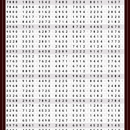
7
8
8
0
8
1
8
3
6
9
1
5
4
2
6
7
4
8
3
2
2
5
3
4
7
8
0
1
1
2
1
6
3
7
1
7
8
4
6
1
2
4
9
4
4
6
2
2
9
2
3
4
7
0
7
7
0
5
5
1
5
9
9
7
7
1
1
2
9
2
9
8
0
0
0
1
2
4
2
6
0
1
6
2
8
6
9
5
0
5
3
0
9
4
4
2
2
3
6
9
2
8
5
4
9
9
7
5
6
2
7
6
1
7
8
7
2
9
9
9
6
8
8
2
1
1
9
7
8
6
4
2
9
3
3
8
3
2
0
2
3
0
6
9
6
8
4
4
7
2
2
0
7
2
9
9
7
1
4
5
6
7
4
0
4
1
4
0
7
7
2
1
8
3
2
2
9
6
6
3
7
1
0
1
1
9
4
5
0
5
6
3
8
8
7
8
7
2
8
1
4
4
6
5
2
2
6
7
0
7
9
5
9
0
9
0
1
2
1
3
6
2
8
7
6
3
6
6
2
8
5
0
2
7
9
7
8
3
0
3
1
0
7
6
4
2
5
0
3
3
0
3
1
4
5
7
9
8
9
8
9
1
4
8
3
5
8
9
0
9
4
4
1
0
1
5
9
3
3
6
8
2
2
8
1
3
0
3
5
8
2
8
0
1
1
9
6
3
0
3
1
3
9
3
3
6
3
5
4
9
4
7
7
3
1
0
9
5
1
6
3
3
1
5
6
5
1
8
7
6
2
5
8
5
4
7
4
1
2
3
4
1
2
4
6
1
8
4
2
6
8
2
9
3
3
3
0
5
2
7
6
4
3
8
2
2
0
8
9
8
2
3
2
2
4
9
1
4
7
2
1
5
3
1
4
0
9
4
6
1
3
3
5
2
7
3
9
9
6
6
5
8
7
7
5
0
8
3
8
2
9
3
5
3
8
5
6
8
6
5
0
7
6
3
9
3
2
6
0
6
7
6
2
4
6
6
9
7
1
8
4
9
1
6
7
9
4
4
7
2
2
7
6
4
1
7
0
7
6
4
3
5
4
0
4
1
6
3
0
3
4
8
8
7
6
6
7
0
4
4
3
2
2
6
8
7
3
6
1
7
5
7
5
2
7
8
8
9
2
2
8
1
3
8
2
0
3
4
0
4
9
0
1
2
3
7
4
9
6
6
2
6
0
1
1
9
0
8
9
8
3
7
2
3
5
8
3
5
0
5
6
0
0
8
8
9
8
6
2
8
1
9
2
0
2
5
0
8
4
3
3
6
0
5
5
9
1
4
9
4
4
4
9
2
2
0
2
2
5
7
7
9
5
6
2
8
0
4
0
4
9
1
7
1
8
3
9
6
8
5
5
2
9
0
9
6
1
0
4
4
8
0
2
9
2
0
3
5
3
8
7
6
0
9
9
2
4
8
8
7
3
5
2
0
2
7
2
6
2
8
0
7
2
5
7
2
4
4
2
6
3
9
3
5
8
5
2
6
7
4
9
6
7
0
7
3
3
2
6
8
5
8
0
5
5
1
6
3
4
7
8
4
5
0
5
0
6
3
6
9
6
1
8
2
1
1
9
2
6
8
7
5
6
8
5
2
9
4
4
8
7
8
9
2
2
4
0
2
0
2
9
6
5
6
2
3
2
1
2
3
2
7
8
4
3
5
8
3
8
2
0
3
7
8
6
6
7
6
0
6
8
4
5
6
2
3
9
6
5
2
1
2
8
0
8
6
0
3
4
7
8
2
9
6
6
7
1
2
2
4
4
5
3
3
6
0
4
6
1
7
9
0
7
0
7
1
3
9
3
3
4
1
1
8
9
5
9
8
5
4
0
5
4
9
4
8
0
7
4
2
0
9
6
3
9
5
3
0
5
5
1
4
9
0
9
7
6
1
8
9
3
8
4
3
7
6
5
1
9
1
0
4
9
8
8
7
2
6
7
4
9
0
5
7
3
7
1
1
6
7
3
7
6
8
5
5
9
7
6
4
8
4
6
1
7
9
6
4
7
2
2
4
8
0
8
6
0
9
1
1
4
5
2
5
7
8
1
4
5
9