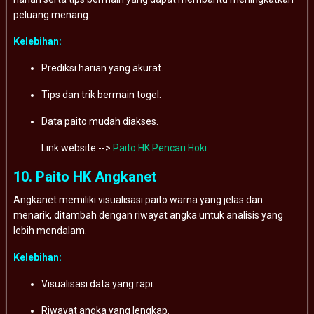
peluang menang.
Kelebihan:
Prediksi harian yang akurat.
Tips dan trik bermain togel.
Data paito mudah diakses.
Link website -->
Paito HK Pencari Hoki
10. Paito HK Angkanet
Angkanet memiliki visualisasi paito warna yang jelas dan
menarik, ditambah dengan riwayat angka untuk analisis yang
lebih mendalam.
Kelebihan:
Visualisasi data yang rapi.
Riwayat angka yang lengkap.