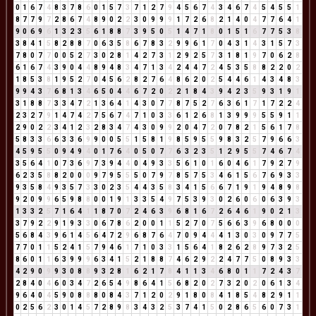
0
1
6
7
4
8
3
7
8
6
0
1
5
7
3
7
1
2
7
9
4
5
6
7
4
3
4
6
7
4
5
4
5
5
1
8
7
7
9
7
2
8
6
7
4
8
9
0
2
2
3
0
9
9
9
1
7
2
6
8
2
1
4
0
4
7
7
6
4
1
9
0
6
9
6
1
3
2
3
5
6
1
8
8
7
3
9
5
0
5
1
4
7
1
8
0
1
5
1
6
7
7
5
3
8
3
8
4
1
5
8
2
8
8
7
0
6
3
5
8
6
7
8
3
2
9
9
6
1
7
0
4
3
1
4
3
1
5
7
3
7
8
0
7
7
0
0
5
2
7
3
0
2
8
1
4
2
7
3
1
2
9
2
5
7
3
1
8
1
9
7
0
6
2
8
6
1
6
7
4
3
9
0
4
4
8
9
4
8
3
4
7
1
3
4
2
4
4
7
2
4
5
3
5
8
8
2
2
0
2
1
8
5
3
8
1
9
5
2
7
0
4
5
6
2
8
2
7
6
4
8
6
2
0
2
5
4
4
6
1
4
3
4
8
3
9
9
4
3
7
6
8
1
3
4
6
5
0
4
4
6
7
2
0
2
2
1
8
4
3
9
4
2
3
5
9
3
1
9
1
3
1
8
8
7
3
3
4
7
2
1
3
6
4
1
4
3
0
7
7
8
7
5
2
7
6
3
6
1
7
1
7
2
2
4
2
3
2
7
9
1
4
7
4
2
7
5
6
7
4
7
1
0
3
3
6
1
2
6
8
1
3
9
9
9
5
5
9
1
1
2
9
0
2
2
3
4
1
2
3
2
8
3
4
7
4
3
0
9
9
2
0
4
7
2
0
7
8
2
1
5
6
1
7
8
5
8
3
3
6
6
3
3
6
9
9
0
0
5
5
1
5
8
1
9
8
5
9
5
5
9
8
3
2
5
7
9
6
6
3
4
5
9
5
5
0
9
4
9
4
0
1
7
6
4
0
5
0
7
7
6
3
2
3
5
1
2
9
5
5
7
4
6
7
4
3
5
6
4
1
0
7
3
6
9
7
3
9
4
4
0
4
9
3
3
5
6
1
0
1
6
0
4
6
1
7
9
2
7
9
6
2
3
5
8
8
2
0
0
0
9
7
9
5
5
5
0
7
9
7
8
5
7
5
3
4
6
1
5
6
7
6
9
3
3
9
3
5
8
4
9
3
5
7
3
3
0
2
3
5
4
4
3
5
8
3
4
1
5
6
6
7
1
9
1
9
4
8
9
8
9
2
0
9
9
6
5
9
8
8
0
0
1
9
1
3
3
5
4
9
7
5
3
9
3
0
2
6
0
6
0
6
3
9
3
1
3
3
2
5
7
1
6
4
1
1
8
7
0
7
2
4
6
3
9
6
8
1
6
7
2
6
4
6
1
9
0
2
1
3
3
7
9
2
2
9
1
9
3
3
0
6
7
8
6
2
0
0
1
1
5
2
7
0
7
5
6
6
3
9
6
8
0
0
0
5
6
8
4
3
9
6
1
4
5
6
4
7
2
9
6
8
7
6
4
7
0
9
4
4
4
1
3
0
3
0
9
7
7
5
7
7
0
1
1
5
2
4
1
5
7
9
4
6
1
7
1
0
3
3
1
5
6
4
1
8
2
6
2
8
9
7
3
2
5
8
6
0
1
1
6
3
9
9
9
6
3
4
1
5
2
1
8
8
7
4
6
2
9
2
2
4
7
7
5
0
8
9
3
3
4
2
9
0
9
9
3
0
8
8
9
3
2
8
1
6
2
1
7
8
4
1
1
3
4
6
8
0
1
1
7
2
4
3
7
2
8
4
0
4
6
0
3
4
7
2
6
5
4
9
8
6
4
1
5
6
8
2
0
2
7
3
2
0
2
0
6
1
3
4
9
6
4
0
4
5
9
0
8
8
8
0
8
4
3
7
1
2
0
2
9
1
8
0
8
4
1
8
5
4
8
2
9
1
1
0
2
5
6
2
3
0
1
4
5
7
2
8
9
8
3
4
3
2
5
3
7
4
1
5
0
2
8
6
5
6
0
7
3
1