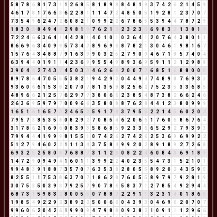
5
8
7
8
6
8
1
7
3
1
1
2
6
8
5
8
1
8
9
8
8
4
8
1
9
3
7
4
2
6
2
1
4
5
9
4
6
1
7
8
1
7
6
6
3
6
2
2
8
1
1
1
4
7
2
4
8
5
0
5
1
9
2
8
1
2
3
7
0
7
7
3
5
4
9
6
2
4
7
2
6
0
8
2
1
0
9
9
2
2
6
7
8
6
5
5
3
9
4
4
7
8
7
2
9
1
8
3
0
3
8
4
9
4
4
2
9
8
1
9
7
6
2
1
3
2
3
2
3
5
6
9
8
3
2
1
3
8
1
9
7
2
2
4
6
6
3
6
4
1
4
4
2
8
1
4
0
1
0
1
0
3
6
4
1
2
0
7
6
4
3
8
0
1
1
8
6
6
9
6
3
4
0
9
9
5
7
3
4
7
8
9
6
9
6
8
7
8
2
1
3
0
4
6
1
9
8
1
6
7
1
5
7
6
4
3
4
8
8
7
9
1
6
3
9
9
0
3
2
5
2
7
9
0
9
4
6
7
1
8
5
7
4
0
4
6
3
9
4
4
0
1
9
1
1
4
2
3
6
9
9
5
5
4
9
8
9
3
6
9
5
9
1
1
2
1
2
9
8
8
3
9
0
4
4
2
7
4
3
7
4
5
0
3
3
4
6
2
6
8
2
0
0
7
7
6
8
5
1
6
8
8
0
0
0
8
9
7
8
6
4
7
0
5
5
5
3
8
2
1
9
4
2
9
2
0
4
4
9
4
7
4
8
9
8
7
6
9
3
3
9
3
6
0
6
6
1
5
3
8
2
0
7
0
7
8
1
3
5
8
8
2
5
6
2
7
5
2
3
5
3
3
6
8
5
4
8
9
6
6
2
1
2
5
7
6
2
9
7
7
3
8
0
6
6
2
3
8
5
4
8
7
3
8
2
6
6
2
4
6
2
6
3
6
9
5
9
7
9
7
0
0
9
6
6
3
5
8
0
8
8
7
6
2
8
4
4
1
2
3
8
0
9
9
9
1
6
5
1
6
1
6
5
7
3
2
4
6
5
2
5
9
1
7
8
3
7
9
5
5
2
2
1
4
5
6
0
2
0
2
7
9
5
7
3
8
5
3
5
8
0
8
2
9
2
7
0
8
5
4
6
2
0
6
6
1
7
6
0
6
8
6
7
6
4
3
1
7
8
6
2
1
6
9
6
0
8
3
9
3
5
8
6
8
5
9
2
3
3
6
6
5
2
9
2
7
9
3
9
3
7
9
9
4
4
4
1
9
9
9
8
1
5
5
1
0
7
4
2
6
2
7
4
2
6
2
5
3
6
9
6
9
9
2
2
5
1
2
7
9
4
6
0
2
2
1
1
1
3
4
3
7
5
8
4
9
9
2
0
2
8
9
1
8
9
2
7
2
6
8
6
9
3
2
5
2
5
8
0
8
7
6
8
8
7
3
1
1
2
3
0
8
2
2
4
6
0
8
4
3
6
9
1
8
9
1
4
7
2
9
0
9
4
9
4
1
6
0
1
1
3
9
9
2
2
4
0
2
3
5
5
4
7
3
1
5
2
1
0
1
9
9
4
8
3
9
1
8
8
7
3
5
7
0
7
6
3
5
3
8
2
8
0
5
5
8
9
2
0
2
4
3
5
9
5
8
2
5
5
1
1
7
5
3
8
6
3
7
0
7
1
8
6
2
8
7
6
0
5
5
8
9
7
9
7
9
2
8
1
9
3
0
7
5
3
5
0
3
9
3
7
9
2
5
7
9
0
7
8
6
5
8
3
7
1
2
7
8
5
4
9
2
9
4
4
6
8
7
3
1
5
9
8
3
2
8
0
0
5
5
0
7
8
8
7
2
2
9
1
1
3
2
3
1
4
0
1
8
6
5
1
9
8
5
4
9
2
2
9
2
3
8
9
2
2
5
0
0
6
6
0
4
3
9
3
0
4
6
9
6
2
0
7
0
7
9
9
6
0
6
2
0
4
2
6
1
9
9
0
9
4
7
9
8
8
0
9
3
8
2
1
0
9
1
1
1
2
9
6
6