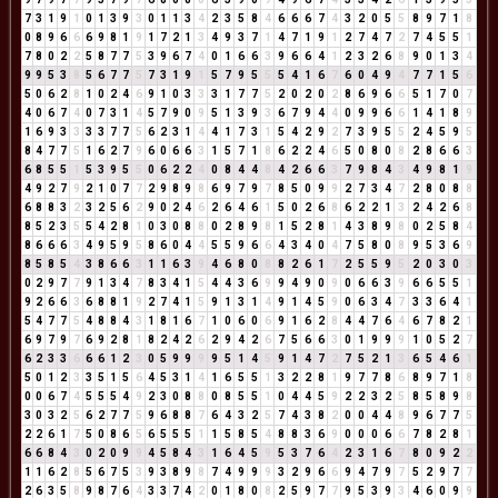
7
3
1
9
1
0
1
3
9
3
0
1
1
3
4
2
3
5
8
4
6
6
6
7
4
3
2
0
5
5
8
9
7
1
8
0
8
9
6
6
6
9
8
1
9
1
7
2
1
3
4
9
3
7
1
4
7
1
9
1
2
7
4
7
2
7
4
5
5
1
7
8
0
2
2
5
8
7
7
5
3
9
6
7
4
0
1
6
6
3
9
6
6
4
1
2
3
2
6
8
9
0
1
3
4
9
9
5
3
8
5
6
7
7
5
7
3
1
9
1
5
7
9
5
5
5
4
1
6
7
6
0
4
9
4
7
7
1
5
6
5
0
6
2
8
1
0
2
4
6
9
1
0
3
3
3
1
7
7
5
2
0
2
0
2
8
6
9
6
6
5
1
7
0
7
4
0
6
7
4
0
7
3
1
4
5
7
9
0
9
5
1
3
9
3
6
7
9
4
4
0
9
9
6
6
1
4
1
8
9
1
6
9
3
3
3
3
7
7
5
6
2
3
1
4
4
1
7
3
1
5
4
2
9
2
7
3
9
5
5
2
4
5
9
5
8
4
7
7
5
1
6
2
7
9
6
0
6
6
3
1
5
7
1
8
6
2
2
4
6
5
0
8
0
8
2
8
6
6
3
6
8
5
5
1
5
3
9
5
5
0
6
2
2
4
0
8
4
4
8
4
2
6
6
3
7
9
8
4
3
4
9
8
1
9
4
9
2
7
9
2
1
0
7
7
2
9
8
9
8
6
9
7
9
7
8
5
0
9
9
2
7
3
4
7
2
8
0
8
8
6
8
8
3
2
3
2
5
6
2
9
0
2
4
6
2
6
4
6
1
5
0
2
6
8
6
2
2
1
3
2
4
2
6
8
8
5
2
3
5
5
4
2
8
1
0
3
0
8
8
0
2
8
9
8
1
5
2
8
1
4
3
8
9
8
0
2
5
8
4
8
6
6
6
3
4
9
5
9
5
8
6
0
4
4
5
5
9
6
6
4
3
4
0
4
7
5
8
0
8
9
5
3
6
9
8
5
8
5
4
3
8
6
6
3
1
1
6
3
9
4
6
8
0
8
8
2
6
1
7
2
5
5
9
5
2
0
3
0
3
0
2
9
7
7
9
1
3
4
7
8
3
4
1
5
4
4
3
6
9
9
4
9
0
9
0
6
6
3
9
6
6
5
5
1
9
2
6
6
3
6
8
8
1
9
2
7
4
1
5
9
1
3
1
4
9
1
4
5
9
0
6
3
4
7
3
3
6
4
1
5
4
7
7
5
4
8
8
4
3
1
8
1
6
7
1
0
6
0
6
9
1
6
2
8
4
4
7
6
4
6
7
8
2
1
6
9
7
9
7
6
9
2
8
1
8
2
4
2
6
2
9
4
2
6
7
5
6
6
3
0
1
9
9
9
1
0
5
2
7
6
2
3
3
6
6
6
1
2
3
0
5
9
9
9
9
5
1
4
5
9
1
4
7
2
7
5
2
1
3
6
5
4
6
1
5
0
1
2
3
3
5
1
5
6
4
5
3
1
4
1
6
5
5
1
3
2
2
8
1
9
7
7
8
6
8
9
7
1
8
0
0
6
7
4
5
5
5
4
9
2
3
0
8
8
0
8
5
5
1
0
4
4
5
9
2
2
3
2
5
8
5
8
9
8
3
0
3
2
5
6
2
7
7
5
9
6
8
8
7
6
4
3
2
5
7
4
3
8
2
0
0
4
4
8
9
6
7
7
5
2
2
6
1
7
5
0
8
6
5
6
5
5
5
1
1
5
8
5
4
8
8
3
6
9
0
0
0
6
6
7
8
2
8
1
6
6
8
4
3
0
2
0
9
9
4
5
8
4
3
1
6
4
5
9
5
3
7
6
4
2
3
1
6
7
8
0
9
2
2
1
1
6
2
8
5
6
7
5
3
9
3
8
9
8
7
4
9
9
9
3
2
9
6
6
9
4
7
9
7
5
2
9
7
7
2
6
3
5
8
9
8
7
6
4
3
3
7
4
2
0
1
8
0
8
2
5
9
7
7
9
5
3
9
3
4
6
0
9
9