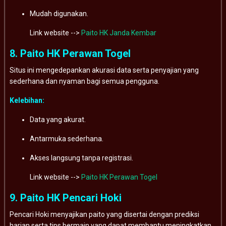
Mudah digunakan.
Link website -->
Paito HK Janda Kembar
8. Paito HK Perawan Togel
Situs ini mengedepankan akurasi data serta penyajian yang
sederhana dan nyaman bagi semua pengguna.
Kelebihan:
Data yang akurat.
Antarmuka sederhana.
Akses langsung tanpa registrasi.
Link website -->
Paito HK Perawan Togel
9. Paito HK Pencari Hoki
Pencari Hoki menyajikan paito yang disertai dengan prediksi
harian serta tips bermain yang dapat membantu meningkatkan