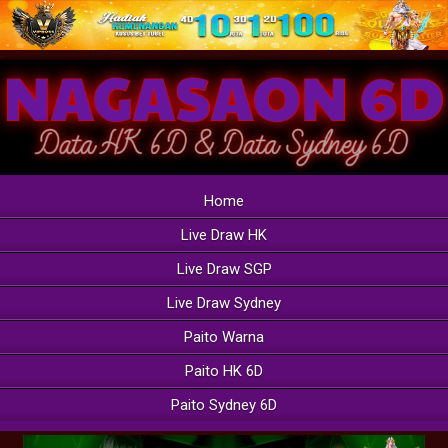
Home
Live Draw HK
Live Draw SGP
Live Draw Sydney
Paito Warna
Paito HK 6D
Paito Sydney 6D