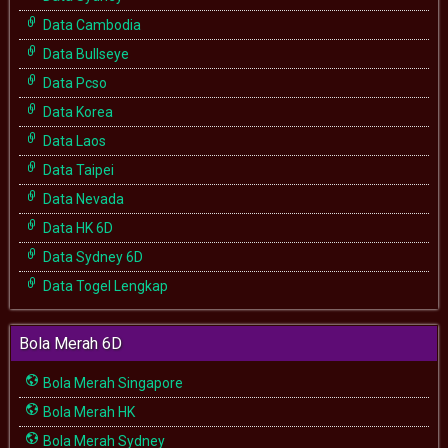
Data Cambodia
Data Bullseye
Data Pcso
Data Korea
Data Laos
Data Taipei
Data Nevada
Data HK 6D
Data Sydney 6D
Data Togel Lengkap
Bola Merah 6D
Bola Merah Singapore
Bola Merah HK
Bola Merah Sydney