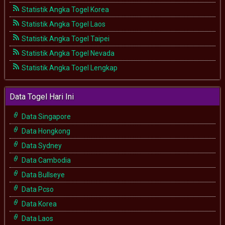
Statistik Angka Togel Korea
Statistik Angka Togel Laos
Statistik Angka Togel Taipei
Statistik Angka Togel Nevada
Statistik Angka Togel Lengkap
Data Togel Hari Ini
Data Singapore
Data Hongkong
Data Sydney
Data Cambodia
Data Bullseye
Data Pcso
Data Korea
Data Laos