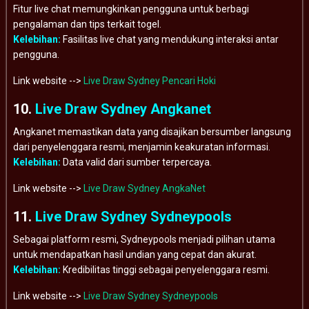
Fitur live chat memungkinkan pengguna untuk berbagi
pengalaman dan tips terkait togel.
Kelebihan:
Fasilitas live chat yang mendukung interaksi antar
pengguna.
Link website -->
Live Draw Sydney Pencari Hoki
10.
Live Draw Sydney Angkanet
Angkanet memastikan data yang disajikan bersumber langsung
dari penyelenggara resmi, menjamin keakuratan informasi.
Kelebihan:
Data valid dari sumber terpercaya.
Link website -->
Live Draw Sydney AngkaNet
11.
Live Draw Sydney Sydneypools
Sebagai platform resmi, Sydneypools menjadi pilihan utama
untuk mendapatkan hasil undian yang cepat dan akurat.
Kelebihan:
Kredibilitas tinggi sebagai penyelenggara resmi.
Link website -->
Live Draw Sydney Sydneypools