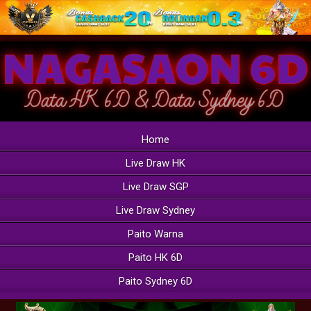
Home
Live Draw HK
Live Draw SGP
Live Draw Sydney
Paito Warna
Paito HK 6D
Paito Sydney 6D