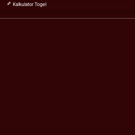
Kalkulator Togel