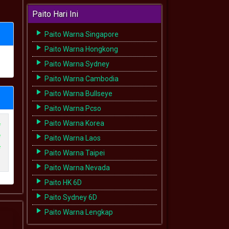
Paito Hari Ini
Paito Warna Singapore
Paito Warna Hongkong
Paito Warna Sydney
Paito Warna Cambodia
Paito Warna Bullseye
Paito Warna Pcso
Paito Warna Korea
*
*
Paito Warna Laos
*
Paito Warna Taipei
Paito Warna Nevada
Paito HK 6D
Paito Sydney 6D
Paito Warna Lengkap