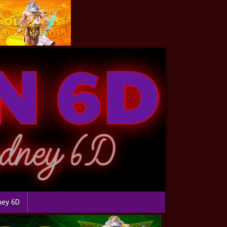
ney 6D