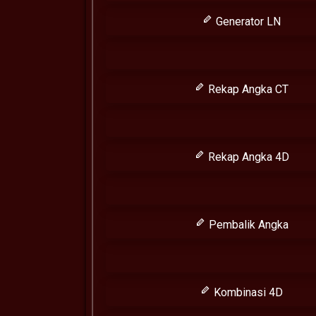
Generator LN
Rekap Angka CT
Rekap Angka 4D
Pembalik Angka
Kombinasi 4D