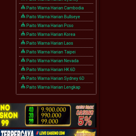
Paito Warna Harian Cambodia
Paito Warna Harian Bullseye
Paito Warna Harian Pcso
Paito Warna Harian Korea
Paito Warna Harian Laos
Paito Warna Harian Taipei
Paito Warna Harian Nevada
Paito Warna Harian HK 6D
Paito Warna Harian Sydney 6D
Paito Warna Harian Lengkap