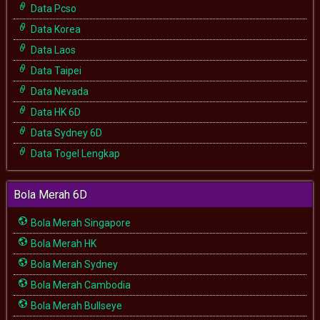
Data Pcso
Data Korea
Data Laos
Data Taipei
Data Nevada
Data HK 6D
Data Sydney 6D
Data Togel Lengkap
Bola Merah 6D
Bola Merah Singapore
Bola Merah HK
Bola Merah Sydney
Bola Merah Cambodia
Bola Merah Bullseye