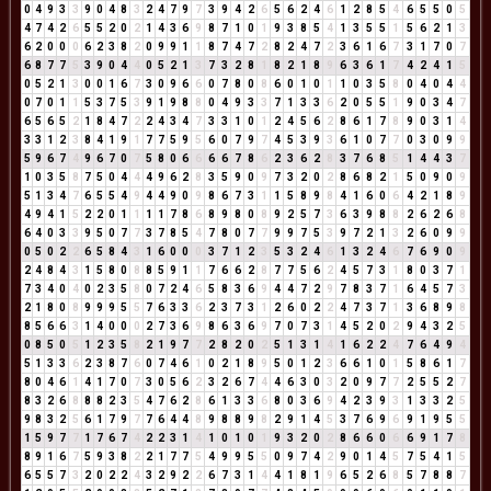
0
4
9
3
3
9
0
4
8
3
2
4
7
9
7
3
9
4
2
6
5
6
2
4
6
1
2
8
5
4
6
5
5
0
5
4
7
4
2
6
5
5
2
0
2
1
4
3
6
9
8
7
1
0
1
9
3
8
5
4
1
3
5
5
1
5
6
2
1
3
6
2
0
0
0
6
2
3
8
2
0
9
9
1
1
8
7
4
7
2
8
2
4
7
2
3
6
1
6
7
3
1
7
0
7
6
8
7
7
5
3
9
0
4
4
0
5
2
1
3
7
3
2
8
1
8
2
1
8
9
6
3
6
1
7
4
2
4
1
5
0
5
2
1
3
0
0
1
6
7
3
0
9
6
6
0
7
8
0
8
6
0
1
0
1
1
0
3
5
8
0
4
0
4
4
0
7
0
1
1
5
3
7
5
3
9
1
9
8
8
0
4
9
3
3
7
1
3
3
6
2
0
5
5
1
9
0
3
4
7
6
5
6
5
2
1
8
4
7
2
2
4
3
4
7
3
3
1
0
1
2
4
5
6
2
8
6
1
7
8
9
0
3
1
4
3
3
1
2
3
8
4
1
9
1
7
7
5
9
5
6
0
7
9
7
4
5
3
9
3
6
1
0
7
7
0
3
0
9
9
5
9
6
7
4
9
6
7
0
7
5
8
0
6
6
6
6
7
8
6
2
3
6
2
8
3
7
6
8
5
1
4
4
3
7
1
0
3
5
8
7
5
0
4
4
4
9
6
2
8
3
5
9
0
9
7
3
2
0
2
8
6
8
2
1
5
0
9
0
9
5
1
3
4
7
6
5
5
4
9
4
4
9
0
9
8
6
7
3
1
1
5
8
9
8
4
1
6
0
6
4
2
1
8
9
4
9
4
1
5
2
2
0
1
1
1
1
7
8
6
8
9
8
0
8
9
2
5
7
3
6
3
9
8
8
2
6
2
6
8
6
4
0
3
3
9
5
0
7
7
3
7
8
5
4
7
8
0
7
7
9
9
7
5
3
9
7
2
1
3
2
6
0
9
9
0
5
0
2
2
6
5
8
4
3
1
6
0
0
0
3
7
1
2
3
5
3
2
4
6
1
3
2
4
6
7
6
9
0
9
2
4
8
4
3
1
5
8
0
8
8
5
9
1
1
7
6
6
2
8
7
7
5
6
2
4
5
7
3
1
8
0
3
7
1
7
3
4
0
4
0
2
3
5
8
0
7
2
4
6
5
8
3
6
9
4
4
7
2
9
7
8
3
7
1
6
4
5
7
3
2
1
8
0
8
9
9
9
5
5
7
6
3
3
6
2
3
7
3
1
2
6
0
2
2
4
7
3
7
1
3
6
8
9
8
8
5
6
6
3
1
4
0
0
0
2
7
3
6
9
8
6
3
6
9
7
0
7
3
1
4
5
2
0
2
9
4
3
2
5
0
8
5
0
5
1
2
3
5
8
2
1
9
7
7
2
8
2
0
2
5
1
3
1
4
1
6
2
2
4
7
6
4
9
4
5
1
3
3
6
2
3
8
7
6
0
7
4
6
1
0
2
1
8
9
5
0
1
2
3
6
6
1
0
1
5
8
6
1
7
8
0
4
6
1
4
1
7
0
7
3
0
5
6
2
3
2
6
7
4
4
6
3
0
3
2
0
9
7
7
2
5
5
2
7
8
3
2
6
8
8
8
2
3
5
4
7
6
2
8
6
1
3
3
6
8
0
3
6
9
4
2
3
9
3
1
3
3
2
5
9
8
3
2
5
6
1
7
9
7
7
6
4
4
8
9
8
8
9
8
2
9
1
4
5
3
7
6
9
6
9
1
9
5
5
1
5
9
7
7
1
7
6
7
4
2
2
3
1
4
1
0
1
0
1
9
3
2
0
2
8
6
6
0
6
6
9
1
7
8
8
9
1
6
7
5
9
3
8
2
2
1
7
7
5
4
9
9
5
5
0
9
7
4
2
9
0
1
4
5
7
5
4
1
5
6
5
5
7
3
2
0
2
2
4
3
2
9
2
2
6
7
3
1
4
4
1
8
1
9
6
5
2
6
8
5
7
8
8
7