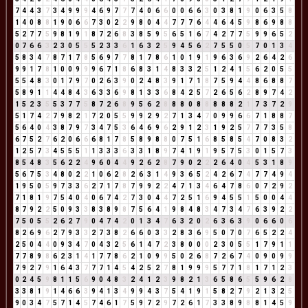
7
4
4
3
7
3
4
9
9
9
4
6
9
7
7
7
4
0
6
6
0
0
6
6
3
0
3
8
1
9
0
6
3
5
8
1
4
0
8
8
1
9
0
6
6
7
3
0
2
2
9
8
0
4
4
7
7
7
6
4
4
6
4
5
9
8
6
9
8
8
5
2
7
7
5
9
8
1
9
1
8
7
2
6
8
3
8
5
9
5
6
5
1
6
7
4
2
7
7
5
9
9
6
5
2
0
7
6
6
3
2
3
0
5
5
5
2
3
3
6
1
6
3
2
5
9
4
5
6
2
7
5
5
0
5
7
0
1
3
4
5
8
3
4
7
8
7
1
7
8
5
6
9
7
7
8
1
7
8
6
1
0
1
9
1
9
6
3
6
9
2
6
4
2
6
9
9
1
7
8
1
0
0
9
9
9
6
7
1
8
6
8
3
1
4
8
3
3
2
5
1
2
4
1
5
6
2
0
5
5
5
5
4
8
3
0
1
7
9
7
0
2
6
3
9
0
2
4
8
3
9
1
7
1
8
7
5
9
4
4
8
6
8
8
7
5
8
9
1
1
4
4
8
4
3
6
3
3
6
9
8
1
3
3
6
8
4
2
5
7
2
6
5
6
2
8
9
7
4
2
1
5
2
3
5
5
3
7
7
5
8
7
2
6
8
9
5
6
2
8
8
8
0
8
8
8
8
8
2
1
7
3
7
2
9
5
1
7
4
2
7
9
8
2
1
7
2
0
5
5
9
9
2
9
2
7
1
3
4
7
0
9
9
6
6
7
1
8
8
7
5
6
4
0
4
3
8
7
9
7
3
4
7
5
3
6
4
6
9
6
2
9
1
2
3
1
9
2
5
7
7
7
3
5
8
6
7
5
2
7
6
2
0
6
6
6
8
1
7
8
5
8
9
8
8
0
7
5
1
6
8
5
8
5
4
7
0
8
3
2
1
2
5
7
3
4
5
5
5
1
1
3
3
3
6
3
3
1
8
9
7
4
1
9
1
9
5
7
5
3
0
1
5
7
3
8
5
4
8
3
5
6
2
2
4
9
6
0
4
4
9
2
6
2
8
7
9
0
2
2
2
6
4
0
4
5
3
1
8
9
5
6
7
5
3
4
8
0
2
2
1
0
6
2
8
2
6
3
1
4
9
3
6
5
2
4
2
6
7
4
7
7
4
9
4
1
9
5
0
5
9
7
3
3
6
2
7
1
7
8
7
9
9
2
2
4
7
1
3
4
6
4
7
8
6
0
7
2
9
2
7
1
8
1
9
7
5
4
0
4
0
6
7
4
2
7
3
0
4
4
7
2
5
1
6
9
4
5
5
1
5
0
0
4
4
8
7
9
2
2
5
0
9
3
3
8
3
8
9
8
7
5
6
4
1
9
8
4
8
3
4
7
3
4
7
6
3
9
2
2
7
5
0
5
5
2
6
2
7
9
0
4
7
4
2
0
1
3
4
7
6
3
2
0
2
6
3
6
3
9
0
6
6
0
6
8
2
6
9
6
2
7
9
3
3
2
7
3
8
2
6
6
0
3
3
2
8
3
6
9
5
0
7
0
7
6
5
2
2
4
2
5
0
4
4
0
9
3
4
7
0
4
3
2
5
6
1
4
7
2
3
8
0
0
0
2
3
0
5
5
1
7
9
1
1
7
7
8
9
8
6
2
3
1
4
1
7
7
8
6
2
1
0
9
9
5
0
2
6
8
7
2
6
7
4
0
9
0
9
9
7
9
2
7
9
1
6
4
3
7
7
7
1
4
5
4
2
5
2
7
8
1
9
9
9
5
7
7
1
8
1
7
1
2
3
0
2
4
5
9
8
1
1
5
6
9
0
4
8
3
2
4
1
2
3
9
8
2
1
3
6
5
8
6
5
5
9
6
2
8
3
3
8
1
9
1
4
6
6
3
9
4
1
3
4
9
9
4
3
7
5
4
1
9
1
5
8
2
7
9
2
1
3
2
5
9
0
3
4
7
5
7
1
4
5
7
4
6
1
7
5
9
7
2
9
7
2
6
1
7
3
3
8
9
8
8
1
4
5
9