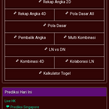
Rekap Angka 2D
Rekap Angka 4D
Pola Dasar All
Pola Dasar
Pembalik Angka
Multi Kombinasi
LN vs DN
Kombinasi 4D
Kolaborasi LN
Kalkulator Togel
Prediksi Hari Ini
Live HK
Prediksi Singapore