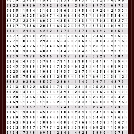
4
0
7
9
7
2
7
5
8
4
1
5
9
3
3
5
2
3
9
3
6
9
3
4
7
3
1
2
3
5
4
0
9
6
6
7
8
2
2
4
0
9
5
6
2
1
3
9
2
2
8
0
6
9
6
2
1
9
0
9
9
7
7
0
7
6
9
7
3
1
7
6
5
5
1
1
5
9
4
4
3
1
6
5
2
0
5
6
5
2
3
9
5
1
6
5
9
2
6
8
2
4
3
0
3
1
6
0
2
2
0
2
2
5
7
6
3
9
7
7
4
3
0
6
6
8
0
7
9
7
1
1
9
5
5
5
3
4
4
8
3
4
7
2
9
2
3
0
9
9
6
0
2
0
2
4
3
5
6
2
0
8
3
4
7
1
7
0
3
3
5
3
2
7
9
8
8
0
7
7
7
4
3
6
9
2
0
4
5
9
6
0
3
2
5
9
6
7
4
2
3
7
3
1
4
0
4
9
9
9
1
4
0
1
1
2
9
5
4
9
4
2
6
2
8
8
7
7
5
3
5
4
7
1
8
6
1
9
7
7
0
4
5
1
6
1
6
7
7
5
3
9
5
0
5
2
2
6
0
6
0
6
1
7
8
4
2
6
4
1
7
4
6
4
1
9
6
5
0
5
1
7
7
2
9
8
7
0
5
5
2
9
3
0
3
6
6
3
5
8
7
0
6
8
5
5
8
0
4
4
3
8
1
6
7
1
7
6
9
6
4
1
7
6
4
8
1
4
4
8
6
8
0
3
3
0
7
6
3
9
2
6
7
8
6
9
8
1
8
9
1
6
0
0
0
3
8
8
6
5
4
8
0
1
1
5
4
4
7
2
8
0
4
6
1
6
6
3
4
7
2
3
7
3
1
1
2
3
9
3
7
3
7
8
6
6
3
4
6
1
9
9
3
7
1
8
1
8
7
6
3
2
2
8
1
1
0
8
1
9
2
8
5
6
2
4
7
7
3
1
0
7
5
1
6
7
3
1
1
2
8
3
8
1
9
5
0
1
9
1
1
5
5
4
9
2
0
4
3
7
3
5
8
9
8
5
9
8
5
4
7
1
3
6
9
6
1
2
9
2
4
4
1
5
6
8
5
9
3
3
1
2
2
3
5
6
8
5
6
2
1
0
8
5
4
5
9
3
7
1
2
8
7
7
5
4
2
5
1
6
0
3
9
4
4
5
0
6
5
2
7
5
8
6
5
4
6
1
3
4
2
6
5
4
9
1
4
9
7
7
6
9
1
2
3
3
6
1
2
3
5
5
8
2
1
0
3
8
6
5
8
5
2
7
9
2
8
8
4
3
1
7
4
7
2
9
9
7
4
2
4
3
7
9
7
3
7
1
3
4
5
7
2
2
4
6
5
5
9
5
7
9
1
9
1
2
8
1
5
6
0
5
2
3
5
1
9
9
8
8
8
5
2
6
8
4
7
1
1
2
3
5
9
5
5
9
3
9
1
1
2
6
4
5
9
9
1
6
2
8
5
9
1
9
1
6
9
2
8
1
1
3
6
6
3
4
6
2
5
7
7
3
0
6
6
0
1
4
1
5
2
2
8
3
2
3
5
4
2
6
5
4
6
9
6
1
7
7
9
7
8
1
0
5
5
2
6
1
1
2
7
3
3
8
2
4
6
8
0
8
9
9
7
6
4
0
2
0
8
8
1
1
6
7
4
3
7
2
5
7
5
7
4
1
5
8
0
1
5
6
2
2
4
9
4
1
2
3
3
6
9
8
6
1
7
3
8
4
8
3
4
5
1
7
8
5
1
8
4
3
2
0
3
9
3
7
4
1
8
9
6
5
8
8
7
1
7
8
0
8
3
3
4
0
4
4
8
2
4
6
8
1
9
8
8
5
1
3
2
5
0
4
4
8
3
1
8
6
8
5
2
0
6
2
8
9
2
9
4
4
3
8
8
6
5
4
0
8
5
4
7
7
6
8
5
0
4
3
8
2
1
0
6
7
4
6
0
3
2
5
5
4
1
7
8
0
7
9
7
7
2
2
8
3
2
0
3
8
5
4
6
5
2
5
7
1
0
8
6
5
5
4
3
4
7
7
3
4
8
3
6
9
4
3
7
2
1
4
6
1
4
9
2
8
1
5
8
9
0
9
1
0
7
8
6