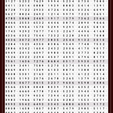
3
1
2
7
9
5
2
3
2
5
7
6
2
9
2
9
9
9
4
4
5
2
3
4
7
0
7
3
0
3
7
0
8
0
8
0
4
1
1
2
3
0
1
4
5
0
8
8
8
7
1
9
3
9
3
8
8
8
3
2
5
4
1
4
5
1
3
9
1
1
8
7
2
8
1
7
1
2
2
4
2
9
3
3
6
4
7
2
6
8
0
4
2
6
8
0
3
2
6
8
6
0
9
9
9
5
6
2
7
9
8
8
2
4
6
2
6
9
2
2
1
2
1
4
5
9
9
7
9
7
7
2
2
5
7
3
6
5
1
6
4
7
8
5
4
5
8
6
8
5
2
4
6
9
6
1
9
1
7
8
1
3
7
9
7
7
3
6
2
8
2
5
6
6
3
8
4
6
6
3
2
5
5
3
8
6
5
3
2
5
4
4
4
6
1
0
8
7
4
2
2
8
9
0
9
9
6
6
6
3
8
4
5
1
6
9
9
5
4
9
1
5
7
0
7
5
2
9
9
9
9
2
9
1
1
4
4
2
5
7
5
8
1
0
1
1
7
4
3
7
9
2
9
2
2
7
0
7
7
5
7
4
1
3
4
2
2
6
7
4
4
4
9
6
6
4
1
6
8
5
4
3
3
6
9
0
3
5
2
7
7
5
4
4
8
7
3
3
2
5
5
2
2
8
1
2
9
0
5
5
7
0
8
8
7
4
0
3
6
9
3
0
7
2
9
0
9
7
7
5
3
8
3
5
8
2
5
4
4
8
9
1
3
2
5
3
0
1
0
1
3
2
8
4
3
1
5
2
5
7
4
3
5
0
5
8
3
8
6
5
9
5
4
9
4
7
7
4
8
3
7
5
3
2
5
2
8
8
6
5
0
3
4
2
6
1
6
0
4
4
2
4
3
2
5
2
0
0
6
6
4
1
7
0
7
9
0
1
7
8
0
9
4
9
4
2
4
1
3
4
6
0
9
7
7
0
9
8
0
8
5
0
5
2
7
3
7
7
3
1
8
2
5
0
5
1
5
2
6
8
2
3
2
2
4
2
2
9
4
4
4
5
0
7
7
4
0
9
1
1
6
7
9
6
6
8
1
7
3
1
7
5
6
1
7
1
6
3
6
9
7
2
7
6
4
8
6
8
4
3
0
5
1
7
8
5
9
3
0
3
0
5
7
7
5
5
1
0
9
9
3
4
9
1
1
7
5
8
9
8
5
2
7
0
7
5
3
7
4
2
0
9
5
4
9
5
5
5
6
2
8
0
6
9
6
8
4
1
1
2
1
3
0
9
9
6
1
0
3
3
8
8
7
4
2
1
3
8
8
7
3
0
8
0
8
9
0
0
8
8
5
3
0
1
1
2
1
6
3
9
2
5
1
1
2
5
6
1
1
2
6
1
2
2
4
3
9
1
4
5
1
4
5
5
1
5
1
9
3
3
2
0
7
6
4
2
6
7
8
6
3
2
6
5
2
1
3
7
9
7
0
2
2
6
8
8
6
3
6
9
0
6
7
7
5
0
6
1
5
6
3
2
3
7
1
9
6
0
6
6
9
5
9
8
8
0
4
8
6
5
0
5
6
6
3
2
5
5
8
4
0
8
4
8
3
8
0
3
9
3
7
5
5
3
8
6
3
5
2
7
4
1
1
2
3
3
5
8
7
6
6
6
6
0
6
4
7
7
8
6
7
2
4
0
4
5
2
3
0
3
2
9
4
0
4
9
5
8
4
3
9
6
6
5
2
9
3
7
9
7
9
0
3
4
7
7
3
9
4
4
4
2
2
5
7
0
0
3
4
7
2
7
0
0
0
3
9
8
3
2
1
9
6
6
3
5
7
8
7
6
6
3
2
6
8
0
2
8
2
1
1
5
5
3
8
5
5
7
1
8
8
9
9
3
3
5
5
4
2
6
6
4
9
3
3
3
3
4
3
7
6
8
8
0
8
6
3
5
9
5
9
1
7
2
9
0
8
0
8
8
1
6
5
8
4
1
8
0
7
7
0
3
8
7
6
5
4
7
9
7
2
9
8
5
4
5
1
1
7
8
6
6
9
2
2
6
5
6
5
2
6
4
4
6
1
6
0
4
9
4
8
1
5
9
5
3
5
1
0
1
5
3
9
6
6