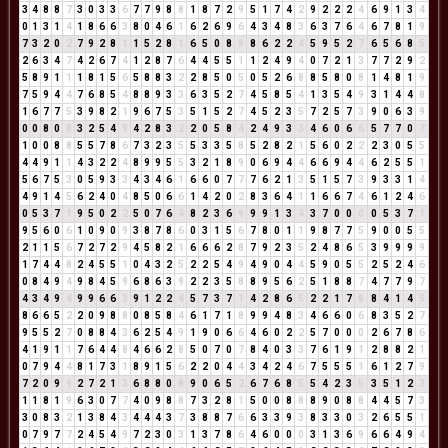
3
4
8
8
7
3
0
3
3
6
7
7
9
8
8
1
8
7
2
9
5
1
7
4
2
9
2
2
2
4
6
9
1
3
4
0
1
3
1
4
1
8
6
6
3
8
0
4
6
1
6
2
6
9
6
4
3
4
8
3
6
3
7
6
4
6
7
8
1
9
7
3
2
0
2
7
9
2
8
1
1
5
2
8
1
6
5
0
8
8
8
6
2
2
4
5
9
5
2
7
6
5
6
8
5
2
6
3
4
7
4
2
6
7
4
1
2
8
7
6
4
4
5
5
1
1
2
4
9
4
0
7
2
1
3
7
7
2
9
2
5
8
9
1
1
1
8
1
5
6
5
8
8
3
2
2
8
5
0
5
0
5
2
6
8
8
5
8
0
8
1
4
8
1
9
7
5
9
4
4
7
6
8
5
4
8
8
9
3
3
6
3
5
2
7
4
5
8
5
4
1
3
5
4
9
3
1
4
4
8
1
6
7
7
5
3
9
8
2
1
9
6
7
5
3
5
1
5
2
7
4
5
2
3
5
7
2
5
7
3
9
0
6
3
9
0
0
8
0
8
3
2
5
4
9
4
2
8
3
2
2
0
5
8
4
2
4
9
3
3
4
6
0
6
6
5
7
7
0
7
1
0
0
8
8
5
5
7
8
6
7
3
2
3
5
5
3
3
5
8
5
2
8
2
1
5
6
0
2
2
2
3
0
5
5
4
4
9
1
1
4
3
2
2
4
8
9
9
5
5
3
2
1
8
9
0
6
9
4
4
6
6
9
4
4
6
2
5
5
1
5
6
7
5
3
0
5
9
3
3
4
3
4
6
1
6
6
0
7
7
7
6
2
1
3
5
1
5
7
3
9
3
3
1
4
4
9
1
4
5
6
2
4
0
4
8
5
0
6
6
1
4
2
0
2
8
3
6
4
1
1
6
6
7
4
6
1
2
4
6
0
5
3
7
1
9
5
0
2
2
5
0
7
6
4
8
2
3
6
9
9
9
1
3
4
3
7
0
0
0
0
5
3
7
1
9
5
6
0
6
1
0
9
0
9
3
8
7
8
6
0
3
1
5
6
7
8
0
1
1
9
8
7
7
5
9
0
0
5
5
2
1
1
5
6
7
2
7
2
9
4
5
8
2
1
6
6
6
2
8
7
9
2
3
5
2
4
8
6
5
3
9
9
9
9
1
7
4
4
8
2
4
5
5
1
0
4
3
2
5
2
2
5
4
9
4
9
0
4
4
5
9
0
5
5
2
5
2
4
6
0
8
4
9
4
9
8
4
5
9
6
8
6
3
9
2
2
3
5
8
8
9
5
6
2
5
1
8
8
7
4
7
7
9
7
4
3
4
9
4
9
9
6
6
3
9
1
2
2
4
5
7
3
7
1
4
2
8
6
5
2
2
1
7
8
8
4
1
4
5
8
6
6
5
2
2
0
9
8
8
0
8
5
8
4
6
1
7
1
8
9
9
4
8
3
4
6
6
0
6
8
3
5
2
7
9
5
5
2
7
0
8
8
4
3
6
2
5
4
9
1
9
0
6
6
4
6
0
2
2
5
7
0
0
0
2
6
7
8
6
4
1
9
1
1
7
6
4
4
8
4
6
6
2
8
5
0
7
0
7
8
4
0
3
3
7
6
1
9
1
2
8
8
2
1
0
7
9
4
4
8
1
7
3
1
8
9
1
5
6
2
2
0
4
4
3
4
2
4
6
7
5
5
5
1
6
1
2
7
9
7
2
0
9
9
2
7
2
1
3
6
8
8
0
8
9
0
6
5
2
6
7
6
8
5
5
4
2
3
5
3
5
1
2
3
1
1
8
1
9
6
3
0
7
7
4
0
9
8
8
7
3
2
8
1
5
0
0
8
8
8
9
0
8
8
4
4
5
7
3
3
0
8
3
2
1
3
8
4
3
4
4
4
3
7
3
8
8
7
6
6
3
3
9
3
8
3
3
0
3
2
6
5
5
1
0
7
9
7
7
2
4
5
4
9
7
2
3
0
3
1
3
7
8
6
4
6
0
0
0
3
1
3
6
9
6
6
4
9
4