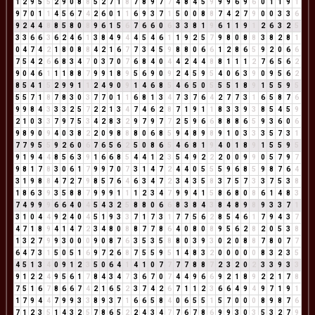
1
2
9
5
5
2
9
0
8
8
5
2
7
1
8
7
8
9
7
7
4
8
4
5
9
9
9
6
9
6
0
1
1
9
1
9
7
0
1
1
4
5
6
7
4
2
6
0
1
1
6
9
3
7
1
5
0
0
8
8
7
4
2
7
9
0
0
3
3
6
9
2
4
4
8
8
5
8
0
8
9
6
1
5
6
7
6
6
0
6
3
3
8
1
9
6
1
1
9
1
2
6
3
2
5
3
3
6
6
3
6
2
4
6
1
3
8
4
9
4
4
5
4
6
1
1
9
2
5
7
9
8
0
8
8
3
8
2
8
1
0
4
7
4
2
1
8
0
8
8
4
2
1
6
7
7
3
4
5
9
8
8
0
6
6
1
2
8
6
5
9
2
0
6
6
7
5
4
2
6
6
8
3
4
7
0
3
7
0
7
6
8
4
0
4
4
2
4
4
8
8
1
1
1
2
7
6
5
6
2
9
0
4
6
1
1
1
8
8
7
9
9
1
8
9
5
6
9
0
9
2
4
5
9
5
4
0
6
3
9
0
9
5
6
2
8
5
4
1
5
2
9
9
1
1
2
4
9
0
9
1
4
6
8
5
4
6
5
0
5
5
5
1
8
9
1
5
5
9
5
5
5
7
1
8
7
8
3
0
3
7
7
0
1
1
6
8
1
3
4
7
3
7
6
4
2
7
7
3
1
6
5
8
7
6
9
9
8
4
3
3
3
2
5
7
2
2
1
3
4
7
4
6
2
8
7
1
9
1
1
8
3
3
9
3
8
5
4
5
9
2
1
0
3
3
7
9
7
5
3
4
2
8
3
2
9
7
9
7
7
2
5
9
6
6
8
8
8
6
5
9
3
6
0
6
9
8
9
0
9
4
0
3
8
2
2
0
9
8
8
8
0
6
8
5
9
4
8
9
8
9
1
0
3
3
3
5
7
3
1
7
7
9
5
5
9
2
6
0
6
7
6
5
6
2
5
0
8
6
5
4
6
8
1
9
4
0
1
8
9
1
5
5
9
5
9
1
9
4
4
8
5
6
3
9
1
6
6
8
5
4
4
1
2
3
5
4
9
2
2
2
0
0
9
9
0
5
7
9
7
9
8
1
7
8
3
0
6
1
7
9
9
7
0
7
3
1
4
7
2
4
4
0
5
5
5
9
6
8
5
9
8
7
6
4
3
1
9
8
8
4
7
2
7
9
8
5
7
6
4
6
3
4
7
2
3
4
3
5
8
3
7
5
7
3
3
7
5
3
8
1
8
6
3
9
3
5
8
8
7
9
9
9
1
1
1
2
3
4
7
9
9
4
1
5
8
6
8
0
8
6
1
4
8
3
7
4
9
9
9
6
6
4
0
4
5
4
3
2
5
8
8
0
6
6
8
3
8
4
3
8
4
8
9
8
9
3
3
7
1
3
1
0
4
4
9
2
4
0
4
5
1
9
3
3
7
1
7
3
1
7
7
5
6
2
8
5
4
6
1
7
9
4
3
7
4
7
1
8
9
4
1
4
7
2
3
4
8
0
8
8
7
7
8
6
4
0
8
0
8
9
5
6
2
8
2
0
5
3
8
1
3
2
7
9
9
3
0
0
0
9
0
8
7
6
3
5
3
5
8
8
0
3
9
3
0
2
0
8
8
7
8
0
7
7
6
4
7
3
1
5
0
5
1
6
9
7
2
6
8
7
5
5
9
5
1
4
8
3
2
0
0
0
0
0
8
3
2
3
5
4
5
1
3
4
0
9
1
2
3
5
0
6
4
1
4
1
0
7
7
7
7
8
8
7
2
3
2
0
2
3
3
9
3
3
9
1
2
2
4
9
5
6
1
7
8
4
3
4
7
3
6
7
0
7
4
4
9
6
6
9
2
1
8
9
2
2
1
7
8
7
5
1
6
7
8
6
6
7
4
2
1
6
5
2
3
7
4
2
6
7
1
1
2
3
6
6
4
9
4
9
7
1
9
1
1
7
9
4
4
7
9
9
3
3
8
9
3
7
1
6
6
5
8
4
0
6
5
5
1
5
7
0
0
0
8
9
8
7
6
7
1
2
3
5
1
4
3
2
5
7
8
6
5
2
2
4
3
4
7
7
6
7
8
6
9
9
3
0
3
5
3
2
7
9