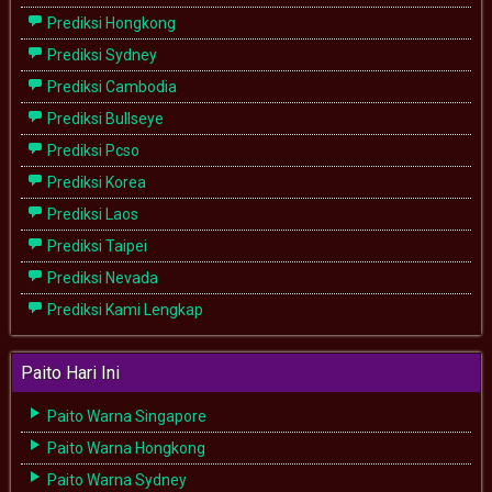
Prediksi Hongkong
Prediksi Sydney
Prediksi Cambodia
Prediksi Bullseye
Prediksi Pcso
Prediksi Korea
Prediksi Laos
Prediksi Taipei
Prediksi Nevada
Prediksi Kami Lengkap
Paito Hari Ini
Paito Warna Singapore
Paito Warna Hongkong
Paito Warna Sydney