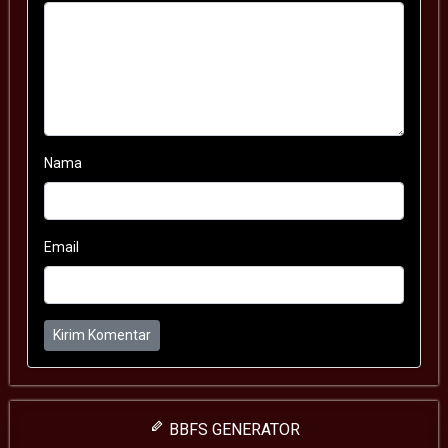
Nama
Email
Kirim Komentar
BBFS GENERATOR