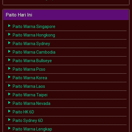
Paito Hari Ini
Paito Warna Singapore
Paito Warna Hongkong
Paito Warna Sydney
Paito Warna Cambodia
Paito Warna Bullseye
Paito Warna Pcso
Paito Warna Korea
Paito Warna Laos
Paito Warna Taipei
Paito Warna Nevada
Paito HK 6D
Paito Sydney 6D
Paito Warna Lengkap