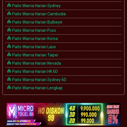
Paito Warna Harian Sydney
Paito Warna Harian Cambodia
Paito Warna Harian Bullseye
Paito Warna Harian Pcso
Paito Warna Harian Korea
Paito Warna Harian Laos
Paito Warna Harian Taipei
Paito Warna Harian Nevada
Paito Warna Harian HK 6D
Paito Warna Harian Sydney 6D
Paito Warna Harian Lengkap