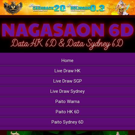
Home
Live Draw HK
Live Draw SGP
Live Draw Sydney
Paito Warna
Paito HK 6D
Paito Sydney 6D