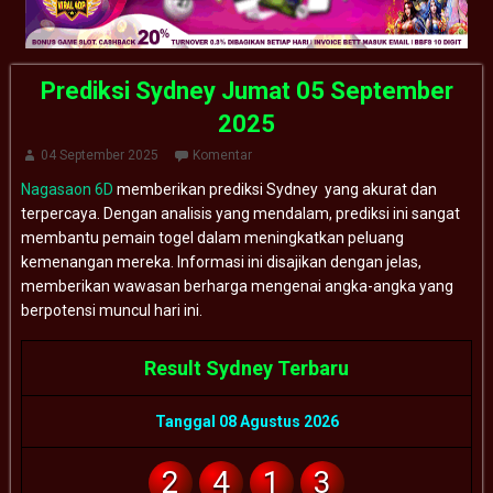
Prediksi Sydney Jumat 05 September
2025
04 September 2025
Komentar
Nagasaon 6D
memberikan prediksi Sydney yang akurat dan
terpercaya. Dengan analisis yang mendalam, prediksi ini sangat
membantu pemain togel dalam meningkatkan peluang
kemenangan mereka. Informasi ini disajikan dengan jelas,
memberikan wawasan berharga mengenai angka-angka yang
berpotensi muncul hari ini.
Result Sydney Terbaru
Tanggal 08 Agustus 2026
2
4
1
3