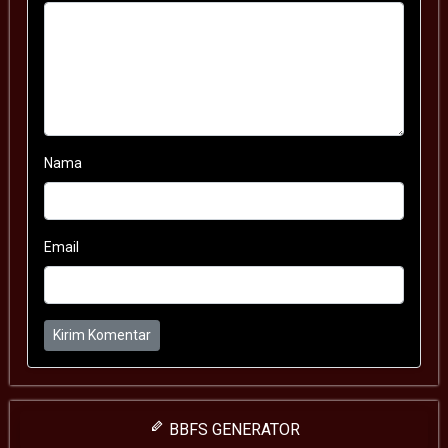
Nama
Email
Kirim Komentar
BBFS GENERATOR