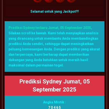
Selamat untuk yang Jackpot!!!
Prediksi Sydney terbaru Jumat, 05 September 2025
,
Silakan scroll ke bawah. Kami telah menyiapkan analisis
yang dirancang untuk membantu Anda membandingkan
prediksi Anda sendiri, sehingga dapat meningkatkan
peluang kemenangan Anda. Dengan prediksi yang akurat
dan terpercaya, kami berharap dapat memberikan
dukungan yang Anda butuhkan untuk meraih hasil
maksimal dalam permainan togel.
Prediksi Sydney Jumat, 05
September 2025
Angka Mistik :
7 0 4 6 5