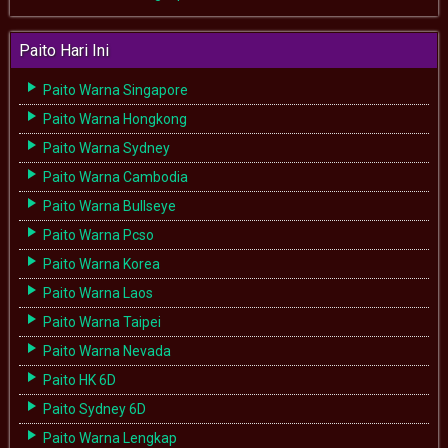
Paito Hari Ini
Paito Warna Singapore
Paito Warna Hongkong
Paito Warna Sydney
Paito Warna Cambodia
Paito Warna Bullseye
Paito Warna Pcso
Paito Warna Korea
Paito Warna Laos
Paito Warna Taipei
Paito Warna Nevada
Paito HK 6D
Paito Sydney 6D
Paito Warna Lengkap