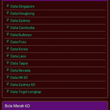
Data Singapore
Data Hongkong
Data Sydney
Data Cambodia
Data Bullseye
Data Pcso
Data Korea
Data Laos
Data Taipei
Data Nevada
Data HK 6D
Data Sydney 6D
Data Togel Lengkap
Bola Merah 6D