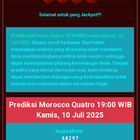
Selamat untuk yang Jackpot!!!
Prediksi Morocco Quatro 19:00 WIB terbaru Kamis, 10
Juli 2025
,
Silakan scroll ke bawah. Kami telah
menyiapkan analisis yang dirancang untuk membantu
Anda membandingkan prediksi Anda sendiri, sehingga
dapat meningkatkan peluang kemenangan Anda. Dengan
prediksi yang akurat dan terpercaya, kami berharap
dapat memberikan dukungan yang Anda butuhkan untuk
meraih hasil maksimal dalam permainan togel.
Prediksi Morocco Quatro 19:00 WIB
Kamis, 10 Juli 2025
Angka Mistik :
6 8 2 9 7