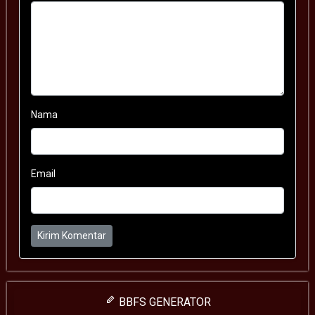
Nama
Email
Kirim Komentar
BBFS GENERATOR