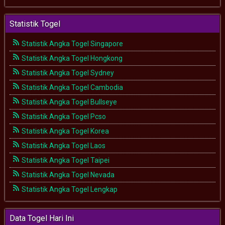
Statistik Togel
Statistik Angka Togel Singapore
Statistik Angka Togel Hongkong
Statistik Angka Togel Sydney
Statistik Angka Togel Cambodia
Statistik Angka Togel Bullseye
Statistik Angka Togel Pcso
Statistik Angka Togel Korea
Statistik Angka Togel Laos
Statistik Angka Togel Taipei
Statistik Angka Togel Nevada
Statistik Angka Togel Lengkap
Data Togel Hari Ini