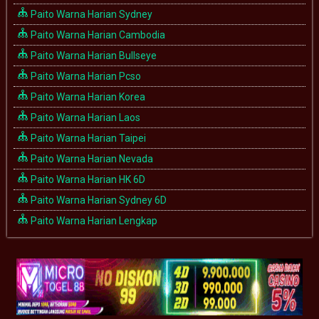
Paito Warna Harian Sydney
Paito Warna Harian Cambodia
Paito Warna Harian Bullseye
Paito Warna Harian Pcso
Paito Warna Harian Korea
Paito Warna Harian Laos
Paito Warna Harian Taipei
Paito Warna Harian Nevada
Paito Warna Harian HK 6D
Paito Warna Harian Sydney 6D
Paito Warna Harian Lengkap