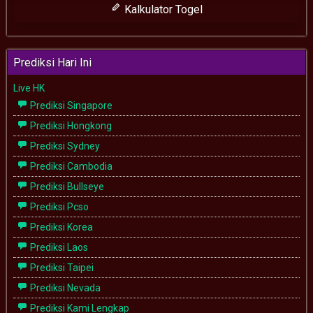
Kalkulator Togel
Prediksi Hari Ini
Live HK
Prediksi Singapore
Prediksi Hongkong
Prediksi Sydney
Prediksi Cambodia
Prediksi Bullseye
Prediksi Pcso
Prediksi Korea
Prediksi Laos
Prediksi Taipei
Prediksi Nevada
Prediksi Kami Lengkap