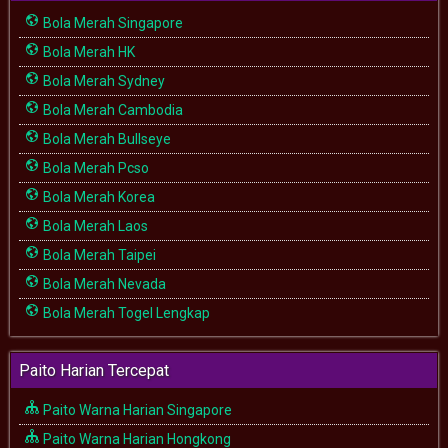
Bola Merah Singapore
Bola Merah HK
Bola Merah Sydney
Bola Merah Cambodia
Bola Merah Bullseye
Bola Merah Pcso
Bola Merah Korea
Bola Merah Laos
Bola Merah Taipei
Bola Merah Nevada
Bola Merah Togel Lengkap
Paito Harian Tercepat
Paito Warna Harian Singapore
Paito Warna Harian Hongkong