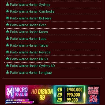
Paito Warna Harian Sydney
Paito Warna Harian Cambodia
Paito Warna Harian Bullseye
Paito Warna Harian Pcso
Paito Warna Harian Korea
Paito Warna Harian Laos
Paito Warna Harian Taipei
Paito Warna Harian Nevada
Paito Warna Harian HK 6D
Paito Warna Harian Sydney 6D
Paito Warna Harian Lengkap