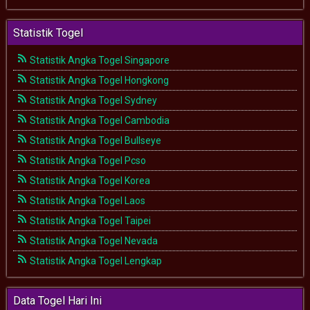
Statistik Togel
Statistik Angka Togel Singapore
Statistik Angka Togel Hongkong
Statistik Angka Togel Sydney
Statistik Angka Togel Cambodia
Statistik Angka Togel Bullseye
Statistik Angka Togel Pcso
Statistik Angka Togel Korea
Statistik Angka Togel Laos
Statistik Angka Togel Taipei
Statistik Angka Togel Nevada
Statistik Angka Togel Lengkap
Data Togel Hari Ini