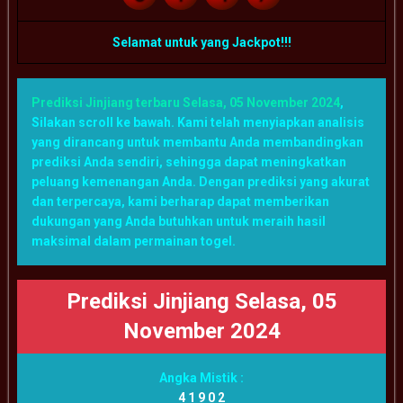
Selamat untuk yang Jackpot!!!
Prediksi Jinjiang terbaru Selasa, 05 November 2024
,
Silakan scroll ke bawah. Kami telah menyiapkan analisis
yang dirancang untuk membantu Anda membandingkan
prediksi Anda sendiri, sehingga dapat meningkatkan
peluang kemenangan Anda. Dengan prediksi yang akurat
dan terpercaya, kami berharap dapat memberikan
dukungan yang Anda butuhkan untuk meraih hasil
maksimal dalam permainan togel.
Prediksi Jinjiang Selasa, 05
November 2024
Angka Mistik :
4 1 9 0 2