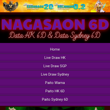
Home
Live Draw HK
Live Draw SGP
Live Draw Sydney
Paito Warna
Paito HK 6D
Paito Sydney 6D