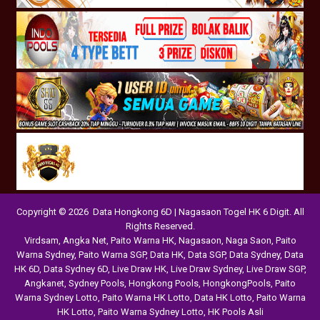
Copyright © 2026 Data Hongkong 6D | Nagasaon Togel HK 6 Digit. All
Rights Reserved.
Virdsam
,
Angka Net
,
Paito Warna HK
,
Nagasaon
,
Naga Saon
,
Paito
Warna Sydney
,
Paito Warna SGP
,
Data HK
,
Data SGP
,
Data Sydney
,
Data
HK 6D
,
Data Sydney 6D
,
Live Draw HK
,
Live Draw Sydney
,
Live Draw SGP
,
Angkanet
,
Sydney Pools
,
Hongkong Pools
,
HongkongPools
,
Paito
Warna Sydney Lotto
,
Paito Warna HK Lotto
,
Data HK Lotto
,
Paito Warna
HK Lotto
,
Paito Warna Sydney Lotto
,
HK Pools Asli