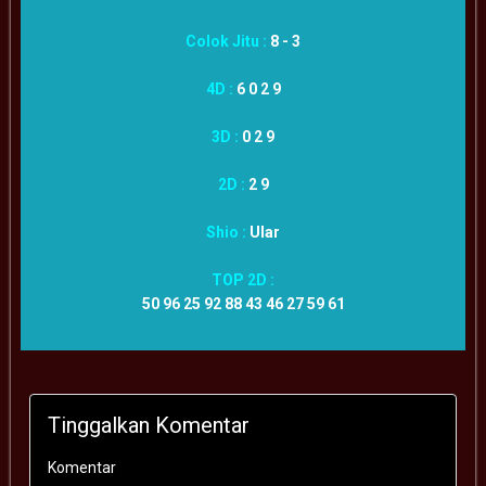
Colok Jitu :
8 - 3
4D :
6 0 2 9
3D :
0 2 9
2D :
2 9
Shio :
Ular
TOP 2D :
50 96 25 92 88 43 46 27 59 61
Tinggalkan Komentar
Komentar