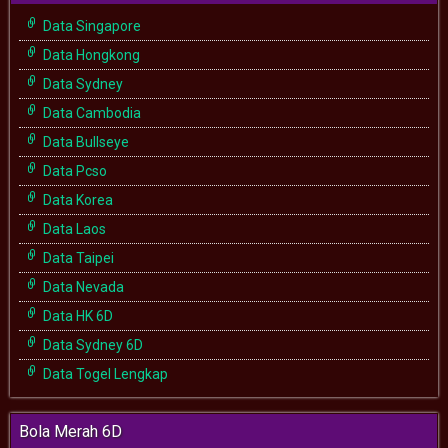
Data Singapore
Data Hongkong
Data Sydney
Data Cambodia
Data Bullseye
Data Pcso
Data Korea
Data Laos
Data Taipei
Data Nevada
Data HK 6D
Data Sydney 6D
Data Togel Lengkap
Bola Merah 6D