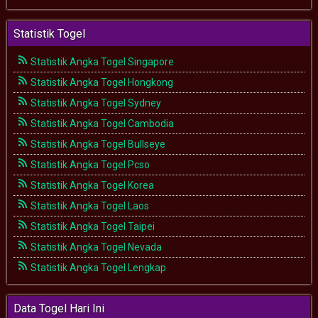
Statistik Togel
Statistik Angka Togel Singapore
Statistik Angka Togel Hongkong
Statistik Angka Togel Sydney
Statistik Angka Togel Cambodia
Statistik Angka Togel Bullseye
Statistik Angka Togel Pcso
Statistik Angka Togel Korea
Statistik Angka Togel Laos
Statistik Angka Togel Taipei
Statistik Angka Togel Nevada
Statistik Angka Togel Lengkap
Data Togel Hari Ini