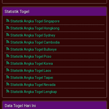
Statistik Togel
Statistik Angka Togel Singapore
Statistik Angka Togel Hongkong
Statistik Angka Togel Sydney
Statistik Angka Togel Cambodia
Statistik Angka Togel Bullseye
Statistik Angka Togel Pcso
Statistik Angka Togel Korea
Statistik Angka Togel Laos
Statistik Angka Togel Taipei
Statistik Angka Togel Nevada
Statistik Angka Togel Lengkap
Data Togel Hari Ini