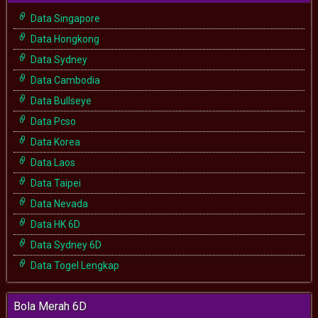
Data Singapore
Data Hongkong
Data Sydney
Data Cambodia
Data Bullseye
Data Pcso
Data Korea
Data Laos
Data Taipei
Data Nevada
Data HK 6D
Data Sydney 6D
Data Togel Lengkap
Bola Merah 6D