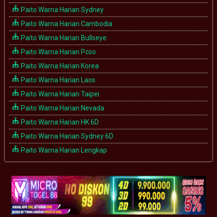
Paito Warna Harian Sydney
Paito Warna Harian Cambodia
Paito Warna Harian Bullseye
Paito Warna Harian Pcso
Paito Warna Harian Korea
Paito Warna Harian Laos
Paito Warna Harian Taipei
Paito Warna Harian Nevada
Paito Warna Harian HK 6D
Paito Warna Harian Sydney 6D
Paito Warna Harian Lengkap