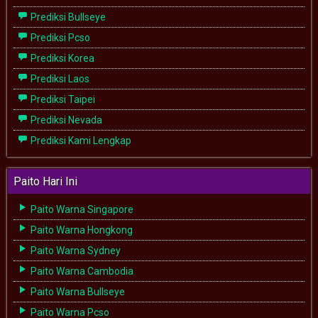
Prediksi Bullseye
Prediksi Pcso
Prediksi Korea
Prediksi Laos
Prediksi Taipei
Prediksi Nevada
Prediksi Kami Lengkap
Paito Hari Ini
Paito Warna Singapore
Paito Warna Hongkong
Paito Warna Sydney
Paito Warna Cambodia
Paito Warna Bullseye
Paito Warna Pcso