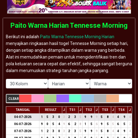
Paito Warna Harian Tennesse Morning
Berikut ini adalah
Paito Warna Tennesse Morning Harian
menyajikan ringkasan hasil togel Tennesse Morning setiap hari,
dengan setiap angka ditampilkan dalam warna yang berbeda.
Alat ini memudahkan pemain untuk mengidentifikasi tren dan
pola keluaran secara cepat dan efektif, sehingga sangat berguna
dalam merumuskan strategi taruhan jangka panjang.
CLEAR
TANGGAL
RESULT
J
TS1
J
TS2
J
TS3
J
TS4
J
04-07-2026
1
5
3
0
3
2
3
5
9
9
9
5
8
4
4
9
4
06-07-2026
9
0
5
4
9
6
2
8
1
5
6
9
5
5
6
5
2
07-07-2026
1
2
3
0
3
2
3
5
9
9
9
5
8
4
4
9
4