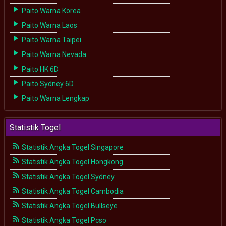
Paito Warna Korea
Paito Warna Laos
Paito Warna Taipei
Paito Warna Nevada
Paito HK 6D
Paito Sydney 6D
Paito Warna Lengkap
Statistik Togel
Statistik Angka Togel Singapore
Statistik Angka Togel Hongkong
Statistik Angka Togel Sydney
Statistik Angka Togel Cambodia
Statistik Angka Togel Bullseye
Statistik Angka Togel Pcso