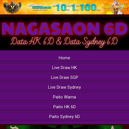
Home
Live Draw HK
Live Draw SGP
Live Draw Sydney
Paito Warna
Paito HK 6D
Paito Sydney 6D