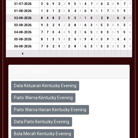
31-07-2026
3
6
9
2
2
9
5
5
4
7
2
6
2
8
9
7
7
01-08-2026
1
0
1
2
3
0
4
4
6
9
6
1
7
8
1
9
1
02-08-2026
8
4
8
2
1
5
3
8
1
0
1
2
8
1
6
0
6
03-08-2026
9
3
2
9
2
2
8
1
6
3
9
5
3
8
1
3
4
04-08-2026
7
7
0
4
4
1
2
3
6
5
2
0
5
5
1
5
6
05-08-2026
8
1
3
1
4
2
6
8
9
4
4
5
9
5
4
4
8
06-08-2026
7
0
2
9
2
2
8
1
6
3
9
5
3
8
1
3
4
x
POST TERKAIT
Data Keluaran Kentucky Evening
Paito Warna Kentucky Evening
Paito Warna Harian Kentucky Evening
Data Paito Kentucky Evening
Bola Merah Kentucky Evening