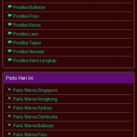
Prediksi Bullseye
Prediksi Pcso
Prediksi Korea
Prediksi Laos
Prediksi Taipei
Prediksi Nevada
Prediksi Kami Lengkap
Paito Hari Ini
Paito Warna Singapore
Paito Warna Hongkong
Paito Warna Sydney
Paito Warna Cambodia
Paito Warna Bullseye
Paito Warna Pcso