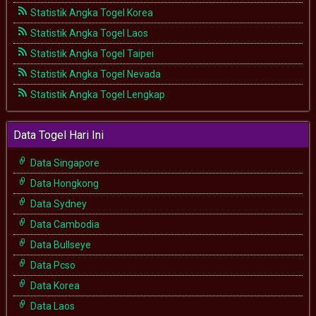
Statistik Angka Togel Korea
Statistik Angka Togel Laos
Statistik Angka Togel Taipei
Statistik Angka Togel Nevada
Statistik Angka Togel Lengkap
Data Togel Hari Ini
Data Singapore
Data Hongkong
Data Sydney
Data Cambodia
Data Bullseye
Data Pcso
Data Korea
Data Laos