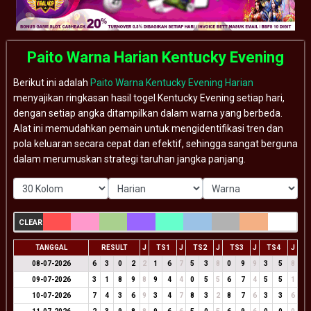
Paito Warna Harian Kentucky Evening
Berikut ini adalah
Paito Warna Kentucky Evening Harian
menyajikan ringkasan hasil togel Kentucky Evening setiap hari,
dengan setiap angka ditampilkan dalam warna yang berbeda.
Alat ini memudahkan pemain untuk mengidentifikasi tren dan
pola keluaran secara cepat dan efektif, sehingga sangat berguna
dalam merumuskan strategi taruhan jangka panjang.
CLEAR
TANGGAL
RESULT
J
TS1
J
TS2
J
TS3
J
TS4
J
08-07-2026
6
3
0
2
2
1
6
7
5
3
8
0
9
9
3
5
8
09-07-2026
3
1
8
9
8
9
4
4
0
5
5
6
7
4
5
5
1
10-07-2026
7
4
3
6
9
3
4
7
8
3
2
8
7
6
3
3
6