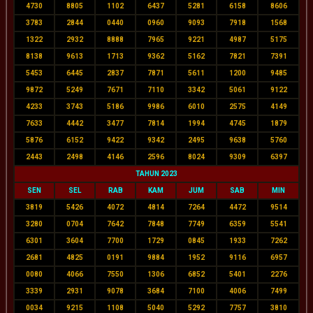
4730
8805
1102
6437
5281
6158
8606
3783
2844
0440
0960
9093
7918
1568
1322
2932
8888
7965
9221
4987
5175
8138
9613
1713
9362
5162
7821
7391
5453
6445
2837
7871
5611
1200
9485
9872
5249
7671
7110
3342
5061
9122
4233
3743
5186
9986
6010
2575
4149
7633
4442
3477
7814
1994
4745
1879
5876
6152
9422
9342
2495
9638
5760
2443
2498
4146
2596
8024
9309
6397
TAHUN 2023
SEN
SEL
RAB
KAM
JUM
SAB
MIN
3819
5426
4072
4814
7264
4472
9514
3280
0704
7642
7848
7749
6359
5541
6301
3604
7700
1729
0845
1933
7262
2681
4825
0191
9884
1952
9116
6957
0080
4066
7550
1306
6852
5401
2276
3339
2931
9078
3684
7100
4006
7499
0034
9215
1108
5040
5292
7757
3810