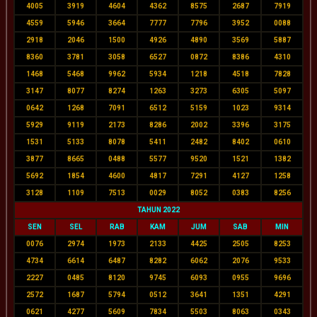
4005
3919
4604
4362
8575
2687
7919
4559
5946
3664
7777
7796
3952
0088
2918
2046
1500
4926
4890
3569
5887
8360
3781
3058
6527
0872
8386
4310
1468
5468
9962
5934
1218
4518
7828
3147
8077
8274
1263
3273
6305
5097
0642
1268
7091
6512
5159
1023
9314
5929
9119
2173
8286
2002
3396
3175
1531
5133
8078
5411
2482
8402
0610
3877
8665
0488
5577
9520
1521
1382
5692
1854
4600
4817
7291
4127
1258
3128
1109
7513
0029
8052
0383
8256
TAHUN 2022
SEN
SEL
RAB
KAM
JUM
SAB
MIN
0076
2974
1973
2133
4425
2505
8253
4734
6614
6487
8282
6062
2076
9533
2227
0485
8120
9745
6093
0955
9696
2572
1687
5794
0512
3641
1351
4291
0621
4277
5609
7834
5503
8063
0343