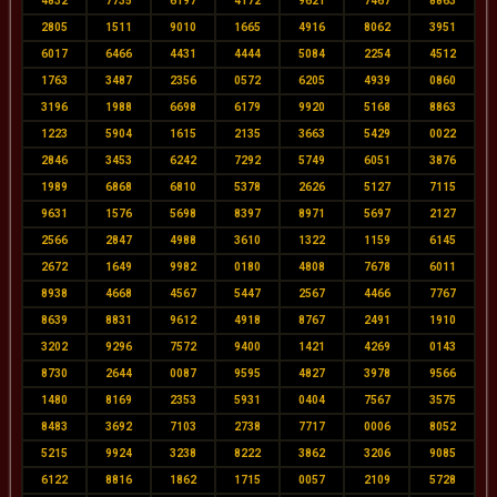
4832
7735
6197
4172
9621
7467
8863
2805
1511
9010
1665
4916
8062
3951
6017
6466
4431
4444
5084
2254
4512
1763
3487
2356
0572
6205
4939
0860
3196
1988
6698
6179
9920
5168
8863
1223
5904
1615
2135
3663
5429
0022
2846
3453
6242
7292
5749
6051
3876
1989
6868
6810
5378
2626
5127
7115
9631
1576
5698
8397
8971
5697
2127
2566
2847
4988
3610
1322
1159
6145
2672
1649
9982
0180
4808
7678
6011
8938
4668
4567
5447
2567
4466
7767
8639
8831
9612
4918
8767
2491
1910
3202
9296
7572
9400
1421
4269
0143
8730
2644
0087
9595
4827
3978
9566
1480
8169
2353
5931
0404
7567
3575
8483
3692
7103
2738
7717
0006
8052
5215
9924
3238
8222
3862
3206
9085
6122
8816
1862
1715
0057
2109
5728