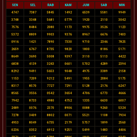
SEN
SEL
RAB
KAM
JUM
SAB
MIN
4747
7387
5845
1492
6539
5581
9949
3748
3348
5681
0779
1920
2110
3042
7576
8484
2080
1173
9975
3526
1123
5372
8809
9903
9376
8967
6676
7403
0916
1421
7890
7330
9710
2346
7825
2659
6767
8735
9820
1800
8186
5171
8649
3690
5008
9397
3110
5113
4422
6838
4139
3243
0601
5702
4289
2394
8292
9491
5653
9048
4975
3389
2158
1153
7209
9212
5491
1955
2084
5175
8317
8570
7727
7291
5128
2176
6247
8565
3556
0542
3654
4706
6773
4666
7942
8733
4980
4752
1335
6630
6007
2489
0076
2370
8906
0088
9260
5324
7278
3409
8802
0071
5521
1108
7934
4953
8049
6735
2179
5757
1899
2560
0236
0352
6912
9251
5499
1483
4406