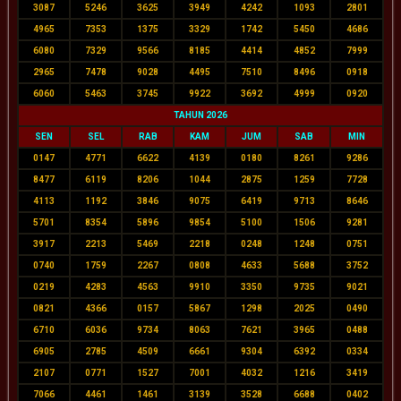
3087
5246
3625
3949
4242
1093
2801
4965
7353
1375
3329
1742
5450
4686
6080
7329
9566
8185
4414
4852
7999
2965
7478
9028
4495
7510
8496
0918
6060
5463
3745
9922
3692
4999
0920
TAHUN 2026
SEN
SEL
RAB
KAM
JUM
SAB
MIN
0147
4771
6622
4139
0180
8261
9286
8477
6119
8206
1044
2875
1259
7728
4113
1192
3846
9075
6419
9713
8646
5701
8354
5896
9854
5100
1506
9281
3917
2213
5469
2218
0248
1248
0751
0740
1759
2267
0808
4633
5688
3752
0219
4283
4563
9910
3350
9735
9021
0821
4366
0157
5867
1298
2025
0490
6710
6036
9734
8063
7621
3965
0488
6905
2785
4509
6661
9304
6392
0334
2107
0771
1527
7001
4032
1216
3419
7066
4461
1461
3139
3528
6688
0402