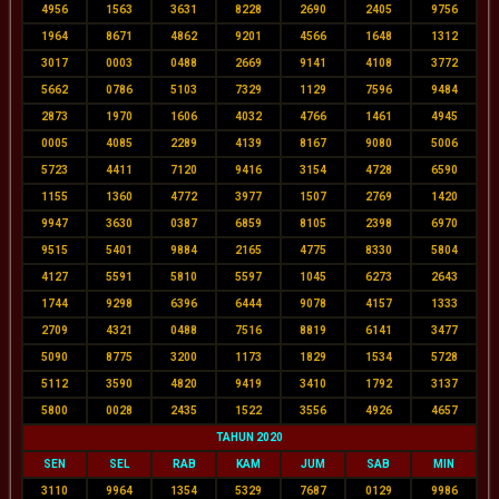
4956
1563
3631
8228
2690
2405
9756
1964
8671
4862
9201
4566
1648
1312
3017
0003
0488
2669
9141
4108
3772
5662
0786
5103
7329
1129
7596
9484
2873
1970
1606
4032
4766
1461
4945
0005
4085
2289
4139
8167
9080
5006
5723
4411
7120
9416
3154
4728
6590
1155
1360
4772
3977
1507
2769
1420
9947
3630
0387
6859
8105
2398
6970
9515
5401
9884
2165
4775
8330
5804
4127
5591
5810
5597
1045
6273
2643
1744
9298
6396
6444
9078
4157
1333
2709
4321
0488
7516
8819
6141
3477
5090
8775
3200
1173
1829
1534
5728
5112
3590
4820
9419
3410
1792
3137
5800
0028
2435
1522
3556
4926
4657
TAHUN 2020
SEN
SEL
RAB
KAM
JUM
SAB
MIN
3110
9964
1354
5329
7687
0129
9986