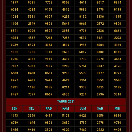
1977
9381
7702
8565
4611
8017
8874
6014
4084
9175
4012
5896
8470
8198
1014
5551
0007
9235
8152
5836
1995
1106
2549
9801
5649
0069
2572
9800
8541
0000
0307
3035
9706
2336
6661
4954
4337
7268
7286
9599
5921
2273
0739
8374
4083
4899
4953
8584
4959
9562
1062
1118
2696
5087
6880
8386
0786
4981
2819
4409
1755
9270
4484
7107
5737
7097
2215
5764
9037
4976
6633
8438
0601
9296
5575
9977
8721
8477
6487
9441
4629
7361
3559
9696
5931
1186
9055
0214
3355
6025
3185
9427
7377
8667
6036
9234
2736
3510
TAHUN 2021
SEN
SEL
RAB
KAM
JUM
SAB
MIN
1173
3370
4497
5103
0426
1059
8990
6789
1646
0801
3652
4737
2478
9730
3456
9410
3321
9320
7467
2722
9406