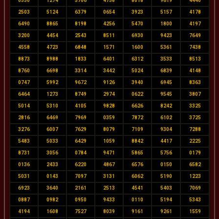
0550
1274
5706
4758
8018
9619
4440
2503
5124
6379
0654
3923
5157
4178
6490
8865
8198
4256
5470
1800
4197
3200
4454
2543
8511
6930
9423
7649
4558
4723
6848
1571
1600
5361
7438
8873
8988
1833
6401
6312
3533
8513
8760
6698
3314
3442
5024
6839
4148
0747
5992
9672
9126
3940
6945
8363
6464
1273
8749
2974
0622
9545
3807
5014
5310
4105
9828
6626
8242
3325
2816
6469
7969
0359
7872
6102
3725
3276
6007
7629
8079
7109
9304
7288
5483
5033
6429
1059
8842
4417
2225
8731
3056
0784
9471
5865
5756
0179
0136
2433
6220
4867
6576
0150
6582
5031
0143
7097
3131
6062
5190
1223
6923
3640
2161
2513
4541
5403
7069
0887
0982
0950
9433
0110
5194
5343
4194
1608
7527
8039
9161
9261
1559