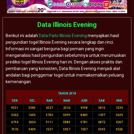
Data Illinois Evening
Berikut ini adalah
Data Paito Illinois Evening
menyajikan hasil
pengundian togel Illinois Evening secara lengkap dan rinci.
Informasi ini sangat berguna bagi pemain yang ingin
menganalisis hasil pengundian sebelumnya untuk merumuskan
prediksi togel Illinois Evening hari ini. Dengan akses praktis dan
pembaruan yang konsisten, Data Illinois Evening menjadi alat
andalan bagi penggemar togel untuk memaksimalkan peluang
kemenangan.
TAHUN 2018
SEN
SEL
RAB
KAM
JUM
SAB
MIN
9531
3385
4327
2316
9998
3810
1539
3262
1650
3782
5099
8483
1497
3639
6794
2634
9111
5883
5781
6872
4267
7576
3409
1537
5957
7207
0393
9365