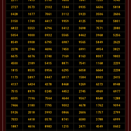
2371
1475
5790
9806
1841
1335
9343
2727
3573
2102
1344
0935
6636
5818
0428
1077
7061
3112
5923
3506
2606
3150
1749
4417
9959
4125
9008
5801
6822
5553
6796
0412
3698
7571
2080
5054
9000
0932
5565
8462
3968
5256
8549
0908
6795
6987
9565
5849
2623
2278
2746
4696
7450
6991
4954
3821
6675
6076
3740
7169
8163
8007
9803
4500
2189
5415
8871
7541
1168
2239
1815
8535
0956
6295
6058
6664
2238
1173
5897
0447
6917
1584
8903
2415
4137
6434
4378
8468
9269
6373
8948
7515
8979
0245
4452
2745
4969
6977
6505
7196
7564
4644
9567
8648
1288
7466
3180
7795
9002
4678
1762
9094
5926
2018
3993
0866
2606
1757
2799
7033
4418
0570
8741
6580
3788
6999
1887
4616
8983
1215
2471
4549
0602