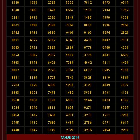
1318
1033
2323
5006
7812
8473
6514
1640
3406
3423
8667
1931
2104
1782
0181
8913
2026
5849
1485
4950
9038
4032
1390
2350
7069
0801
1996
2860
2482
9481
6980
6463
0160
8254
2823
9891
4672
6902
6546
4438
8487
7931
2083
5721
5823
2989
0779
6468
4303
3374
3602
2967
5819
3778
4341
6675
7863
3978
6426
7089
4042
4111
4499
8807
5694
2726
3364
6097
6285
9988
8831
3189
8723
7540
3828
1819
9569
7703
1925
4965
9233
3129
4349
3077
6833
8021
7493
1482
3995
3481
4191
9568
8960
1950
6856
2544
0423
8305
1214
3040
6311
5605
0271
4165
8097
0454
5132
9463
4701
3230
1211
7288
0795
1912
7680
9484
2756
0771
8617
4448
0347
5145
2329
3256
2454
2209
TAHUN 2019