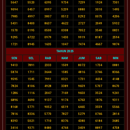
5647
5520
6395
9734
7239
1924
7301
9094
0457
0997
5239
0880
3010
1495
7985
4997
3807
0512
0292
0075
4206
5431
8400
8637
4622
2727
2049
5932
1570
0195
0500
0308
7052
3540
0831
9295
6722
0979
1430
9919
8187
2594
1721
8945
1635
1047
7474
4667
9874
TAHUN 2025
SEN
SEL
RAB
KAM
JUM
SAB
MIN
9413
7891
2333
1509
8072
1734
0881
5874
1711
3644
1585
4816
3746
8366
9595
1545
7991
0321
1731
4434
4148
7824
8106
4928
3389
9659
5707
8670
1286
1116
2047
7169
9650
3524
9241
6896
4690
9137
9174
6763
1876
9311
8168
5771
9052
6519
6465
3559
5566
7816
8336
5770
7827
5279
0746
2814
8393
5021
1710
8376
4380
6184
3685
3414
9371
8480
4744
3459
8897
4758