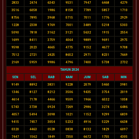
2833
2474
6343
9531
7947
6468
4279
3516
6058
1986
8158
7789
5857
1710
8756
7895
3968
0715
7011
1776
2929
1228
2338
9769
7001
3489
5218
5303
5090
7818
3162
3121
5632
1915
2554
1699
8411
3759
4064
9889
9691
2975
9598
2023
4665
4775
9152
4677
9708
7512
2721
2425
8652
2971
8231
7669
2169
5959
9986
4796
7400
5738
2732
TAHUN 2024
SEN
SEL
RAB
KAM
JUM
SAB
MIN
9149
8892
3831
9228
2079
5460
3981
1346
8127
8212
3506
9435
3754
2019
4614
7178
4466
9509
1966
6532
1058
5743
3738
0924
7269
2986
3274
6486
4057
5494
3098
1021
1152
9299
6839
9415
7457
3054
5232
4916
5229
6638
0320
4463
0528
0838
8132
1829
6097
7447
1562
1849
7350
6672
1755
4305