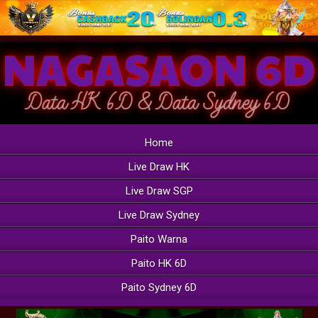
Home
Live Draw HK
Live Draw SGP
Live Draw Sydney
Paito Warna
Paito HK 6D
Paito Sydney 6D