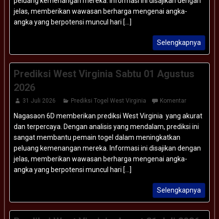
peluang kemenangan mereka. Informasi ini disajikan dengan
jelas, memberikan wawasan berharga mengenai angka-
angka yang berpotensi muncul hari [...]
Selengkapnya
Prediksi West Virginia Sabtu 01 Agustus
2026
31 Juli 2026
Prediksi Togel West Virginia
Komentar
Nagasaon 6D memberikan prediksi West Virginia yang akurat
dan terpercaya. Dengan analisis yang mendalam, prediksi ini
sangat membantu pemain togel dalam meningkatkan
peluang kemenangan mereka. Informasi ini disajikan dengan
jelas, memberikan wawasan berharga mengenai angka-
angka yang berpotensi muncul hari [...]
Selengkapnya