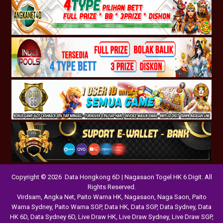
Copyright © 2026 Data Hongkong 6D | Nagasaon Togel HK 6 Digit. All
Rights Reserved.
Virdsam
,
Angka Net
,
Paito Warna HK
,
Nagasaon
,
Naga Saon
,
Paito
Warna Sydney
,
Paito Warna SGP
,
Data HK
,
Data SGP
,
Data Sydney
,
Data
HK 6D
,
Data Sydney 6D
,
Live Draw HK
,
Live Draw Sydney
,
Live Draw SGP
,