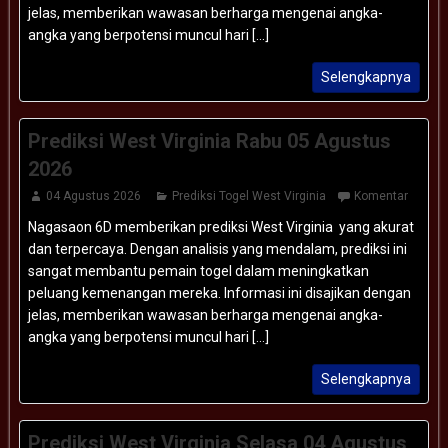
jelas, memberikan wawasan berharga mengenai angka-
angka yang berpotensi muncul hari [...]
Selengkapnya
Prediksi West Virginia Rabu 05 Agustus
2026
04 Agustus 2026
Prediksi Togel West Virginia
Komentar
Nagasaon 6D memberikan prediksi West Virginia yang akurat
dan terpercaya. Dengan analisis yang mendalam, prediksi ini
sangat membantu pemain togel dalam meningkatkan
peluang kemenangan mereka. Informasi ini disajikan dengan
jelas, memberikan wawasan berharga mengenai angka-
angka yang berpotensi muncul hari [...]
Selengkapnya
Prediksi West Virginia Selasa 04 Agustus