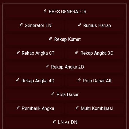
BBFS GENERATOR
Generator LN
Rumus Harian
Rekap Kumat
Rekap Angka CT
Rekap Angka 3D
Rekap Angka 2D
Rekap Angka 4D
Pola Dasar All
Pola Dasar
Pembalik Angka
Multi Kombinasi
LN vs DN