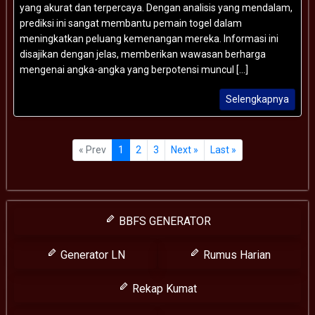
yang akurat dan terpercaya. Dengan analisis yang mendalam,
prediksi ini sangat membantu pemain togel dalam
meningkatkan peluang kemenangan mereka. Informasi ini
disajikan dengan jelas, memberikan wawasan berharga
mengenai angka-angka yang berpotensi muncul [...]
Selengkapnya
« Prev
1
2
3
Next »
Last »
BBFS GENERATOR
Generator LN
Rumus Harian
Rekap Kumat