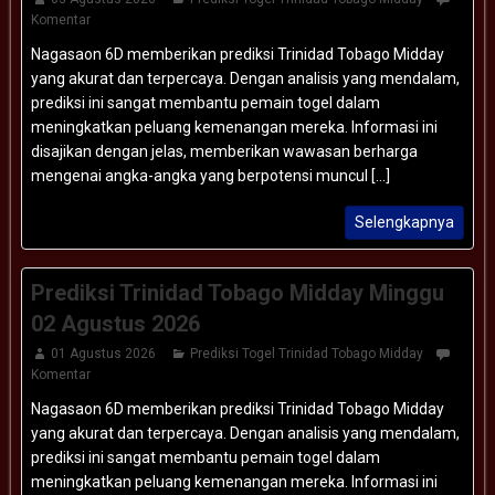
Komentar
Nagasaon 6D memberikan prediksi Trinidad Tobago Midday
yang akurat dan terpercaya. Dengan analisis yang mendalam,
prediksi ini sangat membantu pemain togel dalam
meningkatkan peluang kemenangan mereka. Informasi ini
disajikan dengan jelas, memberikan wawasan berharga
mengenai angka-angka yang berpotensi muncul [...]
Selengkapnya
Prediksi Trinidad Tobago Midday Minggu
02 Agustus 2026
01 Agustus 2026
Prediksi Togel Trinidad Tobago Midday
Komentar
Nagasaon 6D memberikan prediksi Trinidad Tobago Midday
yang akurat dan terpercaya. Dengan analisis yang mendalam,
prediksi ini sangat membantu pemain togel dalam
meningkatkan peluang kemenangan mereka. Informasi ini