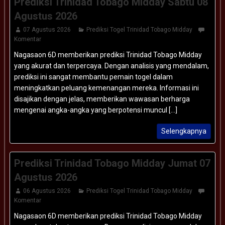
Prediksi Trinidad Tobago Midday Sabtu 08
Agustus 2026
07 Agustus 2026
Prediksi Togel Trinidad Tobago Midday
Komentar
Nagasaon 6D memberikan prediksi Trinidad Tobago Midday
yang akurat dan terpercaya. Dengan analisis yang mendalam,
prediksi ini sangat membantu pemain togel dalam
meningkatkan peluang kemenangan mereka. Informasi ini
disajikan dengan jelas, memberikan wawasan berharga
mengenai angka-angka yang berpotensi muncul [...]
Selengkapnya
Prediksi Trinidad Tobago Midday Jumat 07
Agustus 2026
06 Agustus 2026
Prediksi Togel Trinidad Tobago Midday
Komentar
Nagasaon 6D memberikan prediksi Trinidad Tobago Midday