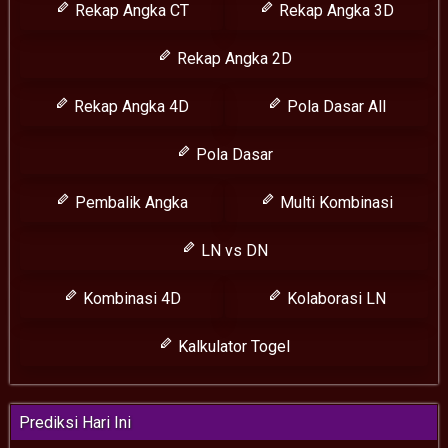
Rekap Angka CT
Rekap Angka 3D
Rekap Angka 2D
Rekap Angka 4D
Pola Dasar All
Pola Dasar
Pembalik Angka
Multi Kombinasi
LN vs DN
Kombinasi 4D
Kolaborasi LN
Kalkulator Togel
Prediksi Hari Ini