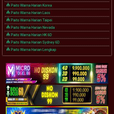
Paito Warna Harian Korea
Paito Warna Harian Laos
Paito Warna Harian Taipei
Paito Warna Harian Nevada
Paito Warna Harian HK 6D
Paito Warna Harian Sydney 6D
Paito Warna Harian Lengkap