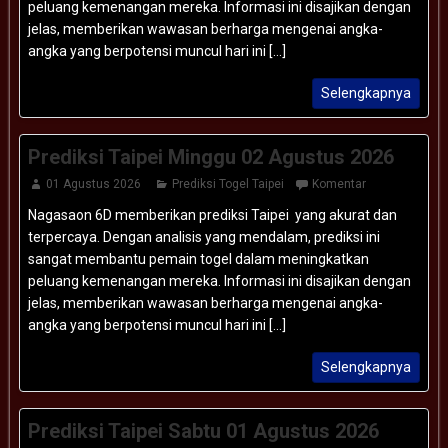
peluang kemenangan mereka. Informasi ini disajikan dengan
jelas, memberikan wawasan berharga mengenai angka-
angka yang berpotensi muncul hari ini [...]
Selengkapnya
Prediksi Taipei Minggu 02 Agustus 2026
01 Agustus 2026
Prediksi Togel Taipei
Komentar
Nagasaon 6D memberikan prediksi Taipei yang akurat dan
terpercaya. Dengan analisis yang mendalam, prediksi ini
sangat membantu pemain togel dalam meningkatkan
peluang kemenangan mereka. Informasi ini disajikan dengan
jelas, memberikan wawasan berharga mengenai angka-
angka yang berpotensi muncul hari ini [...]
Selengkapnya
Prediksi Taipei Sabtu 01 Agustus 2026