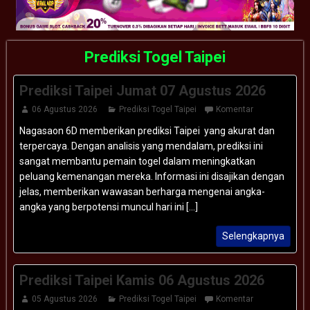
Prediksi Togel Taipei
Prediksi Taipei Jumat 07 Agustus 2026
06 Agustus 2026
Prediksi Togel Taipei
Komentar
Nagasaon 6D memberikan prediksi Taipei yang akurat dan
terpercaya. Dengan analisis yang mendalam, prediksi ini
sangat membantu pemain togel dalam meningkatkan
peluang kemenangan mereka. Informasi ini disajikan dengan
jelas, memberikan wawasan berharga mengenai angka-
angka yang berpotensi muncul hari ini [...]
Selengkapnya
Prediksi Taipei Kamis 06 Agustus 2026
05 Agustus 2026
Prediksi Togel Taipei
Komentar