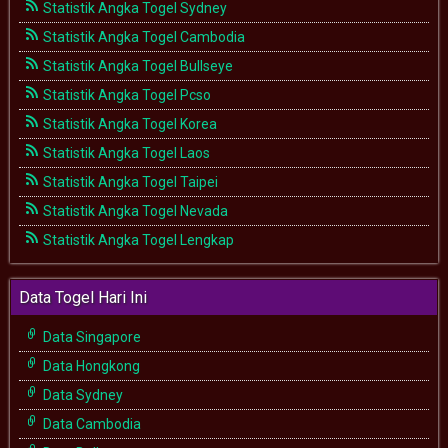
Statistik Angka Togel Sydney
Statistik Angka Togel Cambodia
Statistik Angka Togel Bullseye
Statistik Angka Togel Pcso
Statistik Angka Togel Korea
Statistik Angka Togel Laos
Statistik Angka Togel Taipei
Statistik Angka Togel Nevada
Statistik Angka Togel Lengkap
Data Togel Hari Ini
Data Singapore
Data Hongkong
Data Sydney
Data Cambodia