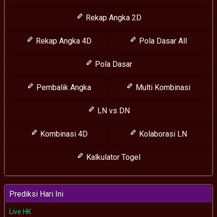
Rekap Angka 2D
Rekap Angka 4D
Pola Dasar All
Pola Dasar
Pembalik Angka
Multi Kombinasi
LN vs DN
Kombinasi 4D
Kolaborasi LN
Kalkulator Togel
Prediksi Hari Ini
Live HK