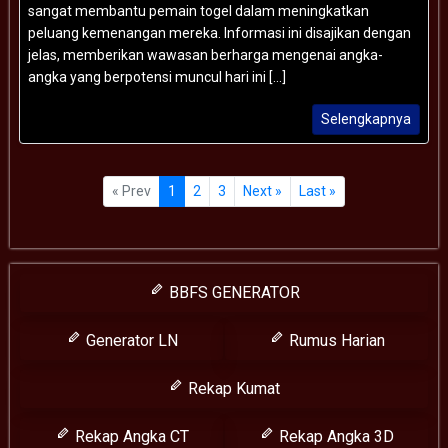
sangat membantu pemain togel dalam meningkatkan
peluang kemenangan mereka. Informasi ini disajikan dengan
jelas, memberikan wawasan berharga mengenai angka-
angka yang berpotensi muncul hari ini [...]
Selengkapnya
« Prev
1
2
3
Next »
Last »
BBFS GENERATOR
Generator LN
Rumus Harian
Rekap Kumat
Rekap Angka CT
Rekap Angka 3D