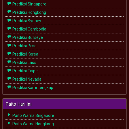
Prediksi Singapore
Prediksi Hongkong
Prediksi Sydney
Prediksi Cambodia
Prediksi Bullseye
Prediksi Pcso
Prediksi Korea
Prediksi Laos
Prediksi Taipei
Prediksi Nevada
Prediksi Kami Lengkap
Paito Hari Ini
Paito Warna Singapore
Paito Warna Hongkong