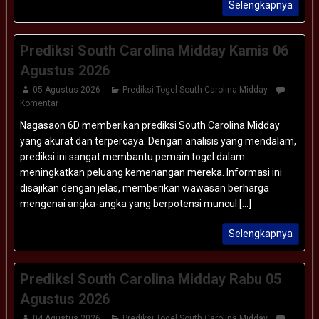
Selengkapnya
Prediksi South Carolina Midday Kamis 06
Agustus 2026
05 Agustus 2026
Prediksi Togel South Carolina Midday
Komentar
Nagasaon 6D memberikan prediksi South Carolina Midday
yang akurat dan terpercaya. Dengan analisis yang mendalam,
prediksi ini sangat membantu pemain togel dalam
meningkatkan peluang kemenangan mereka. Informasi ini
disajikan dengan jelas, memberikan wawasan berharga
mengenai angka-angka yang berpotensi muncul [...]
Selengkapnya
Prediksi South Carolina Midday Rabu 05
Agustus 2026
04 Agustus 2026
Prediksi Togel South Carolina Midday