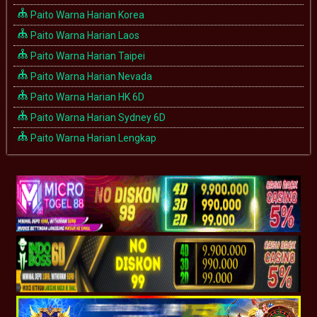
Paito Warna Harian Korea
Paito Warna Harian Laos
Paito Warna Harian Taipei
Paito Warna Harian Nevada
Paito Warna Harian HK 6D
Paito Warna Harian Sydney 6D
Paito Warna Harian Lengkap