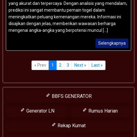
yang akurat dan terpercaya. Dengan analisis yang mendalam,
prediksi ini sangat membantu pemain togel dalam
meningkatkan peluang kemenangan mereka. Informasi ini
disajikan dengan jelas, memberikan wawasan berharga
mengenai angka-angka yang berpotensi muncul [...]
Selengkapnya
« Prev
1
2
3
Next »
Last »
BBFS GENERATOR
Generator LN
Rumus Harian
Rekap Kumat