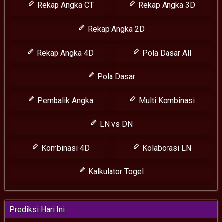
Rekap Angka CT
Rekap Angka 3D
Rekap Angka 2D
Rekap Angka 4D
Pola Dasar All
Pola Dasar
Pembalik Angka
Multi Kombinasi
LN vs DN
Kombinasi 4D
Kolaborasi LN
Kalkulator Togel
Prediksi Hari Ini