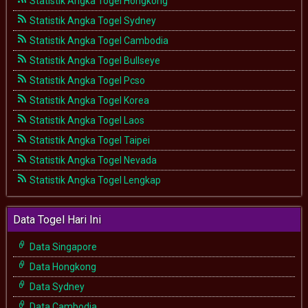
Statistik Angka Togel Hongkong
Statistik Angka Togel Sydney
Statistik Angka Togel Cambodia
Statistik Angka Togel Bullseye
Statistik Angka Togel Pcso
Statistik Angka Togel Korea
Statistik Angka Togel Laos
Statistik Angka Togel Taipei
Statistik Angka Togel Nevada
Statistik Angka Togel Lengkap
Data Togel Hari Ini
Data Singapore
Data Hongkong
Data Sydney
Data Cambodia