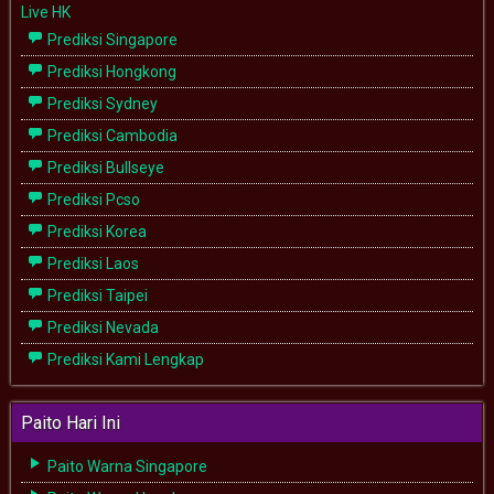
Live HK
Prediksi Singapore
Prediksi Hongkong
Prediksi Sydney
Prediksi Cambodia
Prediksi Bullseye
Prediksi Pcso
Prediksi Korea
Prediksi Laos
Prediksi Taipei
Prediksi Nevada
Prediksi Kami Lengkap
Paito Hari Ini
Paito Warna Singapore