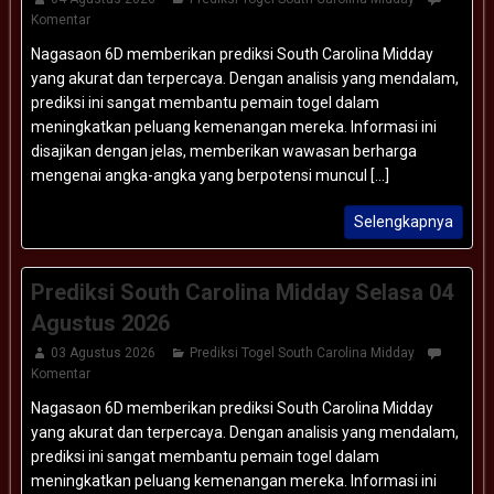
Komentar
Nagasaon 6D memberikan prediksi South Carolina Midday
yang akurat dan terpercaya. Dengan analisis yang mendalam,
prediksi ini sangat membantu pemain togel dalam
meningkatkan peluang kemenangan mereka. Informasi ini
disajikan dengan jelas, memberikan wawasan berharga
mengenai angka-angka yang berpotensi muncul [...]
Selengkapnya
Prediksi South Carolina Midday Selasa 04
Agustus 2026
03 Agustus 2026
Prediksi Togel South Carolina Midday
Komentar
Nagasaon 6D memberikan prediksi South Carolina Midday
yang akurat dan terpercaya. Dengan analisis yang mendalam,
prediksi ini sangat membantu pemain togel dalam
meningkatkan peluang kemenangan mereka. Informasi ini