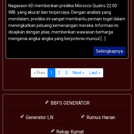
Nagasaon 6D memberikan prediksi Morocco Quatro 22:00
WIB yang akurat dan terpercaya. Dengan analisis yang
mendalam, prediksi ini sangat membantu pemain togel dalam
meningkatkan peluang kemenangan mereka. Informasi ini
disajikan dengan jelas, memberikan wawasan berharga
mengenai angka-angka yang berpotensi muncul [...]
Selengkapnya
« Prev
1
2
3
Next »
Last »
BBFS GENERATOR
Generator LN
Rumus Harian
Rekap Kumat