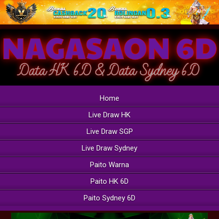
Home
Live Draw HK
Live Draw SGP
Live Draw Sydney
Paito Warna
Paito HK 6D
Paito Sydney 6D