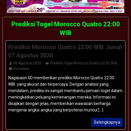
Prediksi Togel Morocco Quatro 22:00
WIB
Prediksi Morocco Quatro 22:00 WIB Jumat
07 Agustus 2026
06 Agustus 2026
Prediksi Togel Morocco Quatro 22:00 WIB
Komentar
Nagasaon 6D memberikan prediksi Morocco Quatro 22:00
WIB yang akurat dan terpercaya. Dengan analisis yang
mendalam, prediksi ini sangat membantu pemain togel dalam
meningkatkan peluang kemenangan mereka. Informasi ini
disajikan dengan jelas, memberikan wawasan berharga
mengenai angka-angka yang berpotensi muncul [...]
Selengkapnya