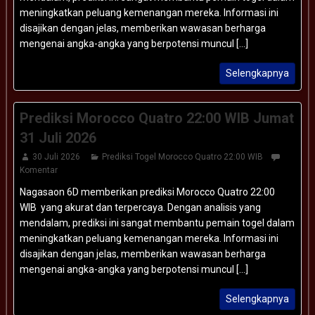
meningkatkan peluang kemenangan mereka. Informasi ini
disajikan dengan jelas, memberikan wawasan berharga
mengenai angka-angka yang berpotensi muncul [...]
Selengkapnya
Prediksi Morocco Quatro 22:00 WIB Jumat
31 Juli 2026
30 Juli 2026
Prediksi Togel Morocco Quatro 22:00 WIB
Komentar
Nagasaon 6D memberikan prediksi Morocco Quatro 22:00
WIB yang akurat dan terpercaya. Dengan analisis yang
mendalam, prediksi ini sangat membantu pemain togel dalam
meningkatkan peluang kemenangan mereka. Informasi ini
disajikan dengan jelas, memberikan wawasan berharga
mengenai angka-angka yang berpotensi muncul [...]
Selengkapnya