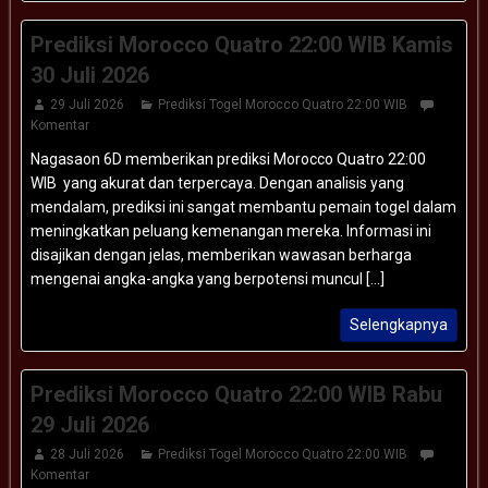
Prediksi Morocco Quatro 22:00 WIB Kamis
30 Juli 2026
29 Juli 2026
Prediksi Togel Morocco Quatro 22:00 WIB
Komentar
Nagasaon 6D memberikan prediksi Morocco Quatro 22:00
WIB yang akurat dan terpercaya. Dengan analisis yang
mendalam, prediksi ini sangat membantu pemain togel dalam
meningkatkan peluang kemenangan mereka. Informasi ini
disajikan dengan jelas, memberikan wawasan berharga
mengenai angka-angka yang berpotensi muncul [...]
Selengkapnya
Prediksi Morocco Quatro 22:00 WIB Rabu
29 Juli 2026
28 Juli 2026
Prediksi Togel Morocco Quatro 22:00 WIB
Komentar