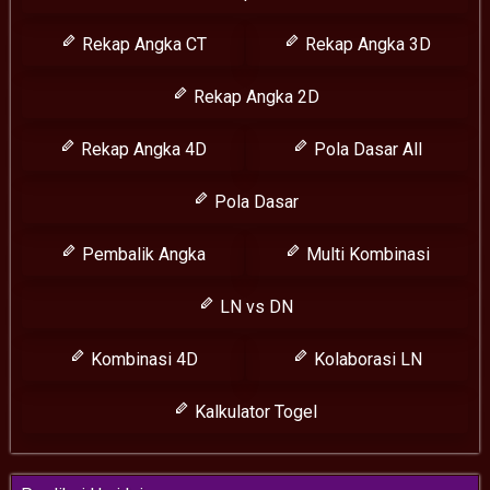
Rekap Angka CT
Rekap Angka 3D
Rekap Angka 2D
Rekap Angka 4D
Pola Dasar All
Pola Dasar
Pembalik Angka
Multi Kombinasi
LN vs DN
Kombinasi 4D
Kolaborasi LN
Kalkulator Togel