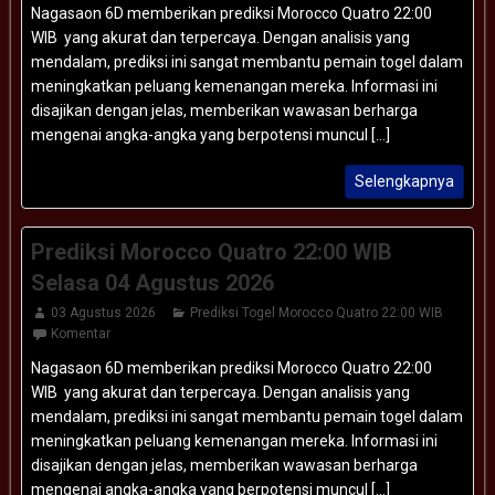
Nagasaon 6D memberikan prediksi Morocco Quatro 22:00
WIB yang akurat dan terpercaya. Dengan analisis yang
mendalam, prediksi ini sangat membantu pemain togel dalam
meningkatkan peluang kemenangan mereka. Informasi ini
disajikan dengan jelas, memberikan wawasan berharga
mengenai angka-angka yang berpotensi muncul [...]
Selengkapnya
Prediksi Morocco Quatro 22:00 WIB
Selasa 04 Agustus 2026
03 Agustus 2026
Prediksi Togel Morocco Quatro 22:00 WIB
Komentar
Nagasaon 6D memberikan prediksi Morocco Quatro 22:00
WIB yang akurat dan terpercaya. Dengan analisis yang
mendalam, prediksi ini sangat membantu pemain togel dalam
meningkatkan peluang kemenangan mereka. Informasi ini
disajikan dengan jelas, memberikan wawasan berharga
mengenai angka-angka yang berpotensi muncul [...]