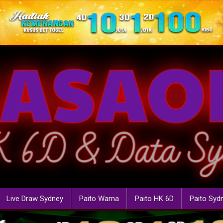
Live Draw Sydney
Paito Warna
Paito HK 6D
Paito Syd