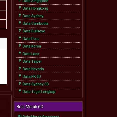
Data Singapore
Data Hongkong
Data Sydney
Data Cambodia
Data Bullseye
Data Pcso
Data Korea
Data Laos
Data Taipei
Data Nevada
Data HK 6D
Data Sydney 6D
Data Togel Lengkap
Bola Merah 6D
Bola Merah Singapore