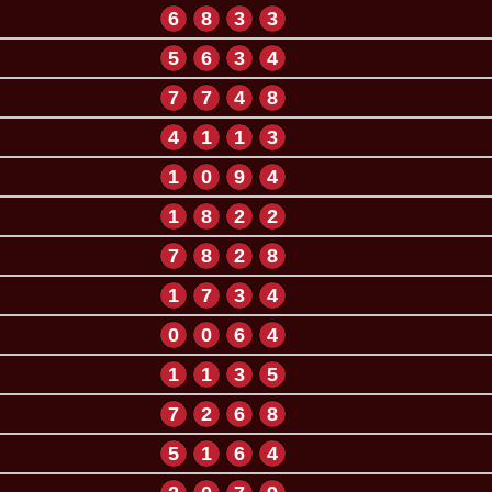
6
8
3
3
5
6
3
4
7
7
4
8
4
1
1
3
1
0
9
4
1
8
2
2
7
8
2
8
1
7
3
4
0
0
6
4
1
1
3
5
7
2
6
8
5
1
6
4