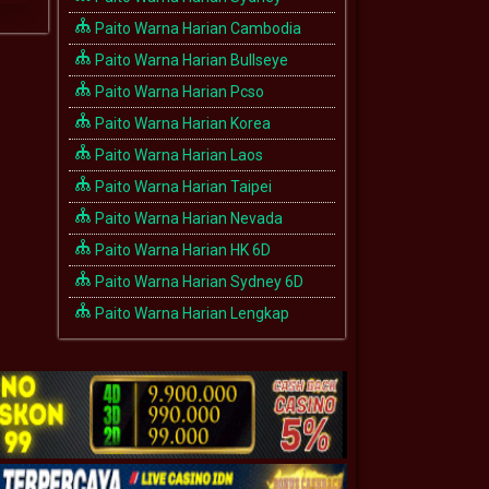
Paito Warna Harian Cambodia
Paito Warna Harian Bullseye
Paito Warna Harian Pcso
Paito Warna Harian Korea
Paito Warna Harian Laos
Paito Warna Harian Taipei
Paito Warna Harian Nevada
Paito Warna Harian HK 6D
Paito Warna Harian Sydney 6D
Paito Warna Harian Lengkap