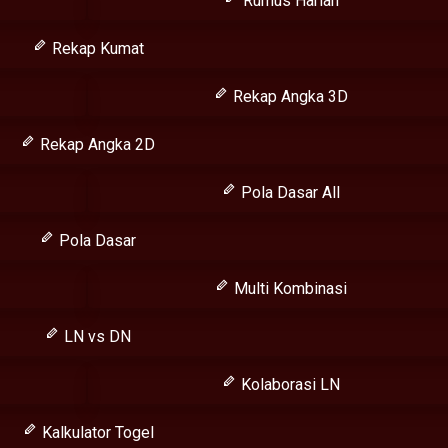
Rumus Harian
Rekap Kumat
Rekap Angka 3D
Rekap Angka 2D
Pola Dasar All
Pola Dasar
Multi Kombinasi
LN vs DN
Kolaborasi LN
Kalkulator Togel