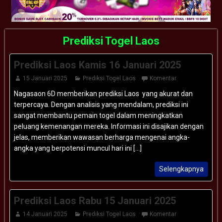
Prediksi Togel Laos
Prediksi Laos Kamis 16 Januari 2025
15 Januari 2025
Prediksi Togel Laos
Komentar
Nagasaon 6D memberikan prediksi Laos yang akurat dan
terpercaya. Dengan analisis yang mendalam, prediksi ini
sangat membantu pemain togel dalam meningkatkan
peluang kemenangan mereka. Informasi ini disajikan dengan
jelas, memberikan wawasan berharga mengenai angka-
angka yang berpotensi muncul hari ini [...]
Selengkapnya
Prediksi Laos Rabu 15 Januari 2025
14 Januari 2025
Prediksi Togel Laos
Komentar