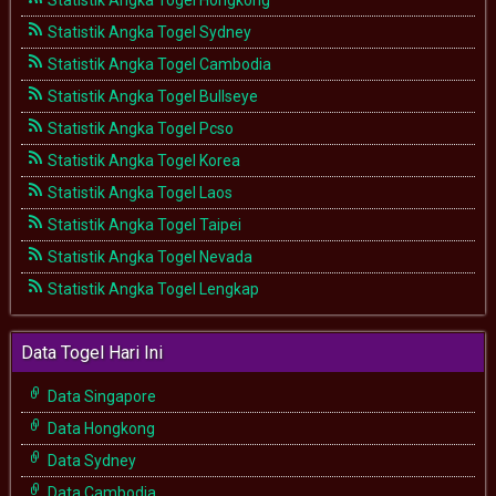
Statistik Angka Togel Hongkong
Statistik Angka Togel Sydney
Statistik Angka Togel Cambodia
Statistik Angka Togel Bullseye
Statistik Angka Togel Pcso
Statistik Angka Togel Korea
Statistik Angka Togel Laos
Statistik Angka Togel Taipei
Statistik Angka Togel Nevada
Statistik Angka Togel Lengkap
Data Togel Hari Ini
Data Singapore
Data Hongkong
Data Sydney
Data Cambodia