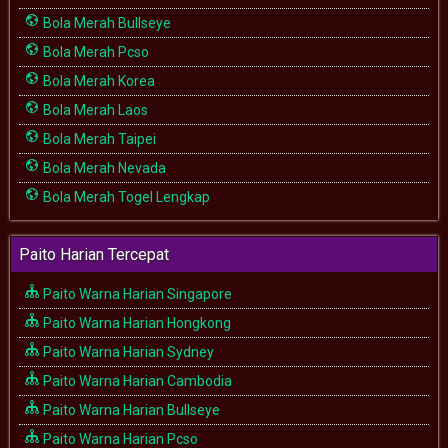
Bola Merah Bullseye
Bola Merah Pcso
Bola Merah Korea
Bola Merah Laos
Bola Merah Taipei
Bola Merah Nevada
Bola Merah Togel Lengkap
Paito Harian Tercepat
Paito Warna Harian Singapore
Paito Warna Harian Hongkong
Paito Warna Harian Sydney
Paito Warna Harian Cambodia
Paito Warna Harian Bullseye
Paito Warna Harian Pcso