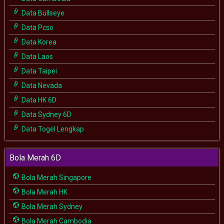
Data Bullseye
Data Pcso
Data Korea
Data Laos
Data Taipei
Data Nevada
Data HK 6D
Data Sydney 6D
Data Togel Lengkap
Bola Merah 6D
Bola Merah Singapore
Bola Merah HK
Bola Merah Sydney
Bola Merah Cambodia