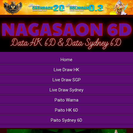
Home
Live Draw HK
Live Draw SGP
Live Draw Sydney
Paito Warna
Paito HK 6D
Paito Sydney 6D