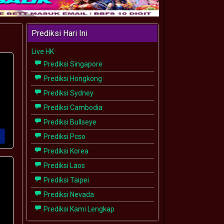
Prediksi Hari Ini
Live HK
Prediksi Singapore
Prediksi Hongkong
Prediksi Sydney
Prediksi Cambodia
Prediksi Bullseye
a
Prediksi Pcso
Prediksi Korea
Prediksi Laos
Prediksi Taipei
Prediksi Nevada
Prediksi Kami Lengkap