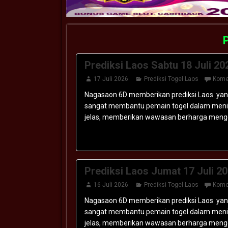
Prediksi Laos Sabtu 18 Juli 20
17 Juli 2026
Prediksi Togel Laos
Kome
Nagasaon 6D memberikan prediksi Laos yang 
sangat membantu pemain togel dalam menin
jelas, memberikan wawasan berharga mengena
Prediksi Laos Jumat 17 Juli 2
16 Juli 2026
Prediksi Togel Laos
Kome
Nagasaon 6D memberikan prediksi Laos yang 
sangat membantu pemain togel dalam menin
jelas, memberikan wawasan berharga mengena