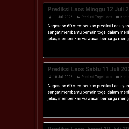
Prediksi Laos Minggu 12 Juli 
11 Juli 2026
Prediksi Togel Laos
Kome
Nagasaon 6D memberikan prediksi Laos yang 
sangat membantu pemain togel dalam menin
jelas, memberikan wawasan berharga mengena
Prediksi Laos Sabtu 11 Juli 20
10 Juli 2026
Prediksi Togel Laos
Kome
Nagasaon 6D memberikan prediksi Laos yang 
sangat membantu pemain togel dalam menin
jelas, memberikan wawasan berharga mengena
Prediksi Laos Jumat 10 Juli 2