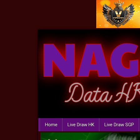
Home
Live Draw HK
Live Draw SGP