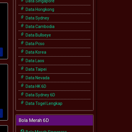
Data Singapore
Data Hongkong
Data Sydney
Data Cambodia
Data Bullseye
Data Pcso
a
Data Korea
Data Laos
Data Taipei
Data Nevada
Data HK 6D
Data Sydney 6D
Data Togel Lengkap
a
Bola Merah 6D
Bola Merah Singapore