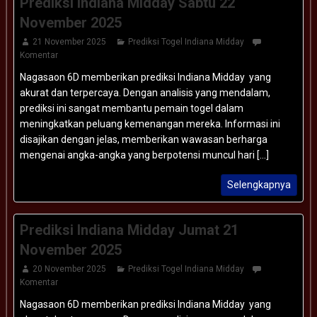
Prediksi Indiana Midday Sabtu 22
November 2025
21 November 2025
Prediksi Togel Indiana Midday
Komentar
Nagasaon 6D memberikan prediksi Indiana Midday yang
akurat dan terpercaya. Dengan analisis yang mendalam,
prediksi ini sangat membantu pemain togel dalam
meningkatkan peluang kemenangan mereka. Informasi ini
disajikan dengan jelas, memberikan wawasan berharga
mengenai angka-angka yang berpotensi muncul hari [...]
Selengkapnya
Prediksi Indiana Midday Jumat 21
November 2025
20 November 2025
Prediksi Togel Indiana Midday
Komentar
Nagasaon 6D memberikan prediksi Indiana Midday yang