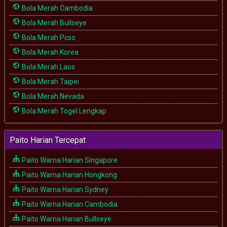
Bola Merah Cambodia
Bola Merah Bullseye
Bola Merah Pcso
Bola Merah Korea
Bola Merah Laos
Bola Merah Taipei
Bola Merah Nevada
Bola Merah Togel Lengkap
Paito Harian Tercepat
Paito Warna Harian Singapore
Paito Warna Harian Hongkong
Paito Warna Harian Sydney
Paito Warna Harian Cambodia
Paito Warna Harian Bullseye