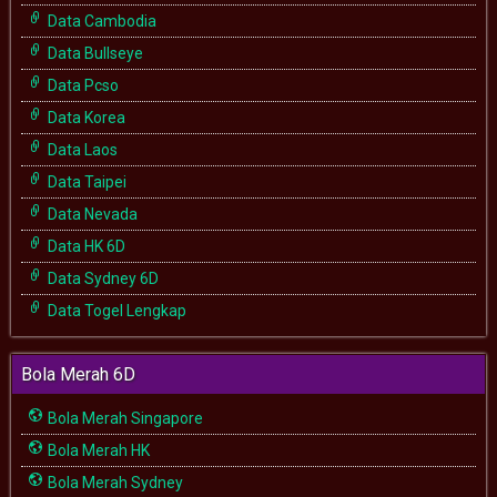
Data Cambodia
Data Bullseye
Data Pcso
Data Korea
Data Laos
Data Taipei
Data Nevada
Data HK 6D
Data Sydney 6D
Data Togel Lengkap
Bola Merah 6D
Bola Merah Singapore
Bola Merah HK
Bola Merah Sydney