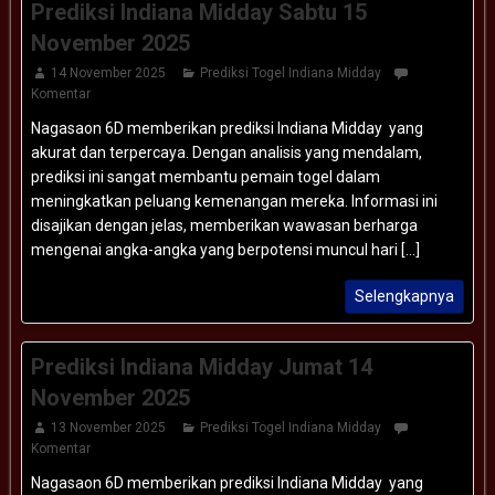
Prediksi Indiana Midday Sabtu 15
November 2025
14 November 2025
Prediksi Togel Indiana Midday
Komentar
Nagasaon 6D memberikan prediksi Indiana Midday yang
akurat dan terpercaya. Dengan analisis yang mendalam,
prediksi ini sangat membantu pemain togel dalam
meningkatkan peluang kemenangan mereka. Informasi ini
disajikan dengan jelas, memberikan wawasan berharga
mengenai angka-angka yang berpotensi muncul hari [...]
Selengkapnya
Prediksi Indiana Midday Jumat 14
November 2025
13 November 2025
Prediksi Togel Indiana Midday
Komentar
Nagasaon 6D memberikan prediksi Indiana Midday yang