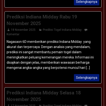
Selengkapnya
Prediksi Indiana Midday Rabu 19
November 2025
18 November 2025
Prediksi Togel Indiana Midday
Komentar
Nagasaon 6D memberikan prediksi Indiana Midday yang
akurat dan terpercaya. Dengan analisis yang mendalam,
prediksi ini sangat membantu pemain togel dalam
meningkatkan peluang kemenangan mereka. Informasi ini
disajikan dengan jelas, memberikan wawasan berharga
mengenai angka-angka yang berpotensi muncul hari [...]
Selengkapnya
Prediksi Indiana Midday Selasa 18
November 2025
17 November 2025
Prediksi Togel Indiana Midday