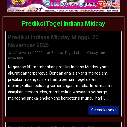
Prediksi Togel Indiana Midday
Prediksi Indiana Midday Minggu 23
November 2025
22 November 2025
Prediksi Togel Indiana Midday
Komentar
Nagasaon 6D memberikan prediksi Indiana Midday yang
akurat dan terpercaya. Dengan analisis yang mendalam,
prediksi ini sangat membantu pemain togel dalam
meningkatkan peluang kemenangan mereka. Informasi ini
disajikan dengan jelas, memberikan wawasan berharga
mengenai angka-angka yang berpotensi muncul hari [...]
Selengkapnya