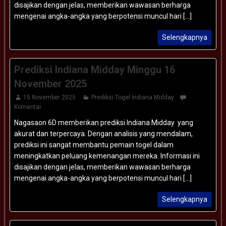
disajikan dengan jelas, memberikan wawasan berharga
mengenai angka-angka yang berpotensi muncul hari [...]
Selengkapnya
Prediksi Indiana Midday Minggu 16
November 2025
15 November 2025
Prediksi Togel Indiana Midday
Komentar
Nagasaon 6D memberikan prediksi Indiana Midday yang
akurat dan terpercaya. Dengan analisis yang mendalam,
prediksi ini sangat membantu pemain togel dalam
meningkatkan peluang kemenangan mereka. Informasi ini
disajikan dengan jelas, memberikan wawasan berharga
mengenai angka-angka yang berpotensi muncul hari [...]
Selengkapnya