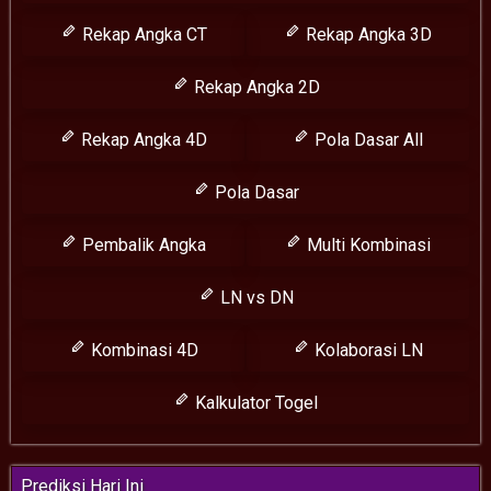
Rekap Angka CT
Rekap Angka 3D
Rekap Angka 2D
Rekap Angka 4D
Pola Dasar All
Pola Dasar
Pembalik Angka
Multi Kombinasi
LN vs DN
Kombinasi 4D
Kolaborasi LN
Kalkulator Togel
Prediksi Hari Ini