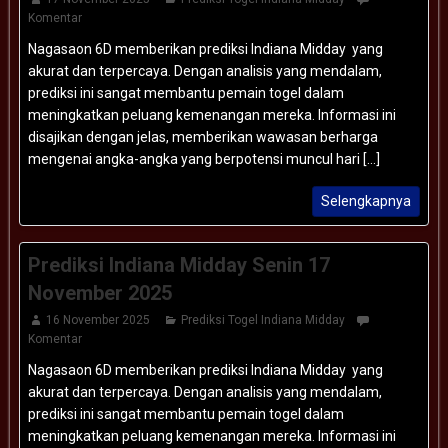
Komentar
Nagasaon 6D memberikan prediksi Indiana Midday yang
akurat dan terpercaya. Dengan analisis yang mendalam,
prediksi ini sangat membantu pemain togel dalam
meningkatkan peluang kemenangan mereka. Informasi ini
disajikan dengan jelas, memberikan wawasan berharga
mengenai angka-angka yang berpotensi muncul hari [...]
Selengkapnya
Prediksi Indiana Midday Senin 17
November 2025
16 November 2025
Prediksi Togel Indiana Midday
Komentar
Nagasaon 6D memberikan prediksi Indiana Midday yang
akurat dan terpercaya. Dengan analisis yang mendalam,
prediksi ini sangat membantu pemain togel dalam
meningkatkan peluang kemenangan mereka. Informasi ini