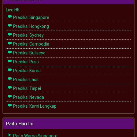
Live HK
Prediksi Singapore
Prediksi Hongkong
Prediksi Sydney
Prediksi Cambodia
Prediksi Bullseye
Prediksi Pcso
Prediksi Korea
Prediksi Laos
Prediksi Taipei
Prediksi Nevada
Prediksi Kami Lengkap
Paito Hari Ini
Paito Warna Singapore