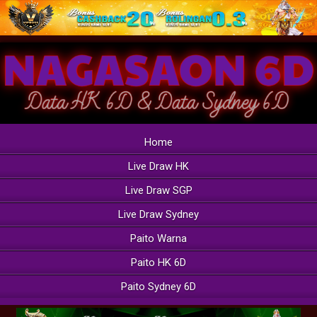
Home
Live Draw HK
Live Draw SGP
Live Draw Sydney
Paito Warna
Paito HK 6D
Paito Sydney 6D