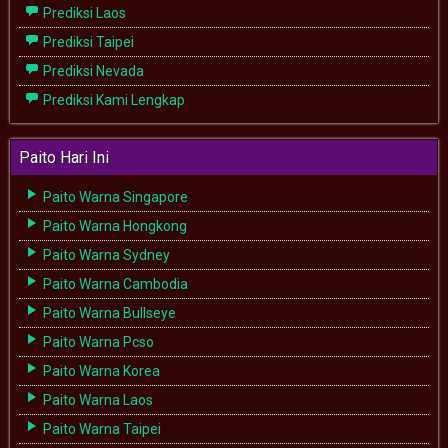
Prediksi Laos
Prediksi Taipei
Prediksi Nevada
Prediksi Kami Lengkap
Paito Hari Ini
Paito Warna Singapore
Paito Warna Hongkong
Paito Warna Sydney
Paito Warna Cambodia
Paito Warna Bullseye
Paito Warna Pcso
Paito Warna Korea
Paito Warna Laos
Paito Warna Taipei