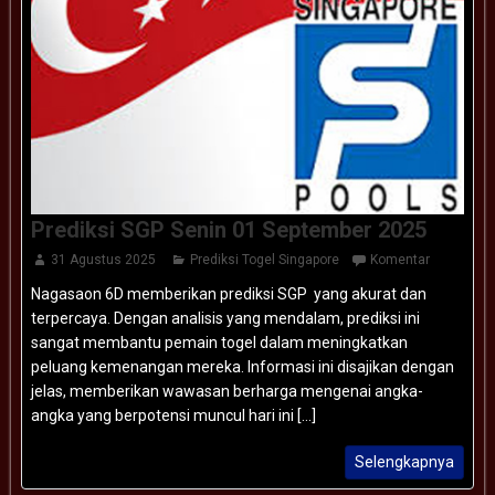
Prediksi SGP Senin 01 September 2025
31 Agustus 2025
Prediksi Togel Singapore
Komentar
Nagasaon 6D memberikan prediksi SGP yang akurat dan
terpercaya. Dengan analisis yang mendalam, prediksi ini
sangat membantu pemain togel dalam meningkatkan
peluang kemenangan mereka. Informasi ini disajikan dengan
jelas, memberikan wawasan berharga mengenai angka-
angka yang berpotensi muncul hari ini [...]
Selengkapnya