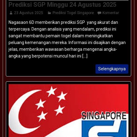
Prediksi SGP Minggu 24 Agustus 2025
23 Agustus 2025
Prediksi Togel Singapore
Komentar
Nagasaon 6D memberikan prediksi SGP yang akurat dan
terpercaya. Dengan analisis yang mendalam, prediksi ini
sangat membantu pemain togel dalam meningkatkan
peluang kemenangan mereka. Informasi ini disajikan dengan
jelas, memberikan wawasan berharga mengenai angka-
angka yang berpotensi muncul hari ini [...]
Selengkapnya