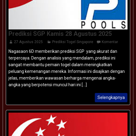
Prediksi SGP Kamis 28 Agustus 2025
27 Agustus 2025
Prediksi Togel Singapore
Komentar
Nagasaon 6D memberikan prediksi SGP yang akurat dan
terpercaya. Dengan analisis yang mendalam, prediksi ini
sangat membantu pemain togel dalam meningkatkan
peluang kemenangan mereka. Informasi ini disajikan dengan
jelas, memberikan wawasan berharga mengenai angka-
angka yang berpotensi muncul hari ini [...]
Selengkapnya