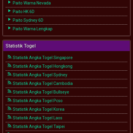
Paito Warna Nevada
Paito HK 6D
Paito Sydney 6D
Paito Warna Lengkap
Statistik Togel
Statistik Angka Togel Singapore
Statistik Angka Togel Hongkong
Statistik Angka Togel Sydney
Statistik Angka Togel Cambodia
Statistik Angka Togel Bullseye
Statistik Angka Togel Pcso
Statistik Angka Togel Korea
Statistik Angka Togel Laos
Statistik Angka Togel Taipei