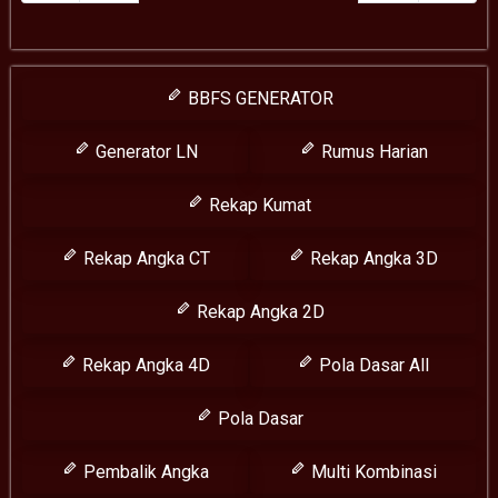
BBFS GENERATOR
Generator LN
Rumus Harian
Rekap Kumat
Rekap Angka CT
Rekap Angka 3D
Rekap Angka 2D
Rekap Angka 4D
Pola Dasar All
Pola Dasar
Pembalik Angka
Multi Kombinasi