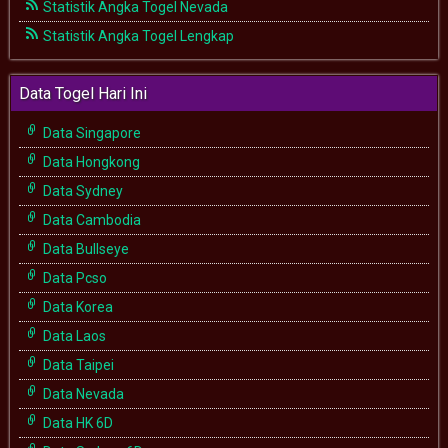
Statistik Angka Togel Nevada
Statistik Angka Togel Lengkap
Data Togel Hari Ini
Data Singapore
Data Hongkong
Data Sydney
Data Cambodia
Data Bullseye
Data Pcso
Data Korea
Data Laos
Data Taipei
Data Nevada
Data HK 6D