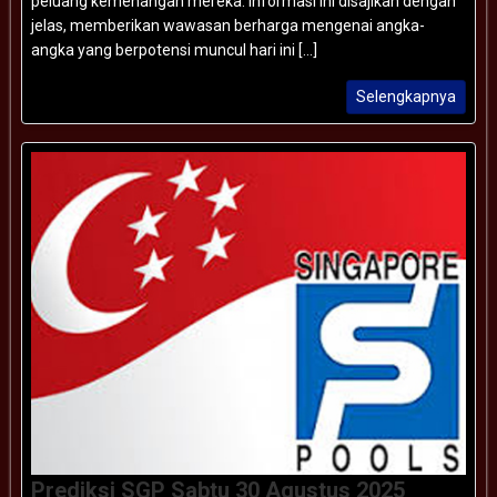
peluang kemenangan mereka. Informasi ini disajikan dengan
jelas, memberikan wawasan berharga mengenai angka-
angka yang berpotensi muncul hari ini [...]
Selengkapnya
Prediksi SGP Sabtu 30 Agustus 2025