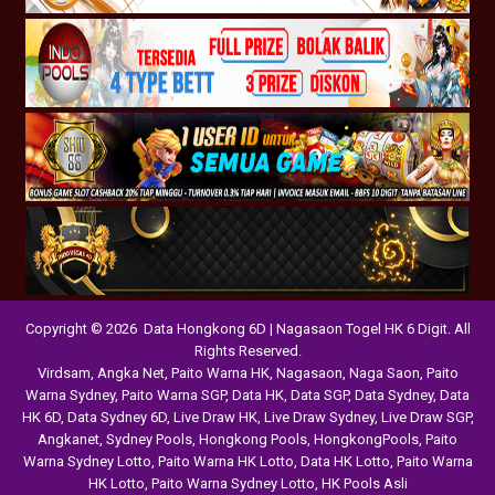
Copyright © 2026 Data Hongkong 6D | Nagasaon Togel HK 6 Digit. All
Rights Reserved.
Virdsam
,
Angka Net
,
Paito Warna HK
,
Nagasaon
,
Naga Saon
,
Paito
Warna Sydney
,
Paito Warna SGP
,
Data HK
,
Data SGP
,
Data Sydney
,
Data
HK 6D
,
Data Sydney 6D
,
Live Draw HK
,
Live Draw Sydney
,
Live Draw SGP
,
Angkanet
,
Sydney Pools
,
Hongkong Pools
,
HongkongPools
,
Paito
Warna Sydney Lotto
,
Paito Warna HK Lotto
,
Data HK Lotto
,
Paito Warna
HK Lotto
,
Paito Warna Sydney Lotto
,
HK Pools Asli