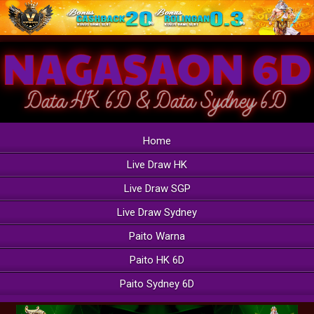
Home
Live Draw HK
Live Draw SGP
Live Draw Sydney
Paito Warna
Paito HK 6D
Paito Sydney 6D