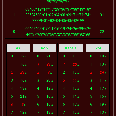
90*95*96*97
03*06*12*14*15*29*36*37*38*43*48*
1
53*54*60*61*62*64*68*69*71*73*74*
31
77*79*81*82*84*85*86*89*99
00*02*05*07*11*16*19*24*26*39*42*
0
22
44*57*63*65*66*72*76*87*88*92*98
As
Kop
Kepala
Ekor
0
12
0
21
0
16
0
18
x
x
x
x
1
16
1
21
1
20
1
13
x
x
x
x
2
21
2
9
2
18
2
24
x
x
x
x
3
16
3
20
3
11
3
11
x
x
x
x
4
18
4
12
4
13
4
17
x
x
x
x
5
21
5
16
5
14
5
15
x
x
x
x
6
9
6
10
6
17
6
19
x
x
x
x
7
12
7
18
7
15
7
13
x
x
x
x