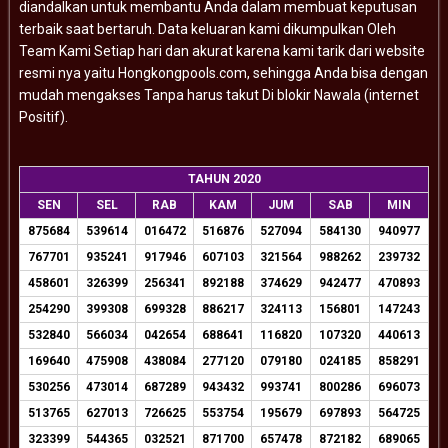
diandalkan untuk membantu Anda dalam membuat keputusan
terbaik saat bertaruh. Data keluaran kami dikumpulkan Oleh
Team Kami Setiap hari dan akurat karena kami tarik dari website
resmi nya yaitu Hongkongpools.com, sehingga Anda bisa dengan
mudah mengakses Tanpa harus takut Di blokir Nawala (internet
Positif).
TAHUN 2020
SEN
SEL
RAB
KAM
JUM
SAB
MIN
875684
539614
016472
516876
527094
584130
940977
767701
935241
917946
607103
321564
988262
239732
458601
326399
256341
892188
374629
942477
470893
254290
399308
699328
886217
324113
156801
147243
532840
566034
042654
688641
116820
107320
440613
169640
475908
438084
277120
079180
024185
858291
530256
473014
687289
943432
993741
800286
696073
513765
627013
726625
553754
195679
697893
564725
323399
544365
032521
871700
657478
872182
689065