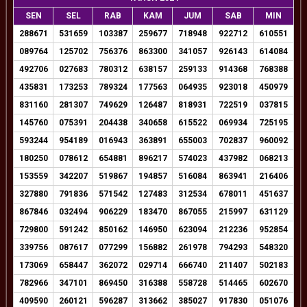
SEN
SEL
RAB
KAM
JUM
SAB
MIN
288671
531659
103387
259677
718948
922712
610551
089764
125702
756376
863300
341057
926143
614084
492706
027683
780312
638157
259133
914368
768388
435831
173253
789324
177563
064935
923018
450979
831160
281307
749629
126487
818931
722519
037815
145760
075391
204438
340658
615522
069934
725195
593244
954189
016943
363891
655003
702837
960092
180250
078612
654881
896217
574023
437982
068213
153559
342207
519867
194857
516084
863941
216406
327880
791836
571542
127483
312534
678011
451637
867846
032494
906229
183470
867055
215997
631129
729800
591242
850162
146950
623094
212236
952854
339756
087617
077299
156882
261978
794293
548320
173069
658447
362072
029714
666740
211407
502183
782966
347101
869450
316388
558728
514465
602670
409590
260121
596287
313662
385027
917830
051076