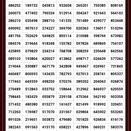
486252
189732
045813
932658
265201
750385
808169
260073
477402
790324
512914
304247
921643
564102
286210
035498
288710
141335
751489
439077
853448
690092
907613
274227
369700
020363
136017
510296
481756
702629
549825
855114
210588
398769
673982
084576
319644
918348
155782
097826
689849
754107
425895
079829
234214
768708
308259
235648
842566
089103
193804
620027
413862
698717
026639
577262
219044
530887
667179
342808
949467
024961
731845
460487
800593
143435
782793
927013
258741
805337
177463
649359
498250
570376
389202
204063
926874
270489
512843
033752
158644
312962
846937
620559
798445
182429
055879
239158
475364
562190
903358
371452
480380
015277
161637
821499
918992
320451
712263
176987
517070
231567
029804
645902
553265
891026
219651
503872
479680
701825
926834
416176
382243
091563
415170
658221
427896
069231
583370