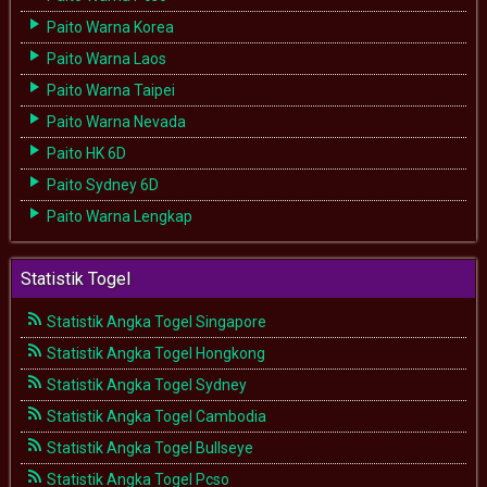
Paito Warna Korea
Paito Warna Laos
Paito Warna Taipei
Paito Warna Nevada
Paito HK 6D
Paito Sydney 6D
Paito Warna Lengkap
Statistik Togel
Statistik Angka Togel Singapore
Statistik Angka Togel Hongkong
Statistik Angka Togel Sydney
Statistik Angka Togel Cambodia
Statistik Angka Togel Bullseye
Statistik Angka Togel Pcso