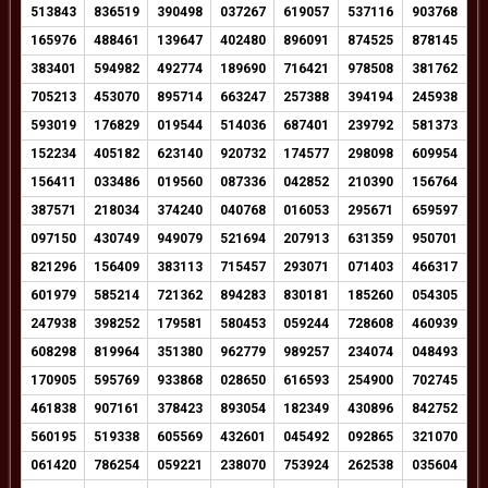
513843
836519
390498
037267
619057
537116
903768
165976
488461
139647
402480
896091
874525
878145
383401
594982
492774
189690
716421
978508
381762
705213
453070
895714
663247
257388
394194
245938
593019
176829
019544
514036
687401
239792
581373
152234
405182
623140
920732
174577
298098
609954
156411
033486
019560
087336
042852
210390
156764
387571
218034
374240
040768
016053
295671
659597
097150
430749
949079
521694
207913
631359
950701
821296
156409
383113
715457
293071
071403
466317
601979
585214
721362
894283
830181
185260
054305
247938
398252
179581
580453
059244
728608
460939
608298
819964
351380
962779
989257
234074
048493
170905
595769
933868
028650
616593
254900
702745
461838
907161
378423
893054
182349
430896
842752
560195
519338
605569
432601
045492
092865
321070
061420
786254
059221
238070
753924
262538
035604