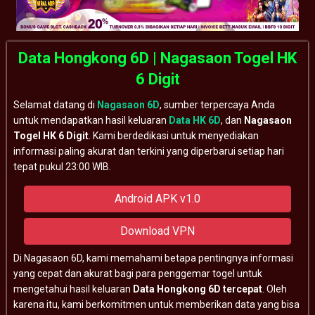
Data Hongkong 6D | Nagasaon Togel HK
6 Digit
Selamat datang di
Nagasaon 6D
, sumber terpercaya Anda
untuk mendapatkan hasil keluaran
Data HK 6D
, dan
Nagasaon
Togel HK 6 Digit
. Kami berdedikasi untuk menyediakan
informasi paling akurat dan terkini yang diperbarui setiap hari
tepat pukul 23:00 WIB.
Android APK v1.0
Download VPN
Di Nagasaon 6D, kami memahami betapa pentingnya informasi
yang cepat dan akurat bagi para penggemar togel untuk
mengetahui hasil keluaran
Data Hongkong 6D tercepat
. Oleh
karena itu, kami berkomitmen untuk memberikan data yang bisa