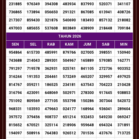
231885
976349
394308
483934
837993
520371
341107
736865
173894
056650
291321
867085
613941
408726
217307
859430
321876
540690
183493
857132
218082
497003
685655
537608
803849
438909
218448
709184
TAHUN 2026
SEN
SEL
RAB
KAM
JUM
SAB
MIN
954864
615730
485991
879766
027005
398551
150940
743688
214043
289301
504967
165889
579385
162771
791297
719578
362931
025741
841105
272736
903352
316244
191353
204461
573249
465207
329957
497925
814767
059211
186525
234181
637543
704223
210428
316794
423091
648069
502971
278300
917445
938853
751092
809569
277105
553798
150286
307344
542072
968331
103593
479663
024177
168964
936041
289604
397572
379456
908737
651214
932453
549230
069247
815652
670521
325114
218906
959648
694324
371891
194097
508916
764383
926512
701536
437676
713725