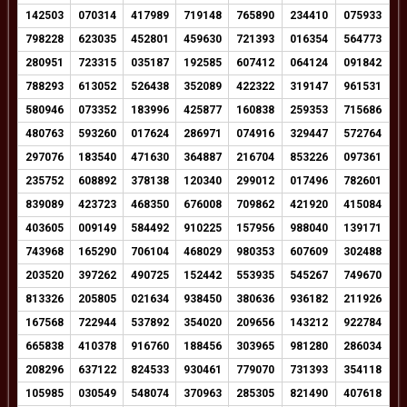
142503
070314
417989
719148
765890
234410
075933
798228
623035
452801
459630
721393
016354
564773
280951
723315
035187
192585
607412
064124
091842
788293
613052
526438
352089
422322
319147
961531
580946
073352
183996
425877
160838
259353
715686
480763
593260
017624
286971
074916
329447
572764
297076
183540
471630
364887
216704
853226
097361
235752
608892
378138
120340
299012
017496
782601
839089
423723
468350
676008
709862
421920
415084
403605
009149
584492
910225
157956
988040
139171
743968
165290
706104
468029
980353
607609
302488
203520
397262
490725
152442
553935
545267
749670
813326
205805
021634
938450
380636
936182
211926
167568
722944
537892
354020
209656
143212
922784
665838
410378
916760
188456
303965
981280
286034
208296
637122
824533
930461
779070
731393
354118
105985
030549
548074
370963
285305
821490
407618