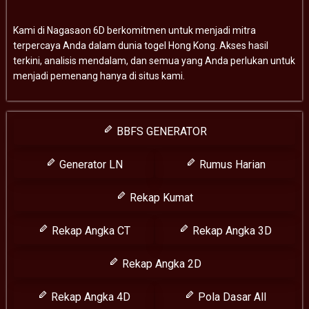
Kami di Nagasaon 6D berkomitmen untuk menjadi mitra
terpercaya Anda dalam dunia togel Hong Kong. Akses hasil
terkini, analisis mendalam, dan semua yang Anda perlukan untuk
menjadi pemenang hanya di situs kami.
BBFS GENERATOR
Generator LN
Rumus Harian
Rekap Kumat
Rekap Angka CT
Rekap Angka 3D
Rekap Angka 2D
Rekap Angka 4D
Pola Dasar All