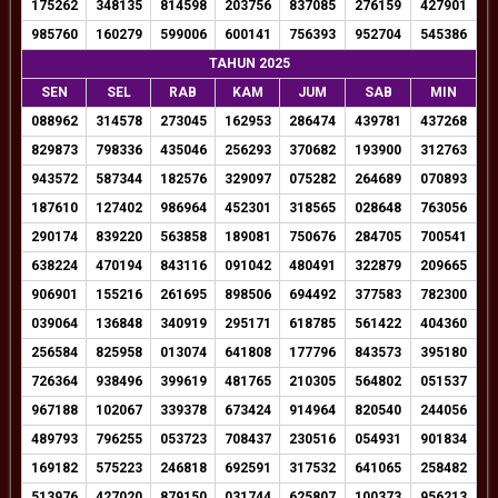
175262
348135
814598
203756
837085
276159
427901
985760
160279
599006
600141
756393
952704
545386
TAHUN 2025
SEN
SEL
RAB
KAM
JUM
SAB
MIN
088962
314578
273045
162953
286474
439781
437268
829873
798336
435046
256293
370682
193900
312763
943572
587344
182576
329097
075282
264689
070893
187610
127402
986964
452301
318565
028648
763056
290174
839220
563858
189081
750676
284705
700541
638224
470194
843116
091042
480491
322879
209665
906901
155216
261695
898506
694492
377583
782300
039064
136848
340919
295171
618785
561422
404360
256584
825958
013074
641808
177796
843573
395180
726364
938496
399619
481765
210305
564802
051537
967188
102067
339378
673424
914964
820540
244056
489793
796255
053723
708437
230516
054931
901834
169182
575223
246818
692591
317532
641065
258482
513976
427020
879150
031744
625807
100373
956213