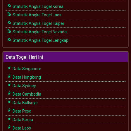
Statistik Angka Togel Korea
Statistik Angka Togel Laos
Statistik Angka Togel Taipei
Statistik Angka Togel Nevada
Statistik Angka Togel Lengkap
Data Togel Hari Ini
Data Singapore
Data Hongkong
Data Sydney
Data Cambodia
Data Bullseye
Data Pcso
Data Korea
Data Laos