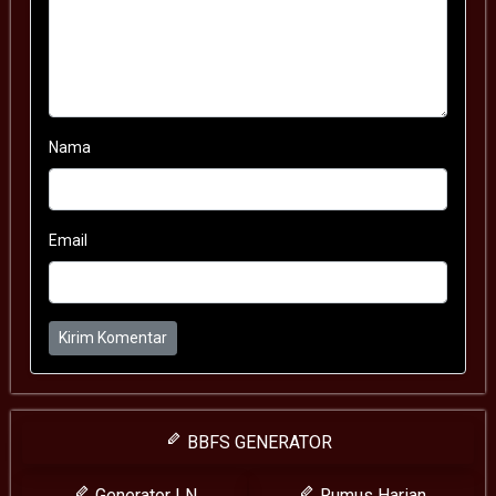
Nama
Email
Kirim Komentar
BBFS GENERATOR
Generator LN
Rumus Harian