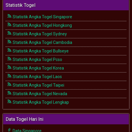
Statistik Togel
Statistik Angka Togel Singapore
Statistik Angka Togel Hongkong
Statistik Angka Togel Sydney
Statistik Angka Togel Cambodia
Statistik Angka Togel Bullseye
Statistik Angka Togel Pcso
Statistik Angka Togel Korea
Statistik Angka Togel Laos
Statistik Angka Togel Taipei
Statistik Angka Togel Nevada
Statistik Angka Togel Lengkap
Data Togel Hari Ini
Data Singapore