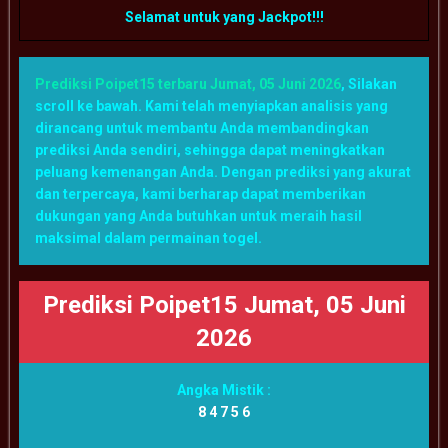
Selamat untuk yang Jackpot!!!
Prediksi Poipet15 terbaru Jumat, 05 Juni 2026
,
Silakan
scroll ke bawah. Kami telah menyiapkan analisis yang
dirancang untuk membantu Anda membandingkan
prediksi Anda sendiri, sehingga dapat meningkatkan
peluang kemenangan Anda. Dengan prediksi yang akurat
dan terpercaya, kami berharap dapat memberikan
dukungan yang Anda butuhkan untuk meraih hasil
maksimal dalam permainan togel.
Prediksi Poipet15 Jumat, 05 Juni
2026
Angka Mistik :
8 4 7 5 6