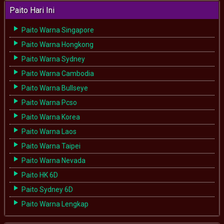
Paito Hari Ini
Paito Warna Singapore
Paito Warna Hongkong
Paito Warna Sydney
Paito Warna Cambodia
Paito Warna Bullseye
Paito Warna Pcso
Paito Warna Korea
Paito Warna Laos
Paito Warna Taipei
Paito Warna Nevada
Paito HK 6D
Paito Sydney 6D
Paito Warna Lengkap