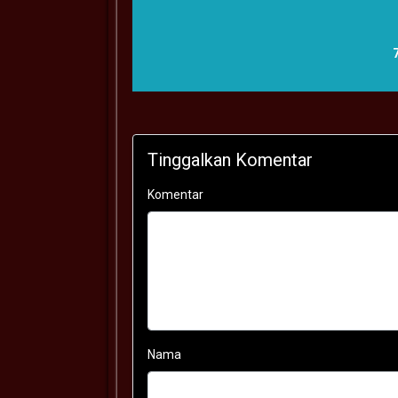
Tinggalkan Komentar
Komentar
Nama