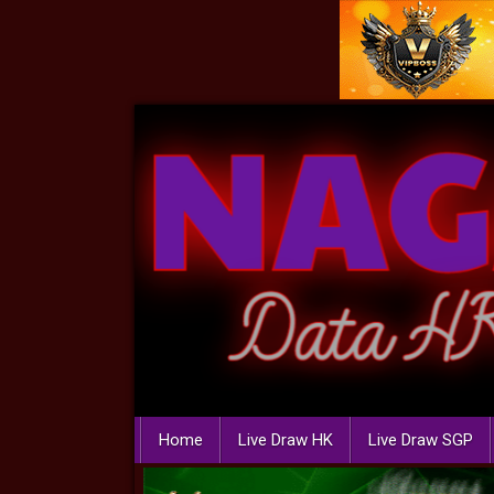
Home
Live Draw HK
Live Draw SGP