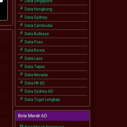
Data Singapore
Data Hongkong
Data Sydney
Data Cambodia
Data Bullseye
Data Pcso
Data Korea
Data Laos
Data Taipei
Data Nevada
Data HK 6D
Data Sydney 6D
Data Togel Lengkap
Bola Merah 6D
Bola Merah Singapore