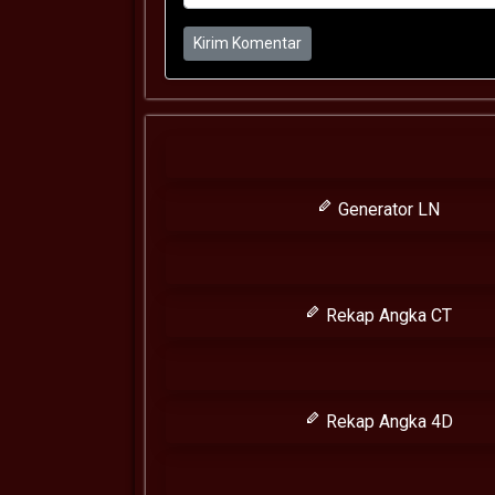
Kirim Komentar
Generator LN
Rekap Angka CT
Rekap Angka 4D