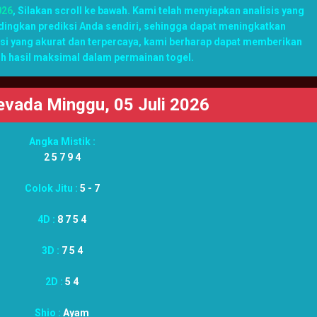
026
,
Silakan scroll ke bawah. Kami telah menyiapkan analisis yang
ngkan prediksi Anda sendiri, sehingga dapat meningkatkan
i yang akurat dan terpercaya, kami berharap dapat memberikan
h hasil maksimal dalam permainan togel.
evada Minggu, 05 Juli 2026
Angka Mistik :
2 5 7 9 4
Colok Jitu :
5 - 7
4D :
8 7 5 4
3D :
7 5 4
2D :
5 4
Shio :
Ayam