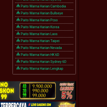
Paito Warna Harian Cambodia
Paito Warna Harian Bullseye
Paito Warna Harian Pcso
Paito Warna Harian Korea
Paito Warna Harian Laos
Paito Warna Harian Taipei
Paito Warna Harian Nevada
Paito Warna Harian HK 6D
Paito Warna Harian Sydney 6D
Paito Warna Harian Lengkap