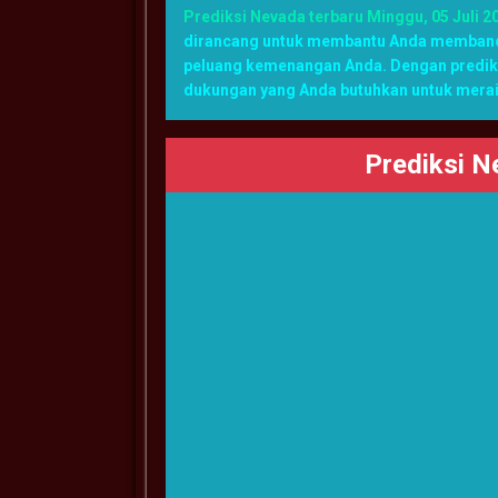
Prediksi Nevada terbaru Minggu, 05 Juli 2
dirancang untuk membantu Anda membandi
peluang kemenangan Anda. Dengan prediks
dukungan yang Anda butuhkan untuk merai
Prediksi N