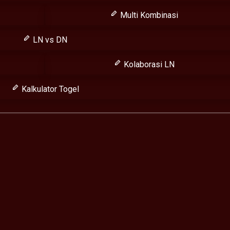
Multi Kombinasi
LN vs DN
Kolaborasi LN
Kalkulator Togel