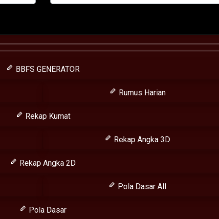
BBFS GENERATOR
Rumus Harian
Rekap Kumat
Rekap Angka 3D
Rekap Angka 2D
Pola Dasar All
Pola Dasar