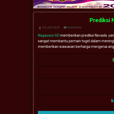
Prediksi 
04 Juli 2026
Komentar
Nagasaon 6D
memberikan prediksi Nevada yang 
sangat membantu pemain togel dalam meningka
memberikan wawasan berharga mengenai angka-
S