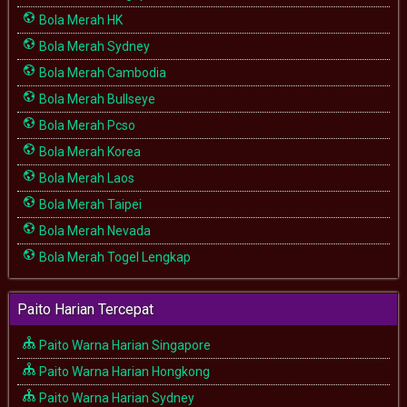
Bola Merah HK
Bola Merah Sydney
Bola Merah Cambodia
Bola Merah Bullseye
Bola Merah Pcso
Bola Merah Korea
Bola Merah Laos
Bola Merah Taipei
Bola Merah Nevada
Bola Merah Togel Lengkap
Paito Harian Tercepat
Paito Warna Harian Singapore
Paito Warna Harian Hongkong
Paito Warna Harian Sydney