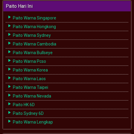
Paito Hari Ini
Paito Warna Singapore
Paito Warna Hongkong
Paito Warna Sydney
Paito Warna Cambodia
Paito Warna Bullseye
Paito Warna Pcso
Paito Warna Korea
Paito Warna Laos
Paito Warna Taipei
Paito Warna Nevada
Paito HK 6D
Paito Sydney 6D
Paito Warna Lengkap