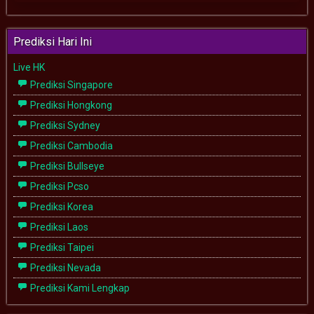
Prediksi Hari Ini
Live HK
Prediksi Singapore
Prediksi Hongkong
Prediksi Sydney
Prediksi Cambodia
Prediksi Bullseye
Prediksi Pcso
Prediksi Korea
Prediksi Laos
Prediksi Taipei
Prediksi Nevada
Prediksi Kami Lengkap