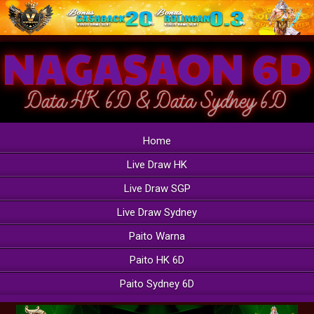
Home
Live Draw HK
Live Draw SGP
Live Draw Sydney
Paito Warna
Paito HK 6D
Paito Sydney 6D