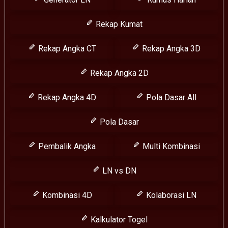
Rekap Kumat
Rekap Angka CT
Rekap Angka 3D
Rekap Angka 2D
Rekap Angka 4D
Pola Dasar All
Pola Dasar
Pembalik Angka
Multi Kombinasi
LN vs DN
Kombinasi 4D
Kolaborasi LN
Kalkulator Togel