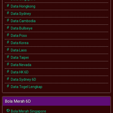
Data Hongkong
Data Sydney
Data Cambodia
Data Bullseye
Data Pcso
Data Korea
Data Laos
Data Taipei
Data Nevada
Data HK 6D
Data Sydney 6D
Data Togel Lengkap
Bola Merah 6D
Bola Merah Singapore