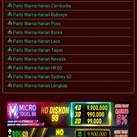
Paito Warna Harian Cambodia
Paito Warna Harian Bullseye
Paito Warna Harian Pcso
Paito Warna Harian Korea
Paito Warna Harian Laos
Paito Warna Harian Taipei
Paito Warna Harian Nevada
Paito Warna Harian HK 6D
Paito Warna Harian Sydney 6D
Paito Warna Harian Lengkap