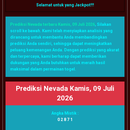
Selamat untuk yang Jackpot!!!
Prediksi Nevada terbaru Kamis, 09 Juli 2026
,
Silakan
scroll ke bawah. Kami telah menyiapkan analisis yang
dirancang untuk membantu Anda membandingkan
prediksi Anda sendiri, sehingga dapat meningkatkan
peluang kemenangan Anda. Dengan prediksi yang akurat
dan terpercaya, kami berharap dapat memberikan
dukungan yang Anda butuhkan untuk meraih hasil
maksimal dalam permainan togel.
Prediksi Nevada Kamis, 09 Juli
2026
Angka Mistik :
0 2 8 7 1