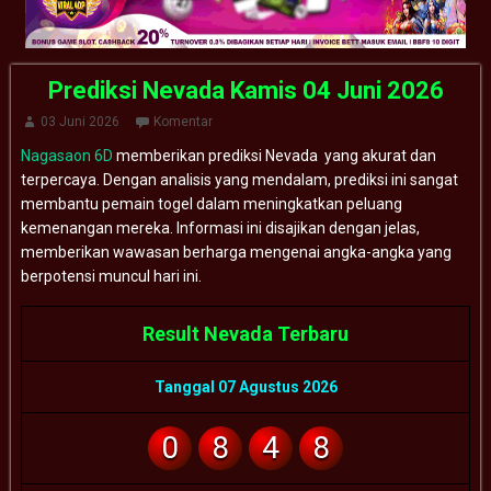
Prediksi Nevada Kamis 04 Juni 2026
03 Juni 2026
Komentar
Nagasaon 6D
memberikan prediksi Nevada yang akurat dan
terpercaya. Dengan analisis yang mendalam, prediksi ini sangat
membantu pemain togel dalam meningkatkan peluang
kemenangan mereka. Informasi ini disajikan dengan jelas,
memberikan wawasan berharga mengenai angka-angka yang
berpotensi muncul hari ini.
Result Nevada Terbaru
Tanggal 07 Agustus 2026
0
8
4
8