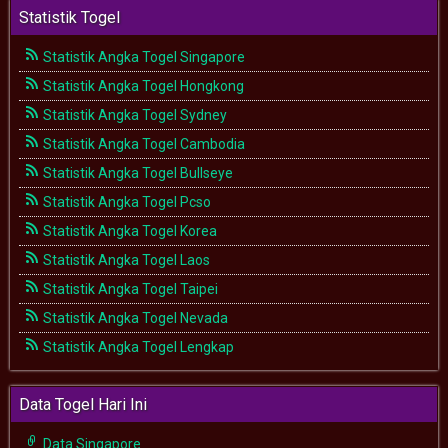
Statistik Togel
Statistik Angka Togel Singapore
Statistik Angka Togel Hongkong
Statistik Angka Togel Sydney
Statistik Angka Togel Cambodia
Statistik Angka Togel Bullseye
Statistik Angka Togel Pcso
Statistik Angka Togel Korea
Statistik Angka Togel Laos
Statistik Angka Togel Taipei
Statistik Angka Togel Nevada
Statistik Angka Togel Lengkap
Data Togel Hari Ini
Data Singapore