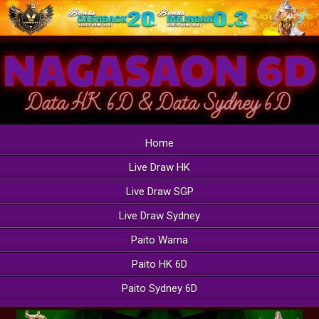
Home
Live Draw HK
Live Draw SGP
Live Draw Sydney
Paito Warna
Paito HK 6D
Paito Sydney 6D