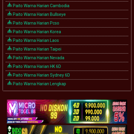
Paito Warna Harian Cambodia
Paito Warna Harian Bullseye
Paito Warna Harian Pcso
Paito Warna Harian Korea
Paito Warna Harian Laos
Paito Warna Harian Taipei
Paito Warna Harian Nevada
Paito Warna Harian HK 6D
Paito Warna Harian Sydney 6D
Paito Warna Harian Lengkap