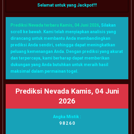
Selamat untuk yang Jackpot!!!
Prediksi Nevada terbaru Kamis, 04 Juni 2026
,
Silakan
scroll ke bawah. Kami telah menyiapkan analisis yang
dirancang untuk membantu Anda membandingkan
prediksi Anda sendiri, sehingga dapat meningkatkan
peluang kemenangan Anda. Dengan prediksi yang akurat
dan terpercaya, kami berharap dapat memberikan
dukungan yang Anda butuhkan untuk meraih hasil
maksimal dalam permainan togel.
Prediksi Nevada Kamis, 04 Juni
2026
Angka Mistik :
9 8 2 6 0