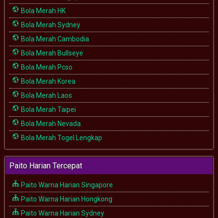
Bola Merah HK
Bola Merah Sydney
Bola Merah Cambodia
Bola Merah Bullseye
Bola Merah Pcso
Bola Merah Korea
Bola Merah Laos
Bola Merah Taipei
Bola Merah Nevada
Bola Merah Togel Lengkap
Paito Harian Tercepat
Paito Warna Harian Singapore
Paito Warna Harian Hongkong
Paito Warna Harian Sydney