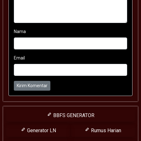
Nama
Email
Kirim Komentar
BBFS GENERATOR
Generator LN
Rumus Harian