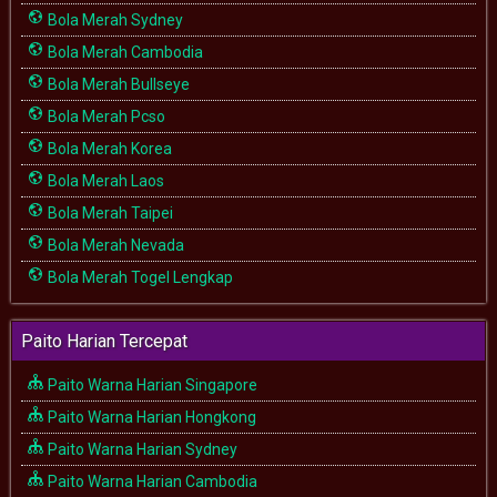
Bola Merah Sydney
Bola Merah Cambodia
Bola Merah Bullseye
Bola Merah Pcso
Bola Merah Korea
Bola Merah Laos
Bola Merah Taipei
Bola Merah Nevada
Bola Merah Togel Lengkap
Paito Harian Tercepat
Paito Warna Harian Singapore
Paito Warna Harian Hongkong
Paito Warna Harian Sydney
Paito Warna Harian Cambodia