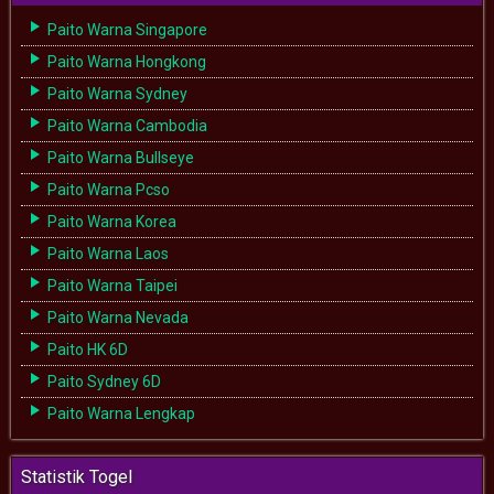
Paito Warna Singapore
Paito Warna Hongkong
Paito Warna Sydney
Paito Warna Cambodia
Paito Warna Bullseye
Paito Warna Pcso
Paito Warna Korea
Paito Warna Laos
Paito Warna Taipei
Paito Warna Nevada
Paito HK 6D
Paito Sydney 6D
Paito Warna Lengkap
Statistik Togel