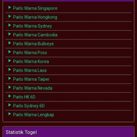
Paito Warna Singapore
Paito Warna Hongkong
Paito Warna Sydney
Paito Warna Cambodia
Paito Warna Bullseye
Paito Warna Pcso
Paito Warna Korea
Paito Warna Laos
Paito Warna Taipei
Paito Warna Nevada
Paito HK 6D
Paito Sydney 6D
Paito Warna Lengkap
Statistik Togel