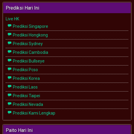
Prediksi Hari Ini
Live HK
Prediksi Singapore
Prediksi Hongkong
Prediksi Sydney
Prediksi Cambodia
Prediksi Bullseye
Prediksi Pcso
Prediksi Korea
Prediksi Laos
Prediksi Taipei
Prediksi Nevada
Prediksi Kami Lengkap
Paito Hari Ini