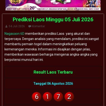
Prediksi Laos Minggu 05 Juli 2026
04 Juli 2026
Komentar
Nagasaon 6D
memberikan prediksi Laos yang akurat dan
terpercaya. Dengan analisis yang mendalam, prediksi ini sangat
membantu pemain togel dalam meningkatkan peluang
kemenangan mereka. Informasi ini disajikan dengan jelas,
memberikan wawasan berharga mengenai angka-angka yang
berpotensi muncul hari ini.
Result Laos Terbaru
Tanggal 06 Agustus 2026
6
1
7
2