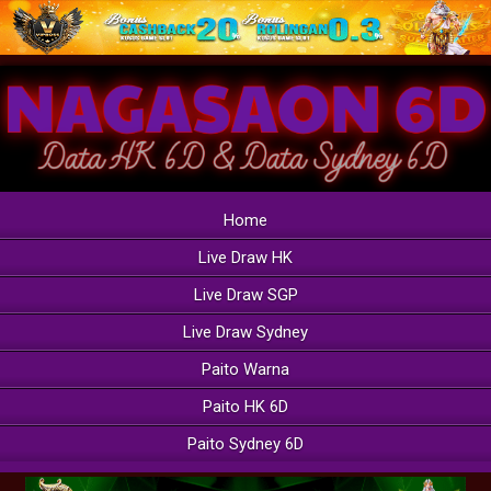
Home
Live Draw HK
Live Draw SGP
Live Draw Sydney
Paito Warna
Paito HK 6D
Paito Sydney 6D