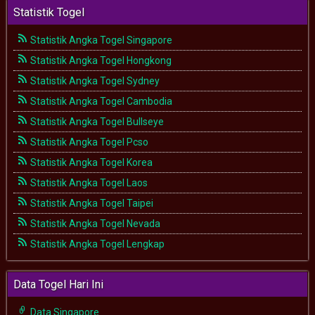
Statistik Togel
Statistik Angka Togel Singapore
Statistik Angka Togel Hongkong
Statistik Angka Togel Sydney
Statistik Angka Togel Cambodia
Statistik Angka Togel Bullseye
Statistik Angka Togel Pcso
Statistik Angka Togel Korea
Statistik Angka Togel Laos
Statistik Angka Togel Taipei
Statistik Angka Togel Nevada
Statistik Angka Togel Lengkap
Data Togel Hari Ini
Data Singapore