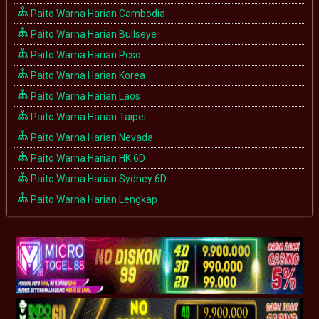
Paito Warna Harian Cambodia
Paito Warna Harian Bullseye
Paito Warna Harian Pcso
Paito Warna Harian Korea
Paito Warna Harian Laos
Paito Warna Harian Taipei
Paito Warna Harian Nevada
Paito Warna Harian HK 6D
Paito Warna Harian Sydney 6D
Paito Warna Harian Lengkap