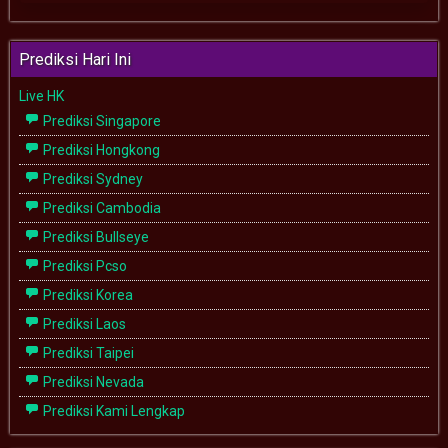
Prediksi Hari Ini
Live HK
Prediksi Singapore
Prediksi Hongkong
Prediksi Sydney
Prediksi Cambodia
Prediksi Bullseye
Prediksi Pcso
Prediksi Korea
Prediksi Laos
Prediksi Taipei
Prediksi Nevada
Prediksi Kami Lengkap