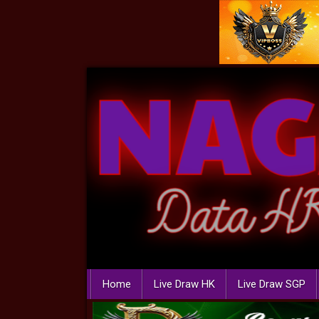
Home
Live Draw HK
Live Draw SGP