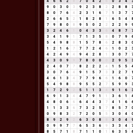
4
6
6
2
8
7
0
4
2
6
0
3
4
9
0
3
0
3
9
2
3
8
2
2
8
8
8
0
7
6
4
2
3
1
6
7
1
3
7
2
6
6
5
2
1
8
2
8
1
6
5
4
7
9
8
0
8
9
5
0
2
2
2
2
9
3
2
4
6
1
0
4
3
3
6
4
8
7
3
4
1
9
1
7
1
3
5
8
0
7
9
5
4
9
8
8
1
5
7
8
6
2
8
3
1
2
1
6
7
7
7
2
4
6
1
0
2
4
2
4
9
4
9
4
2
8
1
3
0
7
4
3
0
9
9
7
8
0
0
0
2
9
5
2
4
0
7
7
8
2
2
2
4
1
5
5
3
0
7
6
4
9
1
5
7
3
3
2
7
4
6
1
3
4
7
7
9
6
6
1
6
0
5
4
9
8
8
9
5
5
2
7
5
9
9
1
7
2
9
2
5
1
1
3
4
9
1
6
6
9
1
3
4
4
7
9
1
1
3
6
1
4
8
0
6
6
6
4
4
3
7
4
1
6
1
1
3
3
6
7
3
2
5
7
8
5
7
0
9
8
3
2
7
2
0
5
5
3
0
4
8
9
2
9
2
6
3
0
8
8
3
0
4
0
9
9
7
7
6
5
3
6
9
3
3
4
8
5
7
1
8
7
1
1
0
1
6
3
5