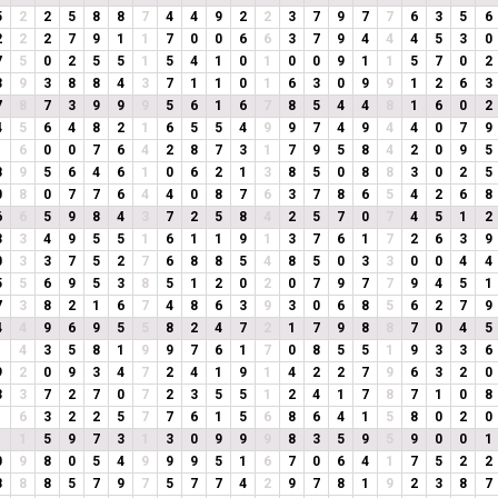
5
2
2
5
8
8
7
4
4
9
2
2
3
7
9
7
7
6
3
5
6
2
2
2
7
9
1
1
7
0
0
6
6
3
7
9
4
4
4
5
3
0
7
5
0
2
5
5
1
5
4
1
0
1
0
0
9
1
1
5
7
0
2
3
9
3
8
8
4
3
7
1
1
0
1
6
3
0
9
9
1
2
6
3
7
8
7
3
9
9
9
5
6
1
6
7
8
5
4
4
8
1
6
0
2
4
5
6
4
8
2
1
6
5
5
4
9
9
7
4
9
4
4
0
7
9
1
6
0
0
7
6
4
2
8
7
3
1
7
9
5
8
4
2
0
9
5
8
9
5
6
4
6
1
0
6
2
1
3
8
5
0
8
8
3
0
2
5
0
8
0
7
7
6
4
4
0
8
7
6
3
7
8
6
5
4
2
6
8
6
6
5
9
8
4
3
7
2
5
8
4
2
5
7
0
7
4
5
1
2
3
3
4
9
5
5
1
6
1
1
9
1
3
7
6
1
7
2
6
3
9
0
3
3
7
5
2
7
6
8
8
5
4
8
5
0
3
3
0
0
4
4
5
5
6
9
5
3
8
5
1
2
0
2
0
7
9
7
7
9
4
5
1
7
3
8
2
1
6
7
4
8
6
3
9
3
0
6
8
5
6
2
7
9
4
4
9
6
9
5
5
8
2
4
7
2
1
7
9
8
8
7
0
4
5
1
4
3
5
8
1
9
9
7
6
1
7
0
8
5
5
1
9
3
3
6
9
2
0
9
3
4
7
2
4
1
9
1
4
2
2
7
9
6
3
2
0
3
3
7
2
7
0
7
2
3
5
5
1
2
4
1
7
8
7
1
0
8
1
6
3
2
2
5
7
7
6
1
5
6
8
6
4
1
5
8
0
2
0
1
1
5
9
7
3
1
3
0
9
9
9
8
3
5
9
5
9
0
0
1
0
9
8
0
5
4
9
9
9
5
1
6
7
0
6
4
1
7
5
2
2
8
8
8
5
7
9
7
5
7
7
4
2
9
7
8
1
9
2
3
8
7