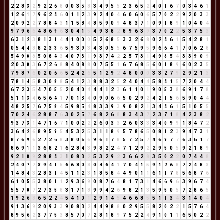
2
2
8
3
2
9
2
2
6
8
0
0
3
5
8
3
4
9
5
5
2
3
6
5
2
4
0
1
6
7
0
3
4
6
1
1
2
6
1
7
9
6
2
4
6
0
1
1
2
3
9
2
4
0
4
6
0
6
0
6
5
7
0
2
2
9
2
0
3
3
2
0
9
2
2
7
8
8
4
3
1
1
5
8
4
8
5
9
0
9
4
8
3
7
1
0
9
1
8
9
1
0
4
0
4
9
7
9
6
6
4
8
6
9
6
3
0
4
1
5
4
9
3
8
2
8
9
6
3
9
3
7
0
2
2
5
3
7
5
3
6
3
1
2
3
8
1
3
1
4
4
1
0
0
0
5
2
6
8
5
3
3
2
6
8
0
2
4
6
1
5
4
2
8
1
0
5
4
4
8
8
2
3
3
6
5
9
3
9
3
4
3
0
5
5
6
7
5
9
5
9
6
6
4
1
7
0
6
2
8
5
4
9
8
8
5
0
8
4
3
4
0
7
3
1
9
3
7
4
2
2
5
7
3
1
4
9
8
5
4
3
3
9
0
9
2
0
3
0
3
6
7
2
6
8
8
4
0
8
8
0
7
5
5
1
6
7
6
8
5
6
0
1
8
9
6
0
2
3
5
7
9
8
7
6
0
2
0
6
6
5
2
4
2
6
5
1
2
9
2
4
8
0
0
0
3
3
2
7
9
2
9
2
1
3
7
8
1
4
5
8
3
0
8
8
5
4
1
2
3
8
8
3
2
5
2
4
0
4
4
5
8
4
1
5
7
2
0
4
4
6
7
2
3
5
4
7
0
5
5
2
0
4
0
4
4
4
1
2
3
6
1
1
0
1
9
0
5
3
8
6
9
1
7
8
5
1
1
3
4
6
5
6
4
1
7
0
1
3
4
0
9
0
6
6
5
0
2
9
2
4
2
1
5
6
5
9
0
4
4
4
8
2
5
7
6
7
5
8
4
5
9
8
5
4
8
3
3
9
3
9
0
8
2
1
3
4
4
6
1
5
1
0
5
5
7
0
2
4
6
2
8
8
7
6
3
0
2
5
7
6
8
2
6
8
8
3
4
3
7
2
3
7
1
8
4
2
3
8
2
9
3
7
3
1
4
7
1
6
7
1
0
0
2
2
2
6
0
3
3
2
6
0
3
3
3
4
0
9
9
1
8
4
7
2
3
6
4
2
6
8
9
5
9
5
4
5
3
2
5
3
1
1
8
9
5
7
8
6
5
0
8
1
2
3
9
4
7
3
1
8
7
6
9
6
2
7
2
6
8
3
8
0
6
6
9
6
1
7
8
5
7
2
5
7
4
6
9
7
7
6
3
6
1
7
8
6
9
1
1
3
6
8
2
1
6
2
8
4
3
9
8
2
2
4
7
1
2
9
2
2
9
5
0
5
9
2
1
8
9
9
2
1
8
9
2
8
8
4
3
1
0
8
3
2
5
3
2
9
2
3
6
6
2
8
3
5
0
2
2
0
7
4
4
8
2
4
0
7
7
3
9
4
1
5
6
6
8
0
8
0
4
6
4
1
7
0
4
1
5
9
1
2
6
8
7
2
4
8
3
1
4
8
4
3
2
8
3
1
4
5
1
1
2
3
1
8
5
8
4
4
9
0
1
1
6
1
1
7
8
5
6
8
7
6
6
1
0
5
5
3
8
0
1
1
2
9
3
6
9
0
8
7
6
4
8
1
7
3
1
4
6
6
9
6
3
9
6
7
4
5
5
7
0
7
2
7
3
5
8
3
1
7
1
8
9
9
4
2
6
9
8
2
1
3
5
9
5
0
5
7
2
8
6
5
1
9
2
6
8
6
5
2
2
4
5
4
1
0
1
2
9
1
4
5
4
6
6
8
5
5
1
1
3
4
3
1
4
0
4
9
1
3
6
9
2
0
9
3
3
9
0
8
3
2
4
4
9
8
8
0
2
9
5
5
8
2
0
2
2
1
5
7
6
4
8
9
5
6
2
3
7
7
5
3
8
5
7
0
7
2
8
1
8
9
7
5
2
2
4
9
1
0
1
1
6
5
0
2
2