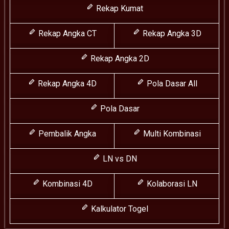
Rekap Kumat
Rekap Angka CT
Rekap Angka 3D
Rekap Angka 2D
Rekap Angka 4D
Pola Dasar All
Pola Dasar
Pembalik Angka
Multi Kombinasi
LN vs DN
Kombinasi 4D
Kolaborasi LN
Kalkulator Togel