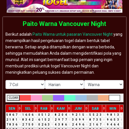
Paito Warna Vancouver Night
Berikut adalah
Paito Warna untuk pasaran Vancouver Night
yang
menampilkan hasil pengeluaran togel dalam bentuk tabel
berwarna. Setiap angka ditampilkan dengan warna berbeda,
sehingga memudahkan Anda dalam mengidentifikasi pola yang
muncul. Alat ini sangat bermanfaat bagi pemain yang ingin
membuat prediksi untuk togel Vancouver Night dan
meningkatkan peluang sukses dalam permainan.
CLEAR
SEN
SEL
RAB
KAM
JUM
SAB
MIN
D
D
D
D
D
D
D
5
8
6
7
4
1
6
0
6
6
0
5
1
2
3
8
2
0
4
4
9
2
1
5
6
5
5
2
3
5
9
8
1
3
4
2
1
8
1
9
8
3
4
2
6
6
1
5
2
7
2
9
7
7
5
3
0
9
9
9
8
7
3
5
8
9
6
5
3
8
7
8
3
6
9
2
7
5
0
5
0
2
6
3
9
4
3
8
6
5
2
4
9
6
6
2
1
6
7
4
9
4
6
4
1