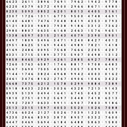
6
6
2
3
5
2
6
1
1
2
3
8
9
6
6
7
6
9
1
1
7
9
6
2
8
1
9
4
2
6
9
7
7
8
6
6
2
2
0
2
4
3
7
9
7
6
3
7
2
9
4
9
0
0
0
2
9
6
6
3
8
6
7
1
8
4
9
8
0
8
8
2
3
0
3
5
0
9
3
3
0
8
5
2
7
6
2
0
1
1
8
0
1
3
4
4
4
0
5
5
3
1
6
1
7
2
3
0
7
7
1
7
2
6
8
1
3
1
1
2
6
7
7
5
3
9
5
0
0
0
4
7
4
8
3
4
6
9
1
1
6
1
4
0
4
6
4
8
1
9
7
4
7
6
4
7
0
4
8
3
8
4
1
9
1
4
3
5
3
8
0
7
9
3
3
5
1
2
1
3
8
3
3
0
3
9
6
8
3
2
7
9
3
8
2
9
1
8
6
5
3
3
1
2
3
7
3
6
2
8
2
9
8
0
8
8
8
0
7
7
0
6
3
5
8
6
1
6
8
5
2
4
6
3
9
1
5
7
6
4
9
6
5
1
6
1
3
3
8
2
6
5
9
7
7
0
3
1
5
6
2
1
4
3
7
4
0
7
9
7
3
3
9
0
9
5
9
0
1
1
0
4
9
7
7
1
8
0
9
9
5
4
9
6
6
3
4
7
1
8
9
2
4
0
4
8
4
2
7
9
4
0
1
2
3
2
9
5
1
6
8
6
2
5
7
5
1
6
9
6
9
4
4
5
9
4
9
8
9
8
7
8
2
1
3
1
4
1
8
9
4
1
6
9
6
2
4
8
6
5
0
0
9
5
5
7
5
6
8
5
7
6
6
6
3
2
2
0
5
5
4
2
0
7
7
8
3
3
1
4
3
7
1
5
6
5
1
8
9
8
3
7
7
5
3
5
9
0
7
7
0
4
9
8
8
1
3
1
2
3
9
8
5
8
4
8
4
6
5
2
0
9
2
9
2
4
2
6
1
7
2
8
8
5
4
6
9
2
7
9
7
8
4
4
8
7
2
6
0
6
5
7
6
3
9
6
5
8
7
6
1
7
4
6
1
8
8
1
7
8
9
7
0
8
8
6
4
8
3
2
9
5
6
7
4
3
6
9
0
9
7
5
0
5
5
4
3
5
3
8
3
0
5
7
3
5
0
9
9
9
4
1
5
7
3
7
1
4
4
8
1
7
4
6
1
3
8
2
4
6
4
9
6
8
5
9
9
4
2
6
4
0
0
3
3
0
1
6
2
8
2
4
6
1
7
3
4
7
6
4
8
1
6
2
8
2
7
6
7
4
4
9
0
6
6
1
0
4
6
1
3
4
2
2
4
5
6
6
8
5
7
3
7
5
3
6
2
1
2
3
1
5
7
8
6
0
2
9
9
9
9
8
8
4
3
7
3
8
9
8
5
9
1
8
9
8
4
3
3
6
2
2
0
8
8
3
0
3
6
9
4
3
2
8
1
7
2
1
3
4
9
1
4
3
7
8
9
3
9
3
5
1
3
9
3
0
4
9
4
4
1
6
4
1
5
6
7
4
5
9
0
4
5
2
7
9
5
7
7
5
1
8
1
0
1
2
7
5
1
6
0
1
9
2
2
5
6
9
7
7
3
4
4
8
3
7
4
1
8
9
6
3
1
3
4
1
9
9
2
2
7
2
0
7
7
0
6
3
3
6
9
9
1
1
2
6
9
0
7
7
7
8
0
3
3
9
1
8
6
5
2
5
1
3
4
2
3
1
5
6
1
5
9
7
7
4
0
5
3
8
5
5
2
0
2
1
0
2
6
8
7
0
8
8
7
4
7
3
6
9
6
0
2
4
6
2
1
2
7
9
5
0
2
6
8
7
0
3
9
3
1
2
2
5
7
1
6
0
9
9
9
2
3
0
3
2
9
6
6
3
8
3
9
3
3
3
8
7
0
7
8
9
5
7
3
0
3
3
2
5
7
6
0
0
0
6
4
4
7
2
0
4
6
9
6
5
6
9
4
4
6
1
8
4
3
6
4
8
8
7
5
8
6
3
9
1
5
8
0
8