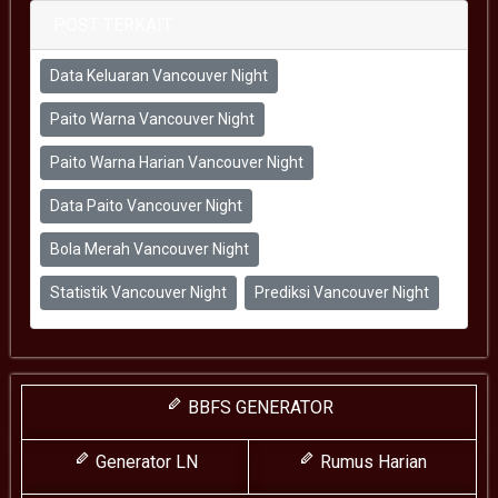
POST TERKAIT
Data Keluaran Vancouver Night
Paito Warna Vancouver Night
Paito Warna Harian Vancouver Night
Data Paito Vancouver Night
Bola Merah Vancouver Night
Statistik Vancouver Night
Prediksi Vancouver Night
BBFS GENERATOR
Generator LN
Rumus Harian