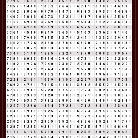
7
7
9
6
6
5
6
6
3
9
2
6
1
4
5
4
5
1
8
9
2
5
0
0
0
1
4
0
2
2
2
5
1
5
6
7
0
5
9
5
1
4
4
9
4
1
0
5
2
7
2
6
4
5
9
6
7
1
1
2
0
7
0
9
9
4
6
1
9
1
1
4
0
2
2
8
8
0
6
6
0
7
7
8
6
1
4
7
3
1
0
9
8
3
2
8
9
5
7
3
4
4
8
5
4
1
4
0
0
0
9
8
1
3
4
6
2
7
3
1
4
2
2
1
3
1
8
1
7
8
9
0
0
6
6
2
5
6
7
4
3
1
2
9
2
4
9
9
8
8
3
2
6
9
6
9
5
8
3
2
9
6
4
4
8
6
2
2
2
4
3
6
9
4
4
8
4
1
9
1
4
2
6
0
6
9
6
1
9
1
5
2
5
9
5
6
6
7
5
3
7
7
9
7
7
6
0
5
9
5
3
3
6
1
7
4
5
1
9
1
8
2
1
9
1
3
6
5
4
9
5
1
0
3
3
2
3
6
2
8
8
1
4
6
1
1
5
1
9
1
7
9
6
0
6
7
1
5
5
1
3
3
7
4
2
2
4
4
1
5
4
3
3
2
5
2
9
4
7
2
1
3
6
2
8
1
7
7
6
4
2
4
3
8
2
3
7
8
4
3
6
8
7
0
7
2
1
8
4
3
0
0
1
8
9
2
0
7
7
5
1
8
7
9
7
8
8
9
3
3
4
2
8
0
8
1
0
4
7
2
2
9
9
3
3
1
7
2
7
9
7
3
4
4
8
0
1
4
8
3
1
2
8
5
4
7
2
2
4
6
1
9
7
8
6
0
0
9
2
2
1
9
6
7
4
7
3
8
1
9
6
0
3
3
6
5
9
9
6
6
2
9
4
0
4
4
7
3
1
4
7
6
1
2
3
2
2
6
0
6
8
1
8
2
1
1
9
2
6
8
7
2
4
0
4
7
3
0
7
7
2
7
8
8
7
1
4
6
0
6
7
0
2
2
4
2
3
4
3
7
0
0
2
9
2
2
2
4
4
8
7
8
8
3
2
9
6
2
0
2
8
9
8
1
9
2
7
0
3
3
9
4
2
8
1
5
7
9
3
3
9
1
0
2
2
1
7
6
1
7
0
1
0
3
3
4
9
6
9
6
9
1
5
2
7
7
2
2
8
1
2
1
6
1
7
1
0
5
9
5
8
1
0
0
0
2
2
2
7
9
3
8
6
1
7
1
7
0
3
3
7
6
9
2
2
4
7
6
1
7
7
9
1
5
6
4
1
8
1
9
3
3
1
2
3
5
5
5
2
7
1
5
0
8
8
4
7
2
0
2
1
9
1
1
2
5
2
2
8
1
8
7
5
7
3
1
7
2
3
5
5
8
2
1
3
9
3
4
8
3
4
7
0
0
0
7
3
9
3
3
1
1
2
0
2
3
7
8
0
8
2
5
7
1
8
0
0
7
8
6
1
0
3
2
5
1
7
9
0
9
6
3
7
7
5
3
9
9
2
2
5
8
9
0
9
6
4
2
0
2
1
4
9
4
4
0
2
9
8
8
1
2
2
7
9
9
2
6
6
3
1
8
9
4
4
7
7
2
8
1
1
7
1
2
3
6
4
1
8
9
2
3
4
8
3
0
0
4
3
7
3
9
1
1
2
1
9
2
5
7
7
1
8
5
4
6
7
7
3
1
3
9
5
9
5
5
5
0
9
9
8
2
7
5
3
8
9
2
1
3
1
9
0
3
3
2
7
3
3
6
9
3
2
2
4
1
6
0
7
7
1
0
8
0
8
2
5
0
2
2
8
2
8
7
6
2
8
3
5
8
3
5
2
4
6
4
8
2
6
8
8
5
2
8
1
9
1
7
7
5
9
2
8
7
6
5
2
3
3
6
9
3
8
1
9
6
9
4
9
4
8
7
3
5
8
5
7
1
4
5
0
8
4
6
1
8
1
7
1
8
6
1
9
5
5
5
7
9
8
8
9
9
1
5
6
8
2
5
2
7
8
0
9
2
2
9
8
6
6
3
2
3
5
5
1
0
7
2
9
2
6
0
8
4
3
7
9
8
8
7
1
7
6
0
6
6
4
4
2
6
3
1
8
9
8