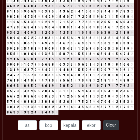
1
1
3
8
2
4
8
3
2
5
3
6
1
2
3
8
2
6
8
5
0
4
0
6
6
4
5
2
7
9
9
1
4
6
1
4
6
8
2
1
6
4
8
4
3
3
9
3
1
4
6
5
7
9
7
1
5
9
8
8
2
0
9
0
9
3
4
3
2
5
8
1
1
5
6
9
6
6
3
9
0
3
9
5
5
4
3
6
2
8
4
1
0
0
0
3
8
4
4
8
9
7
8
3
2
9
8
2
8
1
4
7
3
6
9
4
4
2
9
2
5
6
0
7
7
7
2
0
5
5
9
6
2
1
3
5
4
5
8
4
1
1
0
6
6
5
4
3
6
9
0
2
9
9
9
2
1
5
2
7
7
7
3
6
9
0
2
5
5
1
6
6
5
3
8
4
7
2
9
2
6
8
4
1
5
5
9
0
4
4
8
8
0
1
1
4
5
9
0
9
8
3
4
6
1
7
2
0
5
5
9
3
6
2
8
4
0
9
3
3
1
2
0
0
0
4
2
5
5
1
1
0
1
5
6
0
6
3
8
2
2
1
1
8
9
5
0
9
4
4
6
7
2
2
4
3
0
3
1
4
4
6
5
6
2
9
3
3
8
2
1
1
3
2
5
4
3
5
5
1
3
9
9
5
5
8
6
1
9
1
4
9
2
9
2
4
6
7
0
7
6
9
0
9
9
7
0
0
2
2
8
9
3
3
6
0
9
2
9
2
5
4
8
1
9
1
0
0
9
9
7
5
4
5
9
1
3
6
9
6
0
0
6
5
2
0
3
9
9
9
8
5
5
1
6
0
1
6
9
6
9
3
6
3
9
5
8
7
4
2
5
5
1
8
9
6
5
9
4
4
5
4
7
4
2
9
2
1
6
7
6
5
0
1
1
7
7
1
5
6
5
2
2
1
3
3
3
8
7
6
5
7
9
9
9
2
9
2
5
7
0
0
6
9
6
1
0
7
7
5
6
6
5
8
4
6
3
3
5
8
5
6
3
1
4
3
8
4
8
3
8
1
6
6
3
1
3
1
9
1
6
3
7
2
9
4
4
7
1
8
9
4
8
3
2
5
5
0
6
6
5
0
0
7
7
9
9
6
1
7
2
4
7
7
5
1
6
7
0
7
3
0
3
1
4
5
9
0
4
4
0
7
1
1
2
7
7
8
0
8
8
3
1
4
5
7
6
1
9
1
4
4
0
7
7
4
7
9
0
9
7
5
6
1
7
7
0
4
8
3
2
1
8
1
9
1
4
8
8
7
8
6
6
3
9
8
6
5
2
7
6
6
1
9
1
7
8
5
2
7
1
0
1
6
7
0
7
1
7
8
7
7
6
2
8
0
5
2
3
5
3
8
9
5
5
2
8
4
6
1
6
1
1
1
2
5
9
4
4
8
3
1
5
4
9
0
2
3
6
9
6
6
7
2
9
0
8
6
0
6
0
8
2
3
5
9
1
2
6
8
5
4
1
1
2
3
2
4
0
4
3
0
4
5
9
5
7
9
4
4
8
8
8
3
2
3
8
8
6
5
5
2
6
3
9
7
5
2
7
9
4
7
0
4
4
2
8
5
3
8
3
0
4
2
6
1
8
3
6
9
5
8
8
2
1
3
7
1
4
5
4
5
6
6
3
9
3
7
7
5
2
1
7
2
9
8
6
3
3
6
3
3
2
4
6
8
4
4
9
4
Clear