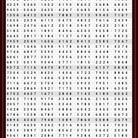
4
3
2
9
2
5
4
6
0
6
1
0
0
2
2
4
1
9
0
9
8
6
0
2
2
3
6
8
8
7
6
8
0
5
5
9
4
5
3
8
5
0
6
0
6
2
6
3
5
8
4
2
6
7
4
5
6
8
5
4
8
1
5
4
9
0
4
0
9
9
1
3
5
6
2
6
4
1
2
3
5
9
4
9
4
7
8
8
3
2
3
7
1
3
4
9
9
4
5
9
7
1
0
7
7
1
0
5
0
5
2
0
3
4
7
6
1
1
3
4
5
4
7
5
3
4
8
3
2
5
7
6
1
6
7
2
4
3
9
3
1
6
9
8
8
2
4
7
6
4
6
6
1
2
3
2
5
1
8
9
3
9
4
7
2
2
4
2
3
5
2
1
8
1
9
3
1
8
3
2
3
9
4
1
5
1
8
9
1
1
8
4
9
6
6
6
3
0
3
3
9
5
5
8
4
7
7
2
5
7
0
6
4
5
9
2
8
1
7
8
5
1
8
4
3
7
1
2
7
9
6
7
8
2
1
0
4
8
7
6
9
8
3
2
5
7
9
5
9
5
2
5
4
9
4
1
6
5
6
2
4
1
6
2
8
8
4
1
3
4
2
5
8
5
4
7
0
6
7
4
8
8
3
4
7
1
6
4
6
1
5
0
9
8
8
9
1
7
8
6
6
4
8
3
2
0
7
1
4
5
4
3
7
4
2
9
7
4
6
1
6
8
9
7
7
5
3
9
3
3
4
4
0
3
3
8
8
0
6
6
3
4
4
8
3
7
9
1
5
6
6
0
6
1
7
2
8
7
7
5
3
3
0
1
1
7
0
5
6
2
2
3
9
1
1
8
3
3
0
3
6
0
9
2
2
6
8
1
3
4
5
0
1
9
1
9
3
4
4
8
3
7
7
1
8
1
8
1
5
6
2
2
2
4
6
1
8
6
8
5
9
3
7
2
9
7
1
1
6
7
4
4
7
0
7
8
7
3
1
4
0
3
0
4
4
6
1
3
7
1
0
8
4
8
3
7
3
0
4
4
5
5
2
9
2
8
4
3
0
3
1
4
0
6
6
0
7
2
2
4
7
9
3
0
3
8
8
6
4
1
7
1
8
1
9
2
9
1
0
1
1
4
0
6
6
5
2
9
0
9
5
0
6
0
6
3
8
9
5
5
8
1
6
5
2
7
1
1
6
7
6
6
7
2
9
5
7
5
4
9
4
2
5
3
8
0
9
3
3
6
7
9
5
1
6
1
4
8
5
4
4
4
9
8
8
2
8
6
9
6
5
9
2
1
3
7
1
7
5
3
1
0
9
8
8
4
4
5
9
5
6
3
0
0
0
0
7
0
2
2
4
6
0
7
7
1
6
7
1
8
2
8
4
8
3
7
1
4
3
7
4
1
8
0
8
6
5
6
2
8
4
0
5
2
7
7
1
8
2
1
9
1
7
0
7
3
3
4
8
3
8
0
6
6
3
2
1
6
0
6
3
6
2
6
8
2
0
5
7
3
1
3
0
3
3
7
0
6
9
6
3
3
4
0
4
9
7
8
0
8
3
8
1
7
8
2
6
9
1
1
1
4
2
8
1
3
3
9
6
6
8
4
6
7
4
0
8
8
6
5
6
0
4
2
6
3
4
6
3
9
0
9
3
8
2
6
7
8
6
5
1
5
3
8
2
6
7
8
4
3
1
8
4
7
2
3
2
3
8
2
6
8
5
0
5
6
6
7
2
9
6
8
9
4
4
4
3
4
0
4
7
9
4
8
3
1
0
8
9
8
7
8
6
0
6
5
0
8
8
7
2
6
7
9
7
0
1
4
3
7
4
6
3
0
3
9
2
4
2
6
9
2
1
6
7
8
5
5
7
3
5
1
4
4
8
7
0
0
3
3
1
8
1
4
5
3
8
9
7
7
2
0
4
9
4
8
5
6
2
8
3
7
3
0
3
5
6
4
3
7
2
0
3
8
2
9
0
6
1
7
8
3
8
1
9
2
0
8
4
3
7
7
1
9
1
9
3
8
4
3
4
3
7
2
9
5
1
8
0
8