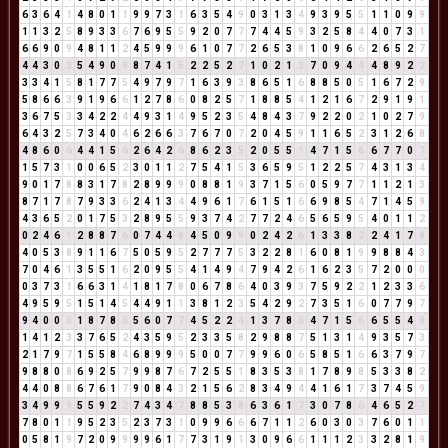
6
3
6
4
1
4
8
0
1
1
9
9
7
3
1
6
3
5
4
9
0
3
1
3
4
9
3
9
5
5
1
1
0
9
9
1
1
3
2
5
8
9
3
3
6
7
6
9
5
5
9
2
0
7
7
7
4
4
5
9
3
2
5
8
4
4
0
7
3
1
6
6
9
0
9
4
8
1
1
2
4
5
9
9
9
6
1
0
7
7
2
6
5
3
8
1
0
9
6
6
2
6
5
2
7
4
4
3
0
3
5
4
9
0
9
8
7
4
1
5
2
2
5
2
7
1
0
2
1
3
7
0
9
4
4
4
8
9
2
2
3
3
4
1
5
8
1
7
7
5
4
9
7
9
7
1
6
3
9
3
8
6
5
1
6
8
8
5
0
5
1
6
7
2
9
5
8
6
6
3
9
1
9
6
6
1
2
7
8
6
0
8
2
5
7
1
8
8
5
4
1
2
1
6
7
2
9
1
9
1
3
6
7
5
3
3
4
2
2
4
4
9
3
1
4
9
5
2
3
5
4
8
4
3
7
9
2
2
0
2
1
0
2
7
9
6
4
3
2
5
7
3
4
0
4
6
2
6
6
3
7
6
7
0
7
2
0
4
5
9
1
1
6
5
2
3
1
2
6
8
4
8
6
0
6
4
4
1
5
6
2
6
4
2
6
8
6
2
3
5
2
0
5
5
1
4
7
1
5
6
6
7
7
0
7
1
5
7
3
1
0
0
6
5
2
3
0
1
1
2
7
5
4
1
5
3
6
5
9
5
1
2
2
5
7
4
3
1
3
4
9
0
1
7
8
8
3
1
7
8
2
8
9
9
9
0
8
8
1
9
3
7
1
5
6
0
5
9
7
7
1
1
2
1
3
8
7
1
7
8
7
9
3
3
6
2
4
1
3
4
4
9
6
1
7
6
1
5
1
6
6
9
8
5
4
7
1
4
5
9
4
3
6
5
2
0
1
7
5
3
2
8
9
5
5
9
3
7
4
2
7
7
2
4
6
5
6
5
9
5
4
0
1
1
2
0
2
4
6
1
2
8
8
7
6
0
7
4
4
8
4
5
0
9
9
0
2
4
2
6
1
3
3
8
2
2
4
1
7
8
4
0
5
3
8
9
1
1
6
7
5
0
5
9
5
2
7
7
7
5
3
2
2
8
1
6
0
8
1
9
9
8
8
4
3
7
0
4
6
1
3
5
5
1
6
2
0
9
5
5
4
1
4
9
4
7
9
4
2
6
1
6
2
3
5
7
2
0
0
0
0
3
7
3
1
6
6
3
1
4
1
8
1
7
8
0
6
7
8
6
4
0
3
9
3
7
5
9
2
2
1
2
3
3
6
4
9
5
9
5
1
5
1
4
5
4
4
9
1
1
3
8
1
2
3
5
4
2
9
2
7
3
5
1
6
0
7
7
9
7
9
4
0
0
0
1
8
7
8
6
5
6
0
7
7
4
5
2
2
4
1
3
7
8
6
4
7
1
5
6
6
5
5
4
9
1
4
1
2
3
3
7
6
5
2
4
3
5
9
5
2
3
3
5
8
2
9
8
8
7
5
1
3
1
4
9
3
5
7
3
2
1
7
9
7
1
5
5
8
4
6
8
9
9
9
5
0
0
7
7
9
9
6
0
6
5
8
5
1
6
6
3
7
9
7
9
8
8
0
8
6
9
2
5
7
9
9
8
7
6
7
2
5
5
1
8
3
5
3
8
1
7
8
9
8
5
3
3
8
2
4
4
0
8
8
6
7
6
1
7
9
0
8
4
3
2
1
5
6
2
8
3
4
9
4
4
1
6
1
7
3
7
4
5
9
3
4
9
9
9
5
5
9
2
2
7
4
3
4
7
8
8
5
3
8
6
3
6
1
7
3
0
7
8
6
4
6
5
2
7
7
8
0
1
1
9
5
2
3
5
2
3
7
3
1
0
9
9
6
6
6
7
1
1
2
6
0
3
0
3
7
6
0
1
1
0
5
8
1
9
7
2
0
9
9
9
9
6
1
7
7
3
1
9
1
3
0
9
6
6
1
1
1
2
3
3
2
8
1
9