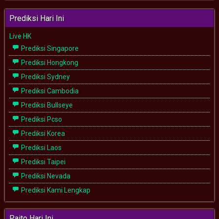
Prediksi Hari Ini
Live HK
Prediksi Singapore
Prediksi Hongkong
Prediksi Sydney
Prediksi Cambodia
Prediksi Bullseye
Prediksi Pcso
Prediksi Korea
Prediksi Laos
Prediksi Taipei
Prediksi Nevada
Prediksi Kami Lengkap
Paito Hari Ini