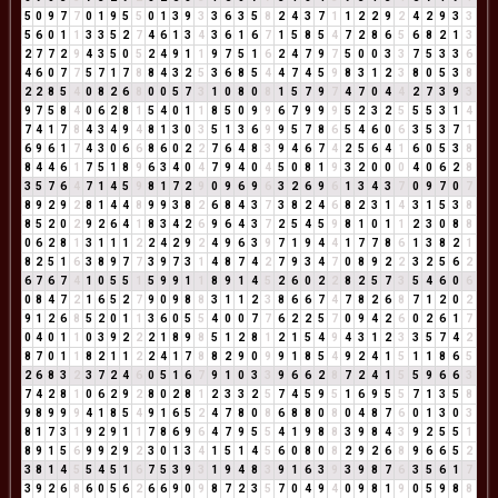
5
0
9
7
7
0
1
9
5
5
0
1
3
9
3
3
6
3
5
8
2
4
3
7
1
1
2
2
9
2
4
2
9
3
3
5
6
0
1
1
3
3
5
2
7
4
6
1
3
4
3
6
1
6
7
1
5
8
5
4
7
2
8
6
5
6
8
2
1
3
2
7
7
2
9
4
3
5
0
5
2
4
9
1
1
9
7
5
1
6
2
4
7
9
7
5
0
0
3
3
7
5
3
3
6
4
6
0
7
7
5
7
1
7
8
8
4
3
2
5
3
6
8
5
4
4
7
4
5
9
8
3
1
2
3
8
0
5
3
8
2
2
8
5
4
0
8
2
6
8
0
0
5
7
3
1
0
8
0
8
1
5
7
9
7
4
7
0
4
4
2
7
3
9
3
9
7
5
8
4
0
6
2
8
1
5
4
0
1
1
8
5
0
9
9
6
7
9
9
9
5
2
3
2
5
5
5
3
1
4
7
4
1
7
8
4
3
4
9
4
8
1
3
0
3
5
1
3
6
9
9
5
7
8
6
5
4
6
0
6
3
5
3
7
1
6
9
6
1
7
4
3
0
6
6
8
6
0
2
2
7
6
4
8
3
9
4
6
7
4
2
5
6
4
1
6
0
5
3
8
8
4
4
6
1
7
5
1
8
9
6
3
4
0
4
7
9
4
0
4
5
0
8
1
9
3
2
0
0
0
4
0
6
2
8
3
5
7
6
4
7
1
4
5
9
8
1
7
2
9
0
9
6
9
6
3
2
6
9
6
1
3
4
3
7
0
9
7
0
7
8
9
2
9
2
8
1
4
4
8
9
9
3
8
2
6
8
4
3
7
3
8
2
4
6
8
2
3
1
4
3
1
5
3
8
8
5
2
0
2
9
2
6
4
1
8
3
4
2
6
9
6
4
3
7
2
5
4
5
9
8
1
0
1
1
2
3
0
8
8
0
6
2
8
1
3
1
1
1
2
2
4
2
9
2
4
9
6
3
9
7
1
9
4
4
1
7
7
8
6
1
3
8
2
1
8
2
5
1
6
3
8
9
7
7
3
9
7
3
1
4
8
7
4
2
7
9
3
4
7
0
8
9
2
2
3
2
5
6
2
6
7
6
7
4
1
0
5
5
1
5
9
9
1
1
8
9
1
4
5
2
6
0
2
2
8
2
5
7
3
5
4
6
0
6
0
8
4
7
2
1
6
5
2
7
9
0
9
8
8
3
1
1
2
3
8
6
6
7
4
7
8
2
6
8
7
1
2
0
2
9
1
2
6
8
5
2
0
1
1
3
6
0
5
5
4
0
0
7
7
6
2
2
5
7
0
9
4
2
6
0
2
6
1
7
0
4
0
1
1
0
3
9
2
2
2
1
8
9
8
5
1
2
8
1
2
1
5
4
9
4
3
1
2
3
3
5
7
4
2
8
7
0
1
1
8
2
1
1
2
2
4
1
7
8
8
2
9
0
9
9
1
8
5
4
9
2
4
1
5
1
1
8
6
5
2
6
8
3
2
3
7
2
4
6
0
5
1
6
7
9
1
0
3
3
9
6
6
2
8
7
2
4
1
5
5
9
6
6
3
7
4
2
8
1
0
6
2
9
2
8
0
2
8
1
2
3
3
2
5
7
4
5
9
5
1
6
9
5
5
7
1
3
5
8
9
8
9
9
9
4
1
8
5
4
9
1
6
5
2
4
7
8
0
8
6
8
8
0
8
0
4
8
7
6
0
1
3
0
3
8
1
7
3
1
9
2
9
1
1
7
8
6
9
6
4
7
9
5
5
4
1
9
8
8
3
9
8
4
3
9
2
5
5
1
8
9
1
5
6
9
9
2
9
2
3
0
1
3
4
1
5
1
4
5
6
0
8
0
8
2
9
2
6
8
9
6
6
5
2
3
8
1
4
5
5
4
5
1
6
7
5
3
9
3
1
9
4
8
3
9
1
6
3
9
3
9
8
7
6
3
5
6
1
7
3
9
2
6
8
6
0
5
6
2
6
6
9
0
9
8
7
2
3
5
7
0
4
9
4
0
9
8
1
9
0
5
9
8
8