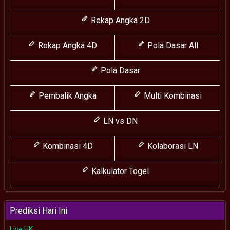
Rekap Angka 2D
Rekap Angka 4D
Pola Dasar All
Pola Dasar
Pembalik Angka
Multi Kombinasi
LN vs DN
Kombinasi 4D
Kolaborasi LN
Kalkulator Togel
Prediksi Hari Ini
Live HK