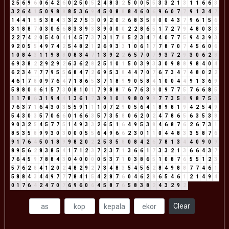
2
5
6
9
6
0
6
4
2
6
0
2
5
0
5
2
4
8
3
2
5
0
0
5
5
3
3
2
1
3
1
1
6
6
3
3
2
6
4
1
5
0
9
8
8
8
5
3
6
9
4
5
0
8
8
8
4
6
0
6
9
6
0
7
7
9
1
3
4
7
1
4
4
1
5
5
3
8
4
3
3
2
7
5
3
0
9
2
0
2
6
8
3
5
8
0
0
4
3
7
9
6
1
5
6
3
1
8
8
7
0
3
0
6
6
8
3
3
9
3
3
9
0
0
0
2
2
8
6
5
1
7
2
7
9
4
8
0
3
3
2
2
7
4
2
0
5
4
0
4
1
4
5
7
3
7
3
1
7
8
5
2
3
4
7
4
0
7
7
5
9
4
3
9
3
9
2
0
5
5
4
9
7
4
2
5
4
8
2
1
2
6
9
3
3
1
0
6
1
7
7
8
7
0
7
4
5
6
0
6
1
0
8
4
3
1
1
9
8
8
0
8
3
4
7
1
3
9
2
2
6
5
7
0
7
9
3
7
2
9
3
0
6
2
8
6
9
3
8
2
2
9
2
9
2
6
3
6
2
8
2
5
1
0
1
5
0
3
9
3
3
0
9
8
8
9
8
4
0
4
6
2
3
4
7
7
7
9
5
5
6
8
4
7
2
6
9
5
3
8
4
4
7
0
7
6
7
3
4
7
4
8
0
2
2
4
6
1
7
8
0
9
7
6
4
7
1
8
6
5
3
7
1
8
9
9
0
5
8
4
1
0
0
4
4
9
1
3
6
9
5
8
8
0
8
6
1
5
7
3
0
8
1
0
1
7
9
8
8
7
6
7
6
3
9
0
9
7
7
5
7
6
6
8
5
1
1
7
8
6
3
1
9
4
4
1
3
6
1
7
3
9
1
0
1
9
8
0
9
9
7
7
3
5
8
9
8
7
5
3
7
6
3
7
1
6
4
3
0
3
5
5
9
1
1
1
0
7
2
9
0
5
6
4
1
8
9
8
1
9
4
2
5
4
9
5
4
3
0
3
5
7
0
6
6
0
1
6
6
3
5
7
3
5
8
0
6
2
0
2
4
7
8
6
5
6
3
5
3
8
9
0
3
2
5
4
5
7
7
5
1
4
9
3
3
2
6
5
1
6
4
9
5
3
8
4
6
8
7
6
2
6
7
3
1
8
5
3
5
8
9
9
3
0
3
0
0
0
5
5
6
4
9
6
6
2
3
0
1
1
0
4
4
8
3
3
5
8
7
6
9
1
7
6
4
5
0
1
8
9
9
8
2
0
2
2
5
3
5
8
0
8
4
2
6
7
8
1
3
4
4
0
9
0
9
8
9
5
6
2
8
3
8
5
4
1
7
1
2
3
7
2
3
7
1
3
6
6
1
7
3
3
2
1
3
6
6
4
3
7
7
6
4
5
9
7
8
8
4
3
0
4
0
0
0
0
5
3
7
1
0
3
8
6
5
1
0
8
7
6
5
5
1
2
3
5
7
6
2
8
4
1
2
0
2
4
8
2
9
2
7
3
4
8
3
5
4
5
6
2
8
4
9
8
8
7
7
4
6
1
5
8
8
4
3
4
4
9
7
7
7
8
4
1
5
4
2
8
7
6
0
4
6
2
8
6
5
4
6
1
2
1
4
9
4
0
1
7
6
4
2
4
7
0
7
6
9
6
0
6
4
5
8
7
6
5
8
3
8
2
4
3
2
9
2
Clear