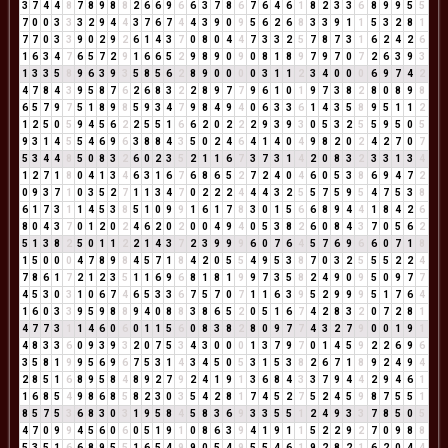
3
7
4
4
8
7
8
9
8
8
2
6
6
9
6
6
3
7
8
6
7
6
4
6
1
8
2
3
3
6
8
9
9
5
5
7
0
0
3
3
3
2
9
4
4
3
7
6
7
4
4
3
9
0
9
5
6
2
6
8
3
3
9
1
1
5
3
2
8
1
7
7
0
3
3
9
0
2
9
2
6
1
4
3
7
0
8
0
4
4
7
3
3
2
5
7
8
7
3
1
6
2
4
2
6
1
6
3
4
7
6
5
7
2
9
1
6
6
5
2
9
8
9
0
9
0
8
1
8
9
7
9
7
0
7
2
6
3
9
3
1
3
3
5
8
9
6
3
9
3
5
8
5
6
2
8
9
0
0
0
0
3
1
1
2
3
4
0
0
0
6
9
7
4
2
4
7
8
4
3
9
5
8
7
6
2
6
8
3
2
2
8
9
7
7
9
6
1
0
1
9
7
3
8
2
8
0
8
9
8
6
5
7
9
7
5
1
8
9
8
5
9
3
4
7
9
8
4
9
4
0
6
3
3
6
1
4
3
5
8
9
5
1
1
2
1
2
5
0
5
9
4
5
6
2
2
5
5
1
6
6
2
0
2
2
2
9
3
9
3
0
5
3
2
5
5
9
5
0
5
9
3
1
4
5
5
4
6
9
6
3
8
8
4
3
5
0
2
4
6
4
1
4
0
4
9
8
2
0
2
4
2
7
0
7
5
3
4
4
8
5
0
8
3
2
6
0
2
3
5
2
1
1
6
7
3
7
3
1
4
2
0
8
3
2
3
3
1
3
4
1
2
7
1
8
0
4
1
3
4
6
3
1
6
7
6
8
6
5
2
7
2
4
0
4
6
0
5
3
8
6
9
4
7
2
0
9
3
7
1
0
3
5
2
7
1
1
3
4
7
0
2
2
2
4
4
4
3
2
5
5
7
5
9
5
4
7
5
3
8
6
1
7
3
1
1
4
5
3
8
5
1
0
9
9
1
6
1
7
8
3
0
1
5
6
6
8
9
4
4
1
8
4
2
6
8
0
4
3
7
0
1
2
0
2
4
6
2
0
2
0
0
4
9
4
0
5
3
8
2
6
0
8
4
3
7
0
5
6
2
5
1
3
8
2
5
0
1
1
2
2
1
4
3
7
2
3
9
9
9
6
0
7
6
4
5
7
6
9
6
6
0
7
1
8
1
5
0
0
0
4
7
8
9
8
4
5
7
1
8
4
2
0
5
5
4
9
5
3
8
7
0
3
2
5
5
5
2
2
4
7
8
6
1
7
2
1
2
3
5
1
1
6
9
6
8
1
8
1
9
9
7
3
5
8
2
4
9
0
9
5
0
9
7
7
4
5
3
0
3
1
0
6
7
4
6
5
3
3
6
7
5
7
0
7
1
1
6
3
9
5
2
9
9
9
5
1
7
6
4
1
6
0
3
3
9
5
9
8
8
9
4
0
8
8
3
8
6
5
2
0
5
1
6
7
4
2
8
3
2
0
7
2
8
1
4
7
7
3
1
1
4
6
0
6
0
1
1
5
6
0
8
3
8
2
8
0
9
7
7
4
3
2
7
9
0
0
1
9
1
4
8
3
3
6
0
9
3
9
3
2
0
7
5
3
4
3
0
0
0
1
3
7
9
7
0
1
4
5
9
2
2
6
9
6
3
5
8
1
9
9
5
6
9
6
7
5
3
1
4
3
4
5
0
5
3
1
5
3
8
2
6
7
1
8
9
2
4
9
4
2
8
5
1
6
8
9
5
8
4
8
9
2
7
9
2
4
1
9
1
3
6
8
4
3
3
7
9
4
4
2
9
4
6
1
1
6
8
5
4
9
8
6
8
5
8
2
3
0
3
5
4
2
8
1
7
4
5
2
7
5
2
4
5
9
8
7
5
5
1
8
5
7
5
3
6
8
3
0
3
1
9
5
8
4
5
8
3
6
9
3
3
5
5
1
2
4
9
3
3
7
8
5
0
5
4
7
0
9
9
4
5
6
0
6
0
5
1
9
1
0
8
6
3
9
4
1
9
1
1
5
2
2
9
2
7
0
9
8
8
5
3
5
1
6
6
8
9
5
5
1
6
5
4
9
9
0
5
4
9
5
5
4
6
1
9
2
8
2
1
6
2
0
4
4