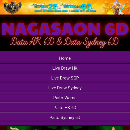
Home
Live Draw HK
Live Draw SGP
Live Draw Sydney
Paito Warna
Paito HK 6D
Paito Sydney 6D