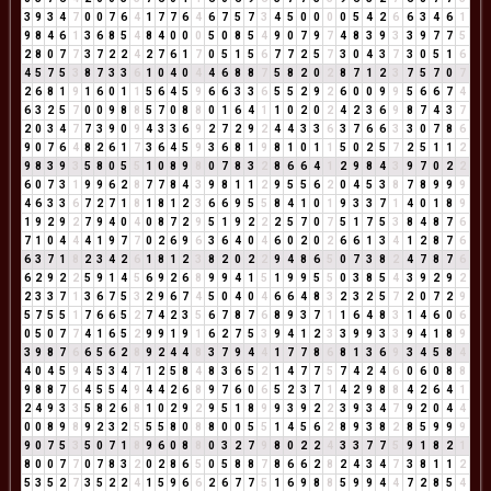
3
9
3
4
7
0
0
7
6
4
1
7
7
6
4
6
7
5
7
3
4
5
0
0
0
0
5
4
2
6
6
3
4
6
1
9
8
4
6
1
3
6
8
5
4
8
4
0
0
0
5
0
8
5
4
9
0
7
9
7
4
8
3
9
3
3
9
7
7
5
2
8
0
7
7
3
7
2
2
4
2
7
6
1
7
0
5
1
5
6
7
7
2
5
7
3
0
4
3
7
3
0
5
1
6
4
5
7
5
3
8
7
3
3
6
1
0
4
0
4
4
6
8
8
7
5
8
2
0
2
8
7
1
2
3
7
5
7
0
7
2
6
8
1
9
1
6
0
1
1
5
6
4
5
9
6
6
3
3
6
5
5
2
9
2
6
0
0
9
9
5
6
6
7
4
6
3
2
5
7
0
0
9
8
8
5
7
0
8
8
0
1
6
4
1
1
0
2
0
2
4
2
3
6
9
8
7
4
3
7
2
0
3
4
7
7
3
9
0
9
4
3
3
6
9
2
7
2
9
2
4
4
3
3
6
3
7
6
6
3
3
0
7
8
6
9
0
7
6
4
8
2
6
1
7
3
6
4
5
9
3
6
8
1
9
8
1
0
1
1
5
0
2
5
7
2
5
1
1
2
9
8
3
9
3
5
8
0
5
5
1
0
8
9
8
0
7
8
3
2
8
6
6
4
1
2
9
8
4
3
9
7
0
2
2
6
0
7
3
1
9
9
6
2
8
7
7
8
4
3
9
8
1
1
2
9
5
5
6
2
0
4
5
3
8
7
8
9
9
9
4
6
3
3
6
7
2
7
1
8
1
8
1
2
3
6
6
9
5
5
8
4
1
0
1
9
3
3
7
1
4
0
1
8
9
1
9
2
9
2
7
9
4
0
4
0
8
7
2
9
5
1
9
2
2
2
5
7
0
7
5
1
7
5
3
8
4
8
7
6
7
1
0
4
4
4
1
9
7
7
0
2
6
9
6
3
6
4
0
4
6
0
2
0
2
6
6
1
3
4
1
2
8
7
6
6
3
7
1
8
2
3
4
2
6
1
8
1
2
3
8
2
0
2
2
9
4
8
6
5
0
7
3
8
2
4
7
8
7
6
6
2
9
2
2
5
9
1
4
5
6
9
2
6
8
9
9
4
1
5
1
9
9
5
5
0
3
8
5
4
3
9
2
9
2
2
3
3
7
1
3
6
7
5
3
2
9
6
7
4
5
0
4
0
4
6
6
4
8
3
2
3
2
5
7
2
0
7
2
9
5
7
5
5
1
7
6
6
5
2
7
4
2
3
5
6
7
8
7
6
8
9
3
7
1
1
6
4
8
3
1
4
6
0
6
0
5
0
7
7
4
1
6
5
2
9
9
1
9
1
6
2
7
5
3
9
4
1
2
3
3
9
9
3
3
9
4
1
8
9
3
9
8
7
6
6
5
6
2
8
9
2
4
4
8
3
7
9
4
4
1
7
7
8
6
8
1
3
6
9
3
4
5
8
4
4
0
4
5
9
4
5
3
4
7
1
2
5
8
4
8
3
6
5
2
1
4
7
7
5
7
4
2
4
6
0
6
0
8
8
9
8
8
7
6
4
5
5
4
9
4
4
2
6
8
9
7
6
0
6
5
2
3
7
1
4
2
9
8
8
4
2
6
4
1
2
4
9
3
3
5
8
2
6
8
1
0
2
9
2
9
5
1
8
9
9
3
9
2
2
3
9
3
4
7
9
2
0
4
4
0
0
8
9
8
9
2
3
2
5
5
5
8
0
8
8
0
0
5
5
1
4
5
6
2
8
9
3
8
2
8
5
9
9
9
9
0
7
5
3
5
0
7
1
8
9
6
0
8
8
0
3
2
7
9
8
0
2
2
4
3
3
7
7
5
9
1
8
2
1
8
0
0
7
7
0
7
8
3
2
0
2
8
6
5
0
5
8
8
7
8
6
6
2
8
2
4
3
4
7
3
8
1
1
2
5
3
5
2
7
3
5
2
2
4
1
5
9
6
6
2
6
7
7
5
1
6
9
8
8
5
9
9
4
4
7
2
8
5
4