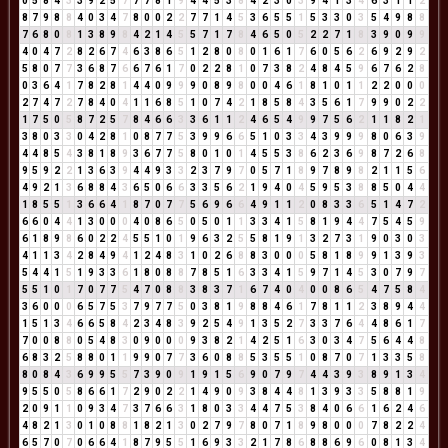
0
5
8
4
3
3
9
2
5
7
7
7
8
1
9
4
4
5
3
8
4
2
3
0
3
9
4
1
3
4
6
3
1
1
2
8
7
9
8
8
4
0
3
4
7
8
0
0
2
2
7
7
1
4
5
3
6
5
5
1
5
3
3
0
3
5
4
9
8
8
7
6
8
0
8
1
3
8
9
8
4
2
1
4
5
5
7
1
7
8
4
6
5
0
5
2
2
7
1
8
3
9
0
9
9
4
0
4
7
2
8
2
6
7
4
6
3
8
6
5
1
2
8
0
8
0
1
6
1
7
6
0
5
6
2
6
9
2
9
2
5
8
0
7
7
3
6
8
7
6
6
7
6
1
7
0
2
2
8
1
0
7
3
8
2
4
8
4
5
9
6
7
6
2
8
0
3
6
4
1
7
8
2
8
1
4
4
0
9
9
9
0
8
9
8
0
0
4
6
1
8
1
0
1
1
2
2
0
0
0
2
7
4
7
2
7
8
4
0
4
1
1
6
8
5
1
0
7
4
2
1
8
5
8
4
3
5
6
1
7
9
9
0
2
2
1
7
5
0
5
8
7
2
5
7
8
4
6
6
3
3
6
1
1
2
4
6
5
4
9
9
7
5
6
2
1
1
8
2
1
3
8
0
3
3
0
4
2
8
1
0
8
7
7
5
3
9
9
6
6
5
1
0
3
3
4
3
9
9
9
8
0
6
3
9
4
4
8
5
4
3
8
1
8
9
3
6
7
7
5
8
0
1
0
1
4
5
5
3
8
6
2
3
6
9
8
7
2
6
8
9
5
9
2
2
1
3
6
3
9
4
4
9
3
3
2
3
7
9
7
0
5
7
1
8
9
7
8
9
8
2
1
1
5
6
4
9
2
1
3
6
8
8
4
3
6
5
0
6
6
3
3
5
6
2
1
9
4
0
4
5
9
5
3
8
8
5
0
4
4
1
8
5
5
1
3
6
6
4
1
8
7
0
7
7
5
6
9
6
6
4
9
1
1
2
0
8
3
3
6
5
1
4
7
2
6
6
0
4
4
1
3
0
0
0
4
0
8
6
5
0
5
0
1
1
3
3
4
1
5
8
1
9
4
4
7
5
4
5
9
6
1
8
9
8
6
0
2
2
4
5
5
1
0
1
9
6
3
2
5
5
8
1
9
1
3
2
7
3
1
9
0
3
0
3
4
1
1
3
4
2
8
4
9
4
1
2
4
8
3
1
0
2
6
8
8
3
0
0
0
5
8
1
8
9
9
1
3
9
3
5
4
4
1
5
1
9
3
3
6
1
8
0
8
8
7
8
5
1
6
3
3
4
1
5
9
7
1
4
5
3
0
7
9
7
5
5
1
0
1
7
0
7
7
5
4
7
0
8
8
3
8
3
7
1
6
7
4
0
4
0
0
8
6
5
4
7
5
8
4
3
6
0
0
0
6
5
7
5
3
7
9
7
7
5
0
3
8
1
9
8
8
4
6
1
7
8
1
1
2
3
8
9
4
4
1
5
1
3
4
6
6
5
8
4
2
3
4
8
3
9
2
5
4
9
1
3
5
2
7
3
3
7
6
4
4
8
6
1
7
7
0
0
8
8
0
5
4
8
3
0
9
0
0
0
9
3
8
2
1
4
2
5
1
6
3
0
3
4
7
5
6
4
4
8
6
8
3
2
5
8
8
0
1
1
9
9
0
7
7
3
6
0
8
8
5
3
5
5
1
0
8
7
0
7
1
3
3
5
8
8
0
8
4
3
6
9
9
5
5
7
3
9
0
9
1
9
1
5
6
9
0
7
9
7
4
4
3
9
3
8
9
1
3
4
9
5
5
0
5
8
6
6
1
7
2
9
0
2
2
1
4
9
0
9
3
8
4
4
8
1
3
9
3
3
5
8
8
1
9
2
0
9
1
1
0
9
3
4
7
3
7
6
6
3
1
8
0
3
3
4
4
7
5
3
8
4
0
6
6
1
6
2
4
6
4
8
2
1
3
0
1
0
8
8
1
8
2
1
3
0
2
7
9
7
8
0
7
1
8
9
8
0
0
0
7
8
2
2
4
6
5
7
0
7
0
6
6
4
1
8
7
9
5
5
1
6
9
3
3
2
1
7
8
6
8
8
6
9
6
0
8
1
3
4