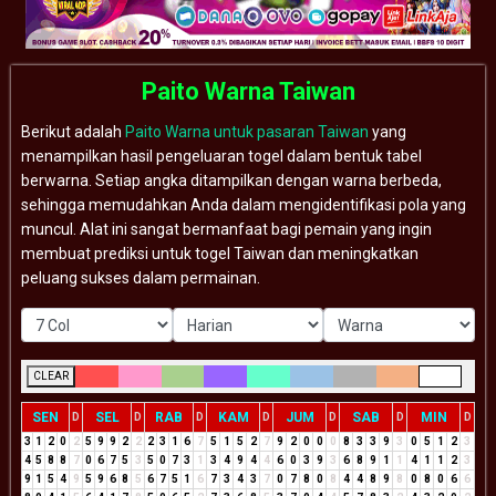
Paito Warna Taiwan
Berikut adalah
Paito Warna untuk pasaran Taiwan
yang
menampilkan hasil pengeluaran togel dalam bentuk tabel
berwarna. Setiap angka ditampilkan dengan warna berbeda,
sehingga memudahkan Anda dalam mengidentifikasi pola yang
muncul. Alat ini sangat bermanfaat bagi pemain yang ingin
membuat prediksi untuk togel Taiwan dan meningkatkan
peluang sukses dalam permainan.
CLEAR
SEN
SEL
RAB
KAM
JUM
SAB
MIN
D
D
D
D
D
D
D
3
1
2
0
2
5
9
9
2
2
2
3
1
6
7
5
1
5
2
7
9
2
0
0
0
8
3
3
9
3
0
5
1
2
3
4
5
8
8
7
0
6
7
5
3
5
0
7
3
1
3
4
9
4
4
6
0
3
9
3
6
8
9
1
1
4
1
1
2
3
9
1
5
4
9
5
9
6
8
5
6
7
5
1
6
7
3
4
3
7
0
7
8
0
8
4
4
8
9
8
0
8
0
6
6