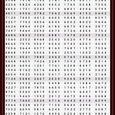
0
9
4
8
3
7
9
7
6
4
1
1
5
5
1
2
7
6
1
7
4
5
9
0
9
0
0
7
7
5
0
2
8
0
8
2
2
3
6
9
5
8
2
4
6
6
2
6
3
9
4
0
5
2
7
1
7
6
5
2
0
5
4
8
3
7
3
0
0
0
0
8
5
3
8
1
7
3
1
4
2
2
4
3
7
9
1
1
0
1
6
8
3
1
4
4
3
0
6
6
5
7
9
9
9
4
0
1
1
2
0
9
5
6
2
2
7
8
2
1
7
0
6
2
8
9
5
6
9
6
4
1
9
2
2
0
6
4
2
6
7
1
2
0
2
7
0
0
3
3
4
4
1
2
3
6
6
0
3
3
9
8
4
8
3
5
3
4
5
9
8
3
9
7
7
3
2
5
7
3
7
7
0
2
2
4
0
3
6
9
6
0
4
5
9
6
0
0
2
2
8
0
2
2
4
9
6
4
6
1
4
6
2
6
8
4
8
6
4
1
4
9
2
9
2
6
1
8
0
8
6
8
7
5
3
8
3
6
6
3
2
8
7
7
5
7
4
9
7
7
9
0
6
9
6
3
5
9
0
9
4
0
7
5
3
3
7
2
6
8
4
4
5
0
5
3
7
5
2
7
8
6
8
6
5
0
8
3
2
5
7
2
9
5
5
6
8
8
1
9
7
4
7
8
6
2
3
0
5
5
7
0
2
2
4
1
5
6
0
6
2
3
5
3
8
8
9
6
8
5
2
5
4
3
7
5
6
2
0
2
9
7
7
4
2
0
4
1
7
8
8
5
6
0
6
7
5
7
5
3
9
5
0
7
7
0
5
0
2
2
3
7
4
3
7
6
5
5
7
3
4
5
4
5
9
7
0
5
6
2
2
6
4
4
8
0
3
7
7
5
8
1
6
9
6
7
6
8
7
6
1
1
5
7
3
7
5
3
6
9
5
8
6
8
5
1
9
3
9
3
5
5
5
6
2
3
4
6
1
7
2
5
3
9
3
1
0
0
2
2
2
5
4
4
8
8
1
9
1
1
4
5
2
1
3
7
8
8
5
4
2
4
6
2
8
0
7
6
9
6
1
4
6
6
3
5
9
0
4
4
5
6
6
8
5
9
6
5
9
5
7
4
2
6
8
2
2
8
9
8
7
5
9
2
2
5
7
3
8
2
8
2
1
4
5
8
8
2
0
2
6
0
9
4
4
1
2
0
1
1
7
7
6
1
7
0
2
0
8
8
8
4
9
7
7
0
8
6
9
6
1
9
9
4
4
0
1
6
2
8
3
5
1
6
7
4
6
8
0
8
0
5
3
0
3
5
2
1
6
7
3
6
2
2
4
6
3
5
4
9
9
5
2
3
5
9
0
0
5
5
5
4
1
7
8
2
4
4
5
9
4
0
1
4
5
2
1
6
8
5
7
1
2
0
2
5
0
8
0
8
2
6
0
7
7
2
5
3
0
3
9
3
0
6
6
3
8
7
9
7
3
5
0
7
7
7
2
2
4
6
3
9
2
2
4
0
6
5
5
1
5
4
9
8
8
4
9
0
6
6
1
0
8
4
3
9
6
7
2
9
4
2
2
7
9
2
5
5
8
4
7
8
7
5
3
6
6
5
4
9
1
7
6
4
1
1
9
1
7
8
2
0
9
3
3
8
7
6
1
7
5
3
6
3
9
6
9
1
9
1
5
2
4
1
5
0
3
1
9
1
6
4
4
7
2
8
7
3
2
5
7
7
1
5
6
9
4
6
9
6
1
9
9
2
2
2
0
1
2
3
4
6
7
3
1
8
4
0
6
6
5
0
8
8
7
0
7
7
4
2
7
6
6
5
2
3
0
2
0
2
4
7
1
6
7
9
6
4
2
6
8
1
1
0
1
6
3
9
9
9
3
0
6
6
3
0
2
2
8
1
6
3
7
2
9
7
1
3
0
3
0
6
4
0
4
2
4
9
6
6
7
5
7
4
2
7
3
3
2
5
6
0
9
9
9
0
8
1
9
1
6
2
4
0
4
7
9
2
2
4
2
7
7
3
1
6
0
8
7
6
0
2
5
8
4
7
1
2
1
3
1
5
7
0
7
4
4
9
6
6
5
2
5
4
9
6
5
1
6
7
9
8
0
8
8